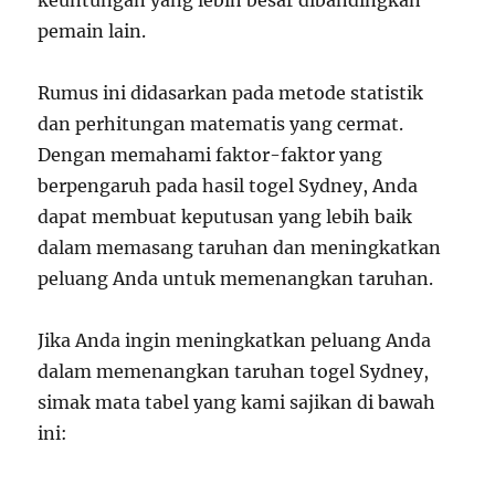
pemain lain.
Rumus ini didasarkan pada metode statistik
dan perhitungan matematis yang cermat.
Dengan memahami faktor-faktor yang
berpengaruh pada hasil togel Sydney, Anda
dapat membuat keputusan yang lebih baik
dalam memasang taruhan dan meningkatkan
peluang Anda untuk memenangkan taruhan.
Jika Anda ingin meningkatkan peluang Anda
dalam memenangkan taruhan togel Sydney,
simak mata tabel yang kami sajikan di bawah
ini: