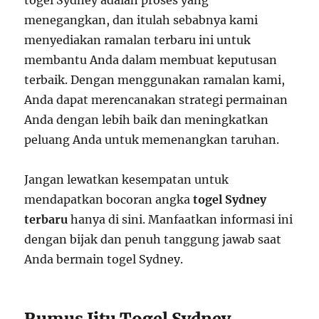
menegangkan, dan itulah sebabnya kami
menyediakan ramalan terbaru ini untuk
membantu Anda dalam membuat keputusan
terbaik. Dengan menggunakan ramalan kami,
Anda dapat merencanakan strategi permainan
Anda dengan lebih baik dan meningkatkan
peluang Anda untuk memenangkan taruhan.
Jangan lewatkan kesempatan untuk
mendapatkan bocoran angka
togel Sydney
terbaru
hanya di sini. Manfaatkan informasi ini
dengan bijak dan penuh tanggung jawab saat
Anda bermain togel Sydney.
Rumus Jitu Togel Sydney