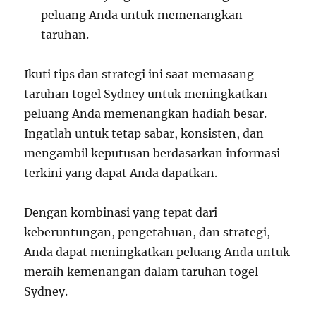
peluang Anda untuk memenangkan
taruhan.
Ikuti tips dan strategi ini saat memasang
taruhan togel Sydney untuk meningkatkan
peluang Anda memenangkan hadiah besar.
Ingatlah untuk tetap sabar, konsisten, dan
mengambil keputusan berdasarkan informasi
terkini yang dapat Anda dapatkan.
Dengan kombinasi yang tepat dari
keberuntungan, pengetahuan, dan strategi,
Anda dapat meningkatkan peluang Anda untuk
meraih kemenangan dalam taruhan togel
Sydney.