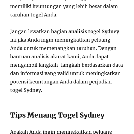
memiliki keuntungan yang lebih besar dalam
taruhan togel Anda.
Jangan lewatkan bagian
analisis togel Sydney
ini jika Anda ingin meningkatkan peluang
Anda untuk memenangkan taruhan. Dengan
bantuan analisis akurat kami, Anda dapat
mengambil langkah-langkah berdasarkan data
dan informasi yang valid untuk meningkatkan
potensi keuntungan Anda dalam perjudian
togel Sydney.
Tips Menang Togel Sydney
Apakah Anda ingin meningkatkan peluang