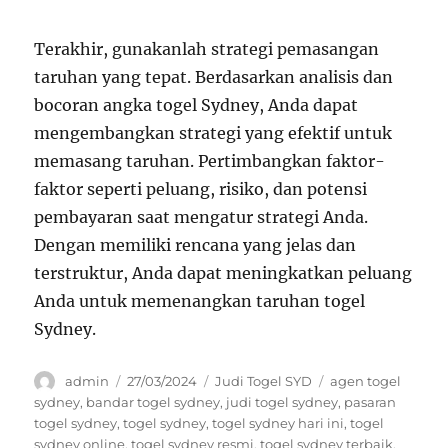
Terakhir, gunakanlah strategi pemasangan
taruhan yang tepat. Berdasarkan analisis dan
bocoran angka togel Sydney, Anda dapat
mengembangkan strategi yang efektif untuk
memasang taruhan. Pertimbangkan faktor-
faktor seperti peluang, risiko, dan potensi
pembayaran saat mengatur strategi Anda.
Dengan memiliki rencana yang jelas dan
terstruktur, Anda dapat meningkatkan peluang
Anda untuk memenangkan taruhan togel
Sydney.
Author
Posted
Categories
Tags
admin
27/03/2024
Judi Togel SYD
agen togel
on
sydney
,
bandar togel sydney
,
judi togel sydney
,
pasaran
togel sydney
,
togel sydney
,
togel sydney hari ini
,
togel
sydney online
,
togel sydney resmi
,
togel sydney terbaik
,