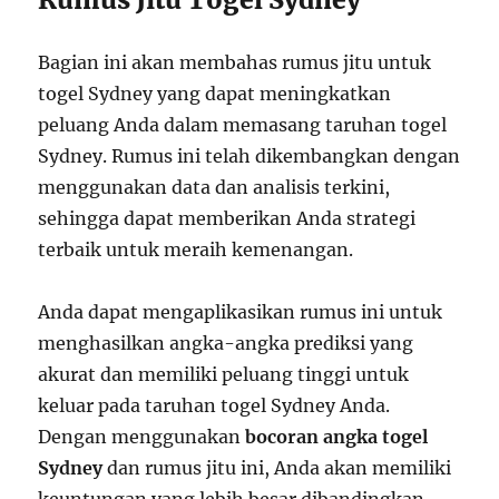
Bagian ini akan membahas rumus jitu untuk
togel Sydney yang dapat meningkatkan
peluang Anda dalam memasang taruhan togel
Sydney. Rumus ini telah dikembangkan dengan
menggunakan data dan analisis terkini,
sehingga dapat memberikan Anda strategi
terbaik untuk meraih kemenangan.
Anda dapat mengaplikasikan rumus ini untuk
menghasilkan angka-angka prediksi yang
akurat dan memiliki peluang tinggi untuk
keluar pada taruhan togel Sydney Anda.
Dengan menggunakan
bocoran angka togel
Sydney
dan rumus jitu ini, Anda akan memiliki
keuntungan yang lebih besar dibandingkan