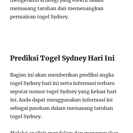
memasang taruhan dan memenangkan
permainan togel Sydney.
Prediksi Togel Sydney Hari Ini
Bagian ini akan memberikan prediksi angka
togel Sydney hari ini serta informasi terbaru
seputar nomor togel Sydney yang keluar hari
ini. Anda dapat menggunakan informasi ini
sebagai panduan dalam memasang taruhan
togel Sydney.
Melalui analisis mendalam dan menggunakan