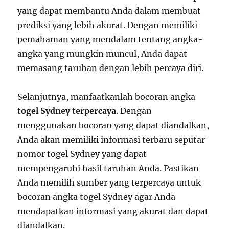
yang dapat membantu Anda dalam membuat
prediksi yang lebih akurat. Dengan memiliki
pemahaman yang mendalam tentang angka-
angka yang mungkin muncul, Anda dapat
memasang taruhan dengan lebih percaya diri.
Selanjutnya, manfaatkanlah bocoran angka
togel Sydney terpercaya
. Dengan
menggunakan bocoran yang dapat diandalkan,
Anda akan memiliki informasi terbaru seputar
nomor togel Sydney yang dapat
mempengaruhi hasil taruhan Anda. Pastikan
Anda memilih sumber yang terpercaya untuk
bocoran angka togel Sydney agar Anda
mendapatkan informasi yang akurat dan dapat
diandalkan.