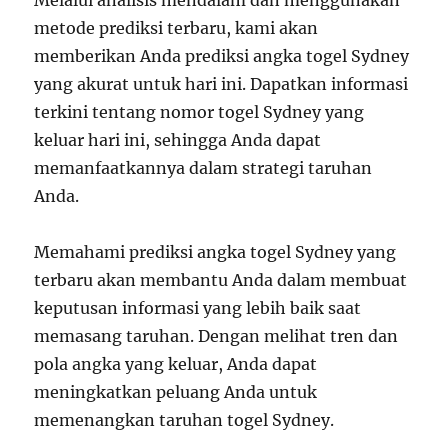
metode prediksi terbaru, kami akan
memberikan Anda prediksi angka togel Sydney
yang akurat untuk hari ini. Dapatkan informasi
terkini tentang nomor togel Sydney yang
keluar hari ini, sehingga Anda dapat
memanfaatkannya dalam strategi taruhan
Anda.
Memahami prediksi angka togel Sydney yang
terbaru akan membantu Anda dalam membuat
keputusan informasi yang lebih baik saat
memasang taruhan. Dengan melihat tren dan
pola angka yang keluar, Anda dapat
meningkatkan peluang Anda untuk
memenangkan taruhan togel Sydney.