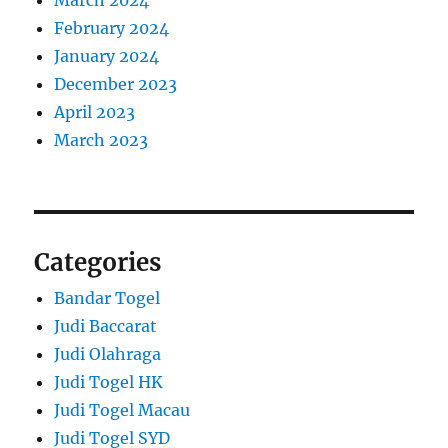
February 2024
January 2024
December 2023
April 2023
March 2023
Categories
Bandar Togel
Judi Baccarat
Judi Olahraga
Judi Togel HK
Judi Togel Macau
Judi Togel SYD