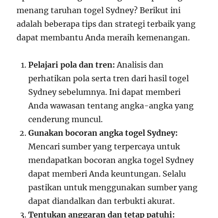
menang taruhan togel Sydney? Berikut ini
adalah beberapa tips dan strategi terbaik yang
dapat membantu Anda meraih kemenangan.
Pelajari pola dan tren:
Analisis dan
perhatikan pola serta tren dari hasil togel
Sydney sebelumnya. Ini dapat memberi
Anda wawasan tentang angka-angka yang
cenderung muncul.
Gunakan bocoran angka togel Sydney:
Mencari sumber yang terpercaya untuk
mendapatkan bocoran angka togel Sydney
dapat memberi Anda keuntungan. Selalu
pastikan untuk menggunakan sumber yang
dapat diandalkan dan terbukti akurat.
Tentukan anggaran dan tetap patuhi: