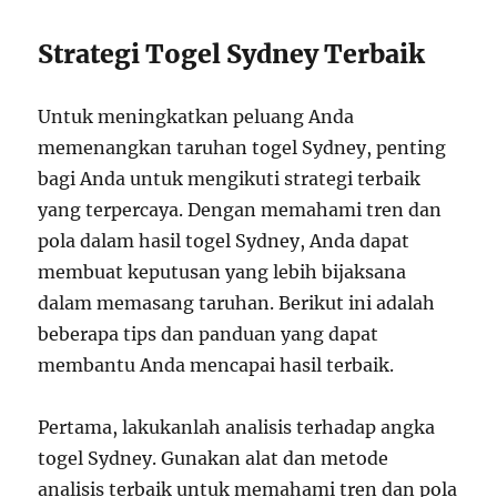
Strategi Togel Sydney Terbaik
Untuk meningkatkan peluang Anda
memenangkan taruhan togel Sydney, penting
bagi Anda untuk mengikuti strategi terbaik
yang terpercaya. Dengan memahami tren dan
pola dalam hasil togel Sydney, Anda dapat
membuat keputusan yang lebih bijaksana
dalam memasang taruhan. Berikut ini adalah
beberapa tips dan panduan yang dapat
membantu Anda mencapai hasil terbaik.
Pertama, lakukanlah analisis terhadap angka
togel Sydney. Gunakan alat dan metode
analisis terbaik untuk memahami tren dan pola