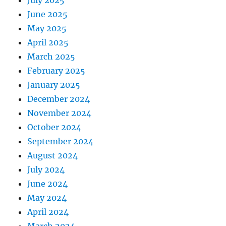
June 2025
May 2025
April 2025
March 2025
February 2025
January 2025
December 2024
November 2024
October 2024
September 2024
August 2024
July 2024
June 2024
May 2024
April 2024
March 2024