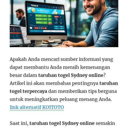
Apakah Anda mencari sumber informasi yang
dapat membantu Anda meraih kemenangan
besar dalam
taruhan togel Sydney online
?
Artikel ini akan membahas pentingnya
taruhan
togel terpercaya
dan memberikan tips berguna
untuk meningkatkan peluang menang Anda.
link alternatif KOITOTO
Saat ini,
taruhan togel Sydney online
semakin