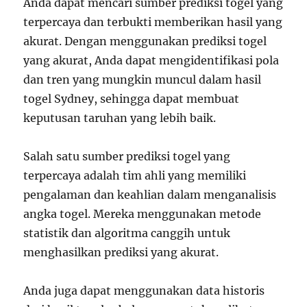
Anda dapat mencari sumber prediksi togel yang
terpercaya dan terbukti memberikan hasil yang
akurat. Dengan menggunakan prediksi togel
yang akurat, Anda dapat mengidentifikasi pola
dan tren yang mungkin muncul dalam hasil
togel Sydney, sehingga dapat membuat
keputusan taruhan yang lebih baik.
Salah satu sumber prediksi togel yang
terpercaya adalah tim ahli yang memiliki
pengalaman dan keahlian dalam menganalisis
angka togel. Mereka menggunakan metode
statistik dan algoritma canggih untuk
menghasilkan prediksi yang akurat.
Anda juga dapat menggunakan data historis