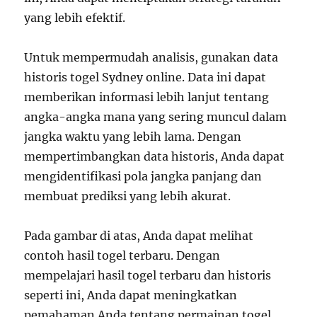
yang lebih efektif.
Untuk mempermudah analisis, gunakan data
historis togel Sydney online. Data ini dapat
memberikan informasi lebih lanjut tentang
angka-angka mana yang sering muncul dalam
jangka waktu yang lebih lama. Dengan
mempertimbangkan data historis, Anda dapat
mengidentifikasi pola jangka panjang dan
membuat prediksi yang lebih akurat.
Pada gambar di atas, Anda dapat melihat
contoh hasil togel terbaru. Dengan
mempelajari hasil togel terbaru dan historis
seperti ini, Anda dapat meningkatkan
pemahaman Anda tentang permainan togel