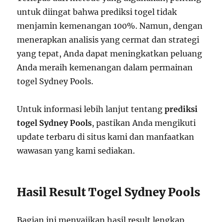
untuk diingat bahwa prediksi togel tidak
menjamin kemenangan 100%. Namun, dengan
menerapkan analisis yang cermat dan strategi
yang tepat, Anda dapat meningkatkan peluang
Anda meraih kemenangan dalam permainan
togel Sydney Pools.
Untuk informasi lebih lanjut tentang
prediksi
togel Sydney Pools
, pastikan Anda mengikuti
update terbaru di situs kami dan manfaatkan
wawasan yang kami sediakan.
Hasil Result Togel Sydney Pools
Bagian ini menyajikan hasil result lengkap