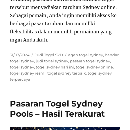
tersebut menyediakan taruhan Sydney online.
Sebagai pemain, Anda ingin memiliki akses ke
berbagai pasar taruhan dan memiliki
fleksibilitas dalam memilih permainan yang
ingin Anda ikuti.
Posted
Categories
Tags
31/03/2024
Judi Togel SYD
agen togel sydney
,
bandar
on
togel sydney
,
judi togel sydney
,
pasaran togel sydney
,
togel sydney
,
togel sydney hari ini
,
togel sydney online
,
togel sydney resmi
,
togel sydney terbaik
,
togel sydney
terpercaya
Pasaran Togel Sydney
Pools – Hasil Terakurat