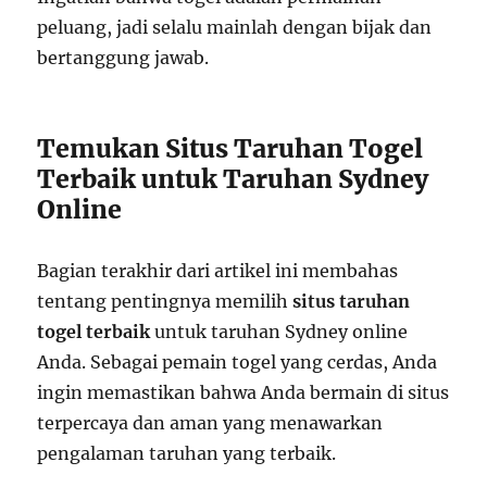
peluang, jadi selalu mainlah dengan bijak dan
bertanggung jawab.
Temukan Situs Taruhan Togel
Terbaik untuk Taruhan Sydney
Online
Bagian terakhir dari artikel ini membahas
tentang pentingnya memilih
situs taruhan
togel terbaik
untuk taruhan Sydney online
Anda. Sebagai pemain togel yang cerdas, Anda
ingin memastikan bahwa Anda bermain di situs
terpercaya dan aman yang menawarkan
pengalaman taruhan yang terbaik.