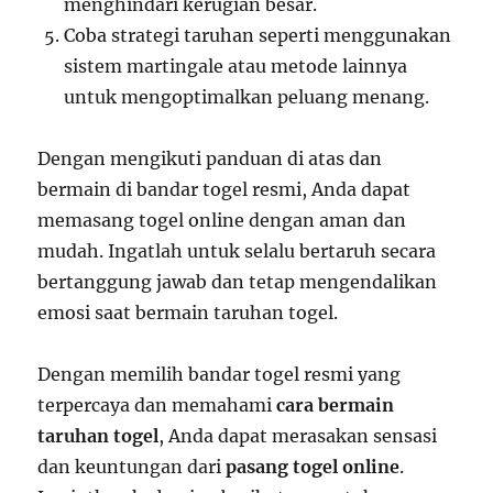
menghindari kerugian besar.
Coba strategi taruhan seperti menggunakan
sistem martingale atau metode lainnya
untuk mengoptimalkan peluang menang.
Dengan mengikuti panduan di atas dan
bermain di bandar togel resmi, Anda dapat
memasang togel online dengan aman dan
mudah. Ingatlah untuk selalu bertaruh secara
bertanggung jawab dan tetap mengendalikan
emosi saat bermain taruhan togel.
Dengan memilih bandar togel resmi yang
terpercaya dan memahami
cara bermain
taruhan togel
, Anda dapat merasakan sensasi
dan keuntungan dari
pasang togel online
.