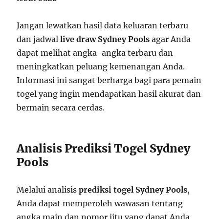
Jangan lewatkan hasil data keluaran terbaru
dan jadwal
live draw Sydney Pools
agar Anda
dapat melihat angka-angka terbaru dan
meningkatkan peluang kemenangan Anda.
Informasi ini sangat berharga bagi para pemain
togel yang ingin mendapatkan hasil akurat dan
bermain secara cerdas.
Analisis Prediksi Togel Sydney
Pools
Melalui analisis
prediksi togel Sydney Pools
,
Anda dapat memperoleh wawasan tentang
angka main dan nomor jitu yang dapat Anda