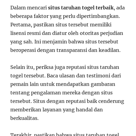
Dalam mencari
situs taruhan togel terbaik
, ada
beberapa faktor yang perlu dipertimbangkan.
Pertama, pastikan situs tersebut memiliki
lisensi resmi dan diatur oleh otoritas perjudian
yang sah. Ini menjamin bahwa situs tersebut
beroperasi dengan transparansi dan keadilan.
Selain itu, periksa juga reputasi situs taruhan
togel tersebut. Baca ulasan dan testimoni dari
pemain lain untuk mendapatkan gambaran
tentang pengalaman mereka dengan situs
tersebut. Situs dengan reputasi baik cenderung
memberikan layanan yang handal dan
berkualitas.
Terakhir, pastikan bahwa situs taruhan togel