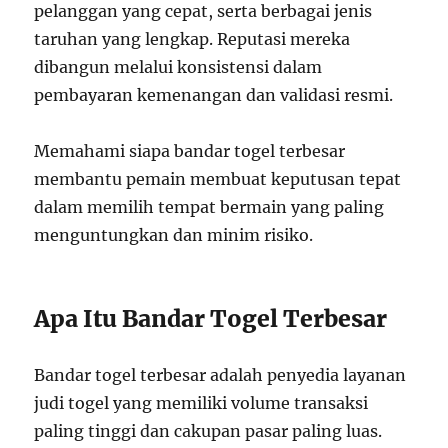
pelanggan yang cepat, serta berbagai jenis
taruhan yang lengkap. Reputasi mereka
dibangun melalui konsistensi dalam
pembayaran kemenangan dan validasi resmi.
Memahami siapa bandar togel terbesar
membantu pemain membuat keputusan tepat
dalam memilih tempat bermain yang paling
menguntungkan dan minim risiko.
Apa Itu Bandar Togel Terbesar
Bandar togel terbesar adalah penyedia layanan
judi togel yang memiliki volume transaksi
paling tinggi dan cakupan pasar paling luas.