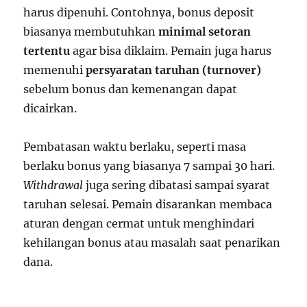
harus dipenuhi. Contohnya, bonus deposit
biasanya membutuhkan
minimal setoran
tertentu
agar bisa diklaim. Pemain juga harus
memenuhi
persyaratan taruhan (turnover)
sebelum bonus dan kemenangan dapat
dicairkan.
Pembatasan waktu berlaku, seperti masa
berlaku bonus yang biasanya 7 sampai 30 hari.
Withdrawal
juga sering dibatasi sampai syarat
taruhan selesai. Pemain disarankan membaca
aturan dengan cermat untuk menghindari
kehilangan bonus atau masalah saat penarikan
dana.