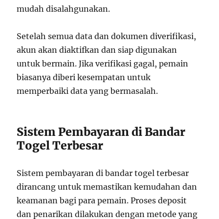
mudah disalahgunakan.
Setelah semua data dan dokumen diverifikasi,
akun akan diaktifkan dan siap digunakan
untuk bermain. Jika verifikasi gagal, pemain
biasanya diberi kesempatan untuk
memperbaiki data yang bermasalah.
Sistem Pembayaran di Bandar
Togel Terbesar
Sistem pembayaran di bandar togel terbesar
dirancang untuk memastikan kemudahan dan
keamanan bagi para pemain. Proses deposit
dan penarikan dilakukan dengan metode yang