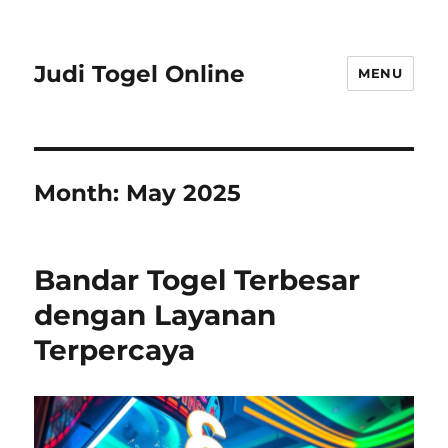
Judi Togel Online
MENU
Month:
May 2025
Bandar Togel Terbesar
dengan Layanan
Terpercaya