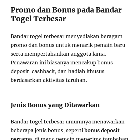
Promo dan Bonus pada Bandar
Togel Terbesar
Bandar togel terbesar menyediakan beragam
promo dan bonus untuk menarik pemain baru
serta mempertahankan anggota lama.
Penawaran ini biasanya mencakup bonus
deposit, cashback, dan hadiah khusus
berdasarkan aktivitas taruhan.
Jenis Bonus yang Ditawarkan
Bandar togel terbesar umumnya menawarkan
beberapa jenis bonus, seperti
bonus deposit
pertama
, di mana pemain menerima tambahan