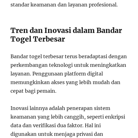
standar keamanan dan layanan profesional.
Tren dan Inovasi dalam Bandar
Togel Terbesar
Bandar togel terbesar terus beradaptasi dengan
perkembangan teknologi untuk meningkatkan
layanan. Penggunaan platform digital
memungkinkan akses yang lebih mudah dan
cepat bagi pemain.
Inovasi lainnya adalah penerapan sistem
keamanan yang lebih canggih, seperti enkripsi
data dan verifikasi dua faktor. Hal ini
digunakan untuk menjaga privasi dan