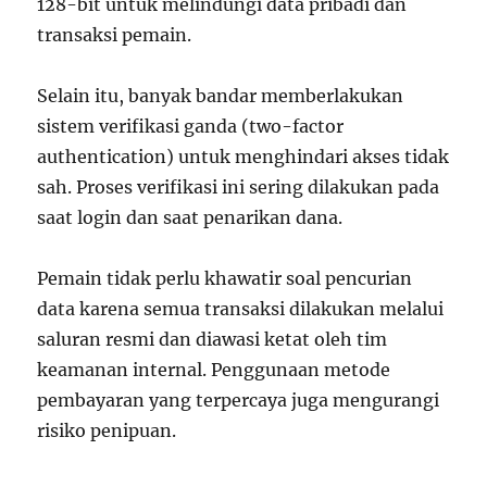
128-bit untuk melindungi data pribadi dan
transaksi pemain.
Selain itu, banyak bandar memberlakukan
sistem verifikasi ganda (two-factor
authentication) untuk menghindari akses tidak
sah. Proses verifikasi ini sering dilakukan pada
saat login dan saat penarikan dana.
Pemain tidak perlu khawatir soal pencurian
data karena semua transaksi dilakukan melalui
saluran resmi dan diawasi ketat oleh tim
keamanan internal. Penggunaan metode
pembayaran yang terpercaya juga mengurangi
risiko penipuan.