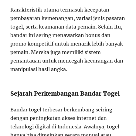
Karakteristik utama termasuk kecepatan
pembayaran kemenangan, variasi jenis pasaran
togel, serta keamanan data pemain. Selain itu,
bandar ini sering menawarkan bonus dan
promo kompetitif untuk menarik lebih banyak
pemain. Mereka juga memiliki sistem
pemantauan untuk mencegah kecurangan dan
manipulasi hasil angka.
Sejarah Perkembangan Bandar Togel
Bandar togel terbesar berkembang seiring
dengan peningkatan akses internet dan
teknologi digital di Indonesia. Awalnya, togel
hanya bisa dimainkan secara manual atau