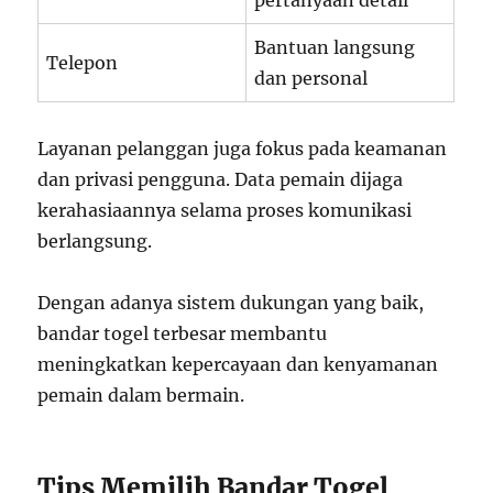
Bantuan langsung
Telepon
dan personal
Layanan pelanggan juga fokus pada keamanan
dan privasi pengguna. Data pemain dijaga
kerahasiaannya selama proses komunikasi
berlangsung.
Dengan adanya sistem dukungan yang baik,
bandar togel terbesar membantu
meningkatkan kepercayaan dan kenyamanan
pemain dalam bermain.
Tips Memilih Bandar Togel