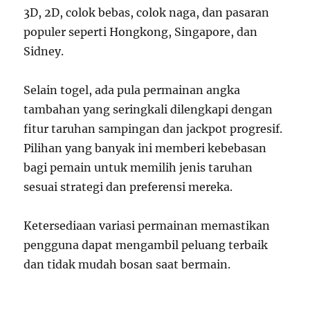
3D, 2D, colok bebas, colok naga, dan pasaran
populer seperti Hongkong, Singapore, dan
Sidney.
Selain togel, ada pula permainan angka
tambahan yang seringkali dilengkapi dengan
fitur taruhan sampingan dan jackpot progresif.
Pilihan yang banyak ini memberi kebebasan
bagi pemain untuk memilih jenis taruhan
sesuai strategi dan preferensi mereka.
Ketersediaan variasi permainan memastikan
pengguna dapat mengambil peluang terbaik
dan tidak mudah bosan saat bermain.