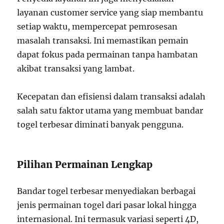
layanan customer service yang siap membantu
setiap waktu, mempercepat pemrosesan
masalah transaksi. Ini memastikan pemain
dapat fokus pada permainan tanpa hambatan
akibat transaksi yang lambat.
Kecepatan dan efisiensi dalam transaksi adalah
salah satu faktor utama yang membuat bandar
togel terbesar diminati banyak pengguna.
Pilihan Permainan Lengkap
Bandar togel terbesar menyediakan berbagai
jenis permainan togel dari pasar lokal hingga
internasional. Ini termasuk variasi seperti 4D,