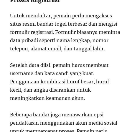
Untuk mendaftar, pemain perlu mengakses
situs resmi bandar togel terbesar dan mengisi
formulir registrasi. Formulir biasanya meminta
data pribadi seperti nama lengkap, nomor
telepon, alamat email, dan tanggal lahir.
Setelah data diisi, pemain harus membuat
username dan kata sandi yang kuat.
Penggunaan kombinasi huruf besar, huruf
kecil, dan angka disarankan untuk
meningkatkan keamanan akun.
Beberapa bandar juga menawarkan opsi
pendaftaran menggunakan akun media sosial
untuk mempercepat proses. Pemain perlu