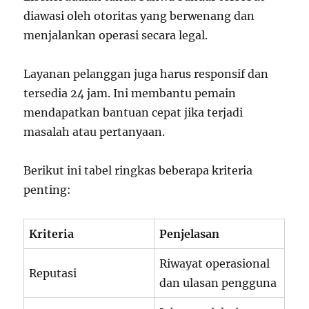
diawasi oleh otoritas yang berwenang dan
menjalankan operasi secara legal.
Layanan pelanggan juga harus responsif dan
tersedia 24 jam. Ini membantu pemain
mendapatkan bantuan cepat jika terjadi
masalah atau pertanyaan.
Berikut ini tabel ringkas beberapa kriteria
penting:
Kriteria
Penjelasan
Riwayat operasional
Reputasi
dan ulasan pengguna