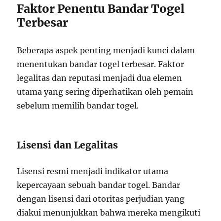
Faktor Penentu Bandar Togel
Terbesar
Beberapa aspek penting menjadi kunci dalam
menentukan bandar togel terbesar. Faktor
legalitas dan reputasi menjadi dua elemen
utama yang sering diperhatikan oleh pemain
sebelum memilih bandar togel.
Lisensi dan Legalitas
Lisensi resmi menjadi indikator utama
kepercayaan sebuah bandar togel. Bandar
dengan lisensi dari otoritas perjudian yang
diakui menunjukkan bahwa mereka mengikuti