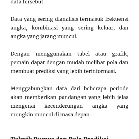
data tersebut.
Data yang sering dianalisis termasuk frekuensi
angka, kombinasi yang sering keluar, dan
angka yang jarang muncul.
Dengan menggunakan tabel atau grafik,
pemain dapat dengan mudah melihat pola dan
membuat prediksi yang lebih terinformasi.
Menggabungkan data dari beberapa periode
akan memberikan pandangan yang lebih jelas
mengenai kecenderungan angka yang
mungkin muncul di masa depan.