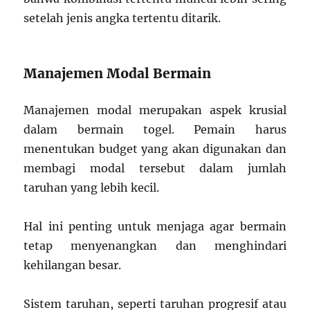
setelah jenis angka tertentu ditarik.
Manajemen Modal Bermain
Manajemen modal merupakan aspek krusial
dalam bermain togel. Pemain harus
menentukan budget yang akan digunakan dan
membagi modal tersebut dalam jumlah
taruhan yang lebih kecil.
Hal ini penting untuk menjaga agar bermain
tetap menyenangkan dan menghindari
kehilangan besar.
Sistem taruhan, seperti taruhan progresif atau