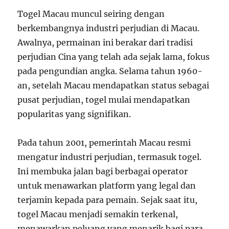
Togel Macau muncul seiring dengan
berkembangnya industri perjudian di Macau.
Awalnya, permainan ini berakar dari tradisi
perjudian Cina yang telah ada sejak lama, fokus
pada pengundian angka. Selama tahun 1960-
an, setelah Macau mendapatkan status sebagai
pusat perjudian, togel mulai mendapatkan
popularitas yang signifikan.
Pada tahun 2001, pemerintah Macau resmi
mengatur industri perjudian, termasuk togel.
Ini membuka jalan bagi berbagai operator
untuk menawarkan platform yang legal dan
terjamin kepada para pemain. Sejak saat itu,
togel Macau menjadi semakin terkenal,
menawarkan peluang yang menarik bagi para