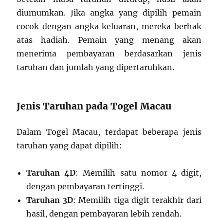
diumumkan. Jika angka yang dipilih pemain
cocok dengan angka keluaran, mereka berhak
atas hadiah. Pemain yang menang akan
menerima pembayaran berdasarkan jenis
taruhan dan jumlah yang dipertaruhkan.
Jenis Taruhan pada Togel Macau
Dalam Togel Macau, terdapat beberapa jenis
taruhan yang dapat dipilih:
Taruhan 4D
: Memilih satu nomor 4 digit,
dengan pembayaran tertinggi.
Taruhan 3D
: Memilih tiga digit terakhir dari
hasil, dengan pembayaran lebih rendah.