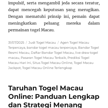
impulsif, serta mengambil jeda secara teratur,
dapat mencegah keputusan yang merugikan.
Dengan mematuhi prinsip ini, pemain dapat
meningkatkan peluang mereka dalam
permainan togel Macau.
Posted
Categories
Tags
31/07/2025
Judi Togel Macau
Agen Togel Macau
on
Terpercaya
,
bandar togel macau terpercaya
,
Bandar Togel
Resmi Macau
,
Daftar Bandar Togel Macau
,
live draw togel
macau
,
Pasaran Togel Macau Terbaik
,
Prediksi Togel
Macau Hari Ini
,
Situs Togel Macau Online
,
Togel Macau
Jackpot
,
Togel Macau Online Terlengkap
Taruhan Togel Macau
Online: Panduan Lengkap
dan Strategi Menang