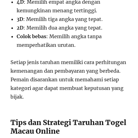
4D
: Memilih empat angka dengan
kemungkinan menang tertinggi.
3D
: Memilih tiga angka yang tepat.
2D
: Memilih dua angka yang tepat.
Colok bebas
: Memilih angka tanpa
memperhatikan urutan.
Setiap jenis taruhan memiliki cara perhitungan
kemenangan dan pembayaran yang berbeda.
Pemain disarankan untuk memahami setiap
kategori agar dapat membuat keputusan yang
bijak.
Tips dan Strategi Taruhan Togel
Macau Online