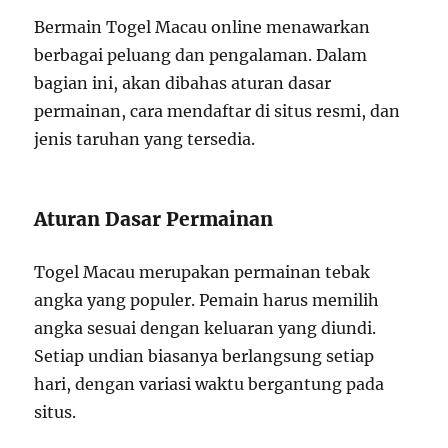
Bermain Togel Macau online menawarkan
berbagai peluang dan pengalaman. Dalam
bagian ini, akan dibahas aturan dasar
permainan, cara mendaftar di situs resmi, dan
jenis taruhan yang tersedia.
Aturan Dasar Permainan
Togel Macau merupakan permainan tebak
angka yang populer. Pemain harus memilih
angka sesuai dengan keluaran yang diundi.
Setiap undian biasanya berlangsung setiap
hari, dengan variasi waktu bergantung pada
situs.