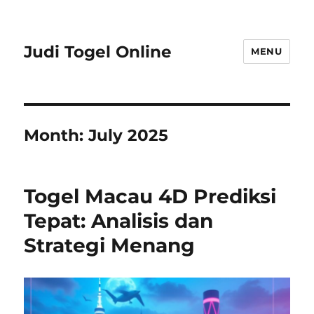
Judi Togel Online
MENU
Month:
July 2025
Togel Macau 4D Prediksi
Tepat: Analisis dan
Strategi Menang