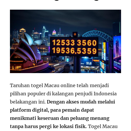
Taruhan togel Macau online telah menjadi
pilihan populer di kalangan penjudi Indonesia
belakangan ini.
Dengan akses mudah melalui
platform digital, para pemain dapat
menikmati keseruan dan peluang menang
tanpa harus pergi ke lokasi fisik.
Togel Macau