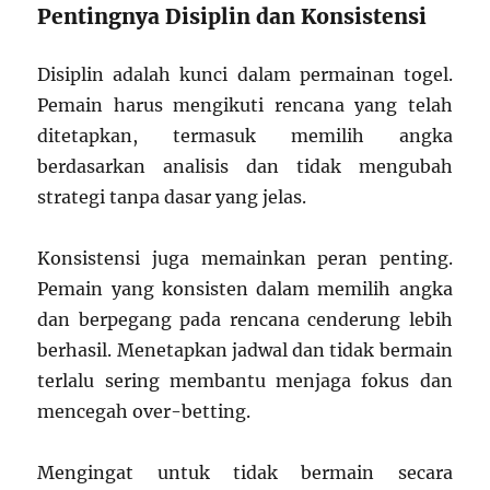
Pentingnya Disiplin dan Konsistensi
Disiplin adalah kunci dalam permainan togel.
Pemain harus mengikuti rencana yang telah
ditetapkan, termasuk memilih angka
berdasarkan analisis dan tidak mengubah
strategi tanpa dasar yang jelas.
Konsistensi juga memainkan peran penting.
Pemain yang konsisten dalam memilih angka
dan berpegang pada rencana cenderung lebih
berhasil. Menetapkan jadwal dan tidak bermain
terlalu sering membantu menjaga fokus dan
mencegah over-betting.
Mengingat untuk tidak bermain secara