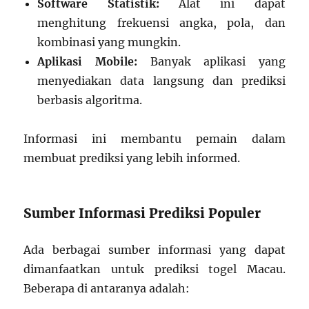
Software Statistik:
Alat ini dapat
menghitung frekuensi angka, pola, dan
kombinasi yang mungkin.
Aplikasi Mobile:
Banyak aplikasi yang
menyediakan data langsung dan prediksi
berbasis algoritma.
Informasi ini membantu pemain dalam
membuat prediksi yang lebih informed.
Sumber Informasi Prediksi Populer
Ada berbagai sumber informasi yang dapat
dimanfaatkan untuk prediksi togel Macau.
Beberapa di antaranya adalah: