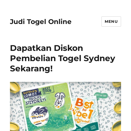
Judi Togel Online
MENU
Dapatkan Diskon
Pembelian Togel Sydney
Sekarang!