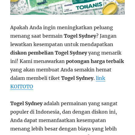
Apakah Anda ingin meningkatkan peluang
menang saat bermain
Togel Sydney
? Jangan
lewatkan kesempatan untuk mendapatkan
diskon pembelian Togel Sydney
yang menarik
ini! Kami menawarkan
potongan harga terbaik
yang akan membuat Anda semakin hemat
dalam membeli tiket
Togel Sydney
.
link
KOITOTO
Togel Sydney
adalah permainan yang sangat
populer di Indonesia, dan dengan diskon ini,
Anda dapat memanfaatkan kesempatan
menang lebih besar dengan biaya yang lebih