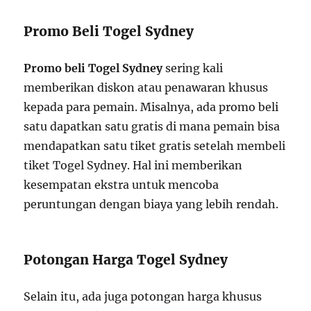
Promo Beli Togel Sydney
Promo beli Togel Sydney
sering kali
memberikan diskon atau penawaran khusus
kepada para pemain. Misalnya, ada promo beli
satu dapatkan satu gratis di mana pemain bisa
mendapatkan satu tiket gratis setelah membeli
tiket Togel Sydney. Hal ini memberikan
kesempatan ekstra untuk mencoba
peruntungan dengan biaya yang lebih rendah.
Potongan Harga Togel Sydney
Selain itu, ada juga potongan harga khusus