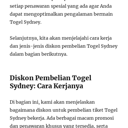
setiap penawaran spesial yang ada agar Anda
dapat mengoptimalkan pengalaman bermain
Togel Sydney.
Selanjutnya, kita akan menjelajahi cara kerja
dan jenis-jenis diskon pembelian Togel Sydney
dalam bagian berikutnya.
Diskon Pembelian Togel
Sydney: Cara Kerjanya
Di bagian ini, kami akan menjelaskan
bagaimana diskon untuk pembelian tiket Togel
Sydney bekerja. Ada berbagai macam promosi
dan penawaran khusus yang tersedia, serta