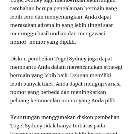
tambahan berupa pengalaman bermain yang
lebih seru dan menyenangkan. Anda dapat
merasakan adrenalin yang lebih tinggi saat
menunggu hasil undian dan mengawasi
nomor-nomor yang dipilih.
Diskon pembelian Togel Sydney juga dapat
membantu Anda dalam merencanakan strategi
bermain yang lebih baik. Dengan memiliki
lebih banyak tiket, Anda dapat menguji variasi
nomor yang berbeda dan meningkatkan
peluang kemunculan nomor yang Anda pilih.
Keuntungan menggunakan diskon pembelian
Togel Sydney tidak hanya terbatas pada
kesempatan menang yang lebih besar, tetapi