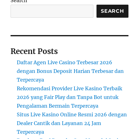
Search
SEARCH
Recent Posts
Daftar Agen Live Casino Terbesar 2026
dengan Bonus Deposit Harian Terbesar dan
Terpercaya
Rekomendasi Provider Live Kasino Terbaik
2026 yang Fair Play dan Tanpa Bot untuk
Pengalaman Bermain Terpercaya
Situs Live Kasino Online Resmi 2026 dengan
Dealer Cantik dan Layanan 24 Jam
Terpercaya