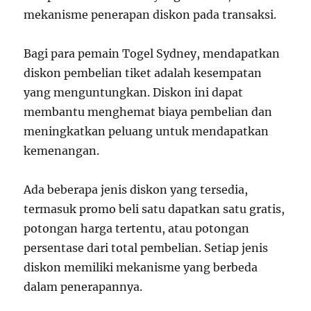
mekanisme penerapan diskon pada transaksi.
Bagi para pemain Togel Sydney, mendapatkan
diskon pembelian tiket adalah kesempatan
yang menguntungkan. Diskon ini dapat
membantu menghemat biaya pembelian dan
meningkatkan peluang untuk mendapatkan
kemenangan.
Ada beberapa jenis diskon yang tersedia,
termasuk promo beli satu dapatkan satu gratis,
potongan harga tertentu, atau potongan
persentase dari total pembelian. Setiap jenis
diskon memiliki mekanisme yang berbeda
dalam penerapannya.