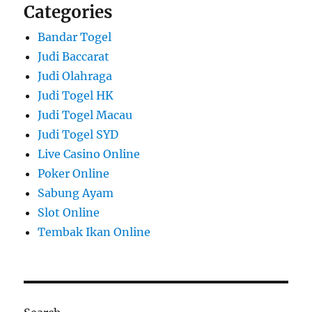
Categories
Bandar Togel
Judi Baccarat
Judi Olahraga
Judi Togel HK
Judi Togel Macau
Judi Togel SYD
Live Casino Online
Poker Online
Sabung Ayam
Slot Online
Tembak Ikan Online