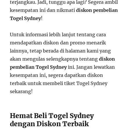
terjangkau. Jadi, tunggu apa lagi? Segera ambil
kesempatan ini dan nikmati
diskon pembelian
Togel Sydney
!
Untuk informasi lebih lanjut tentang cara
mendapatkan diskon dan promo menarik
lainnya, tetap berada di halaman kami yang
akan mengulas selengkapnya tentang
diskon
pembelian Togel Sydney
ini. Jangan lewatkan
kesempatan ini, segera dapatkan diskon
terbaik untuk membeli tiket Togel Sydney
sekarang!
Hemat Beli Togel Sydney
dengan Diskon Terbaik