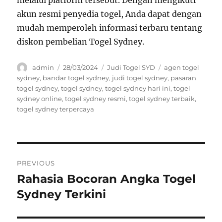
akun resmi penyedia togel, Anda dapat dengan
mudah memperoleh informasi terbaru tentang
diskon pembelian Togel Sydney.
Author
Posted
Categories
Tags
admin
28/03/2024
Judi Togel SYD
agen togel
on
sydney
,
bandar togel sydney
,
judi togel sydney
,
pasaran
togel sydney
,
togel sydney
,
togel sydney hari ini
,
togel
sydney online
,
togel sydney resmi
,
togel sydney terbaik
,
togel sydney terpercaya
Post
PREVIOUS
navigation
Rahasia Bocoran Angka Togel
Previous
post:
Sydney Terkini