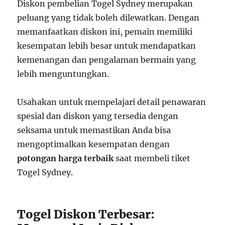
Diskon pembelian Togel Sydney merupakan
peluang yang tidak boleh dilewatkan. Dengan
memanfaatkan diskon ini, pemain memiliki
kesempatan lebih besar untuk mendapatkan
kemenangan dan pengalaman bermain yang
lebih menguntungkan.
Usahakan untuk mempelajari detail penawaran
spesial dan diskon yang tersedia dengan
seksama untuk memastikan Anda bisa
mengoptimalkan kesempatan dengan
potongan harga terbaik
saat membeli tiket
Togel Sydney.
Togel Diskon Terbesar: