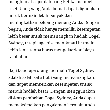
menghemat sejumlah uang ketika membeli
tiket. Uang yang Anda hemat dapat digunakan
untuk bermain lebih banyak dan
meningkatkan peluang menang Anda. Dengan
begitu, Anda tidak hanya memiliki kesempatan
lebih besar untuk memenangkan hadiah Togel
Sydney, tetapi juga bisa menikmati bermain
lebih lama tanpa harus mengeluarkan biaya
tambahan.
Bagi beberapa orang, bermain Togel Sydney
adalah salah satu hobi yang menyenangkan,
dan dapat memberikan kesempatan untuk
meraih hadiah besar. Dengan menggunakan
diskon pembelian Togel Sydney
, Anda dapat
memaksimalkan pengalaman bermain Anda