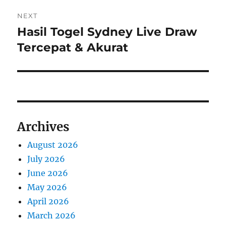
NEXT
Hasil Togel Sydney Live Draw
Next
post:
Tercepat & Akurat
Archives
August 2026
July 2026
June 2026
May 2026
April 2026
March 2026