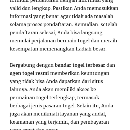
valid dan lengkap. Pastikan Anda memasukkan
informasi yang benar agar tidak ada masalah
selama proses pendaftaran. Kemudian, setelah
pendaftaran selesai, Anda bisa langsung
memulai perjalanan bermain togel dan meraih
kesempatan memenangkan hadiah besar.
Bergabung dengan
bandar togel terbesar
dan
agen togel resmi
memberikan keuntungan
yang tidak bisa Anda dapatkan dari situs
lainnya. Anda akan memiliki akses ke
permainan togel terlengkap, termasuk
berbagai jenis pasaran togel. Selain itu, Anda
juga akan menikmati layanan yang andal,
keamanan yang terjamin, dan pembayaran
yang cepat dan aman.