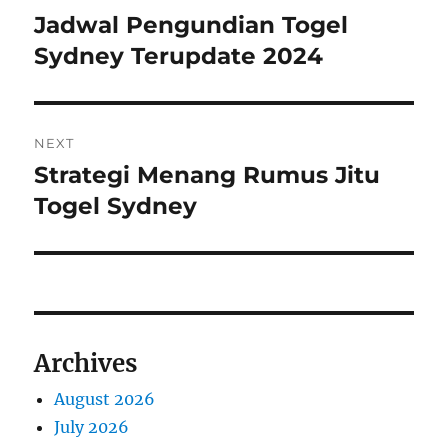
navigation
Jadwal Pengundian Togel
Previous
post:
Sydney Terupdate 2024
NEXT
Strategi Menang Rumus Jitu
Next
post:
Togel Sydney
Archives
August 2026
July 2026