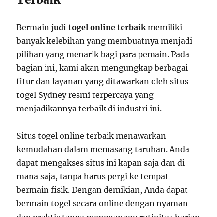
Bermain
judi togel online terbaik
memiliki
banyak kelebihan yang membuatnya menjadi
pilihan yang menarik bagi para pemain. Pada
bagian ini, kami akan mengungkap berbagai
fitur dan layanan yang ditawarkan oleh situs
togel Sydney resmi terpercaya yang
menjadikannya terbaik di industri ini.
Situs togel online terbaik menawarkan
kemudahan dalam memasang taruhan. Anda
dapat mengakses situs ini kapan saja dan di
mana saja, tanpa harus pergi ke tempat
bermain fisik. Dengan demikian, Anda dapat
bermain togel secara online dengan nyaman
dan praktis tanpa mengganggu rutinitas harian