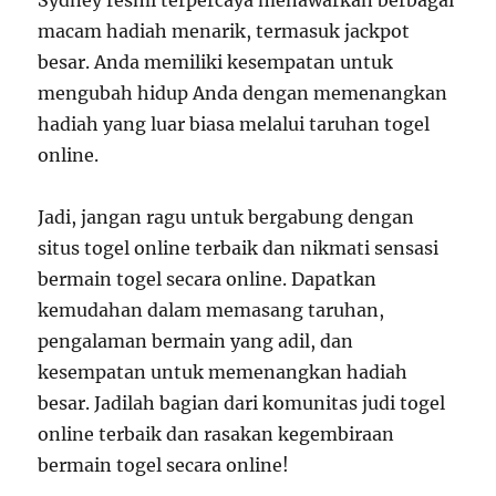
macam hadiah menarik, termasuk jackpot
besar. Anda memiliki kesempatan untuk
mengubah hidup Anda dengan memenangkan
hadiah yang luar biasa melalui taruhan togel
online.
Jadi, jangan ragu untuk bergabung dengan
situs togel online terbaik dan nikmati sensasi
bermain togel secara online. Dapatkan
kemudahan dalam memasang taruhan,
pengalaman bermain yang adil, dan
kesempatan untuk memenangkan hadiah
besar. Jadilah bagian dari komunitas judi togel
online terbaik dan rasakan kegembiraan
bermain togel secara online!