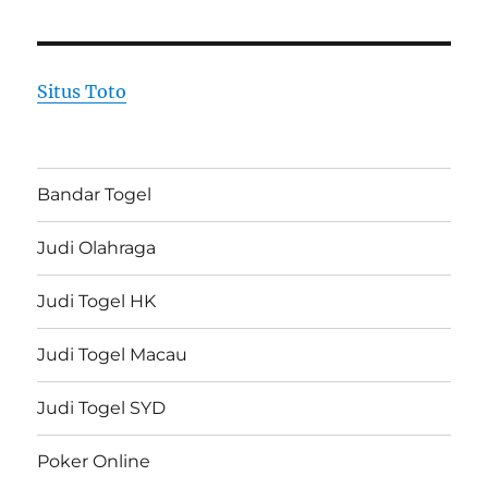
Situs Toto
Bandar Togel
Judi Olahraga
Judi Togel HK
Judi Togel Macau
Judi Togel SYD
Poker Online