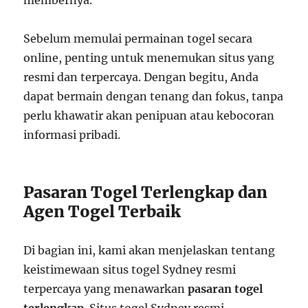
Sebelum memulai permainan togel secara
online, penting untuk menemukan situs yang
resmi dan terpercaya. Dengan begitu, Anda
dapat bermain dengan tenang dan fokus, tanpa
perlu khawatir akan penipuan atau kebocoran
informasi pribadi.
Pasaran Togel Terlengkap dan
Agen Togel Terbaik
Di bagian ini, kami akan menjelaskan tentang
keistimewaan situs togel Sydney resmi
terpercaya yang menawarkan
pasaran togel
terlengkap
. Situs togel Sydney resmi