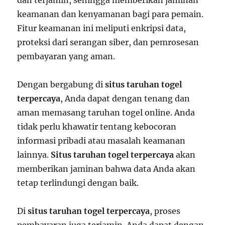
keamanan dan kenyamanan bagi para pemain.
Fitur keamanan ini meliputi enkripsi data,
proteksi dari serangan siber, dan pemrosesan
pembayaran yang aman.
Dengan bergabung di
situs taruhan togel
terpercaya
, Anda dapat dengan tenang dan
aman memasang taruhan togel online. Anda
tidak perlu khawatir tentang kebocoran
informasi pribadi atau masalah keamanan
lainnya.
Situs taruhan togel terpercaya
akan
memberikan jaminan bahwa data Anda akan
tetap terlindungi dengan baik.
Di
situs taruhan togel terpercaya
, proses
pembayaran juga terjamin. Anda dapat dengan