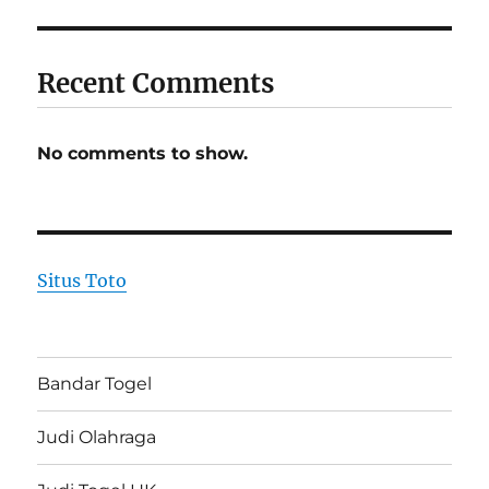
Recent Comments
No comments to show.
Situs Toto
Bandar Togel
Judi Olahraga