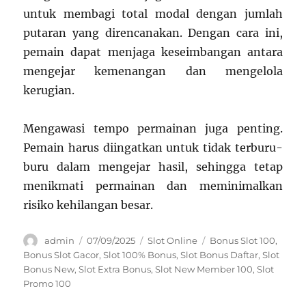
untuk membagi total modal dengan jumlah
putaran yang direncanakan. Dengan cara ini,
pemain dapat menjaga keseimbangan antara
mengejar kemenangan dan mengelola
kerugian.
Mengawasi tempo permainan juga penting.
Pemain harus diingatkan untuk tidak terburu-
buru dalam mengejar hasil, sehingga tetap
menikmati permainan dan meminimalkan
risiko kehilangan besar.
Author
Posted
Categories
Tags
admin
07/09/2025
Slot Online
Bonus Slot 100
,
on
Bonus Slot Gacor
,
Slot 100% Bonus
,
Slot Bonus Daftar
,
Slot
Bonus New
,
Slot Extra Bonus
,
Slot New Member 100
,
Slot
Promo 100