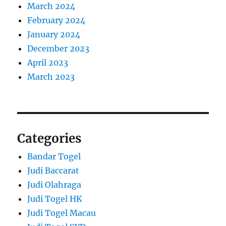
March 2024
February 2024
January 2024
December 2023
April 2023
March 2023
Categories
Bandar Togel
Judi Baccarat
Judi Olahraga
Judi Togel HK
Judi Togel Macau