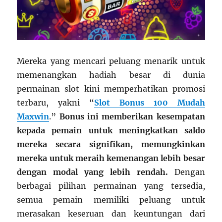
Mereka yang mencari peluang menarik untuk
memenangkan hadiah besar di dunia
permainan slot kini memperhatikan promosi
terbaru, yakni “
Slot Bonus 100 Mudah
Maxwin
.”
Bonus ini memberikan kesempatan
kepada pemain untuk meningkatkan saldo
mereka secara signifikan, memungkinkan
mereka untuk meraih kemenangan lebih besar
dengan modal yang lebih rendah.
Dengan
berbagai pilihan permainan yang tersedia,
semua pemain memiliki peluang untuk
merasakan keseruan dan keuntungan dari