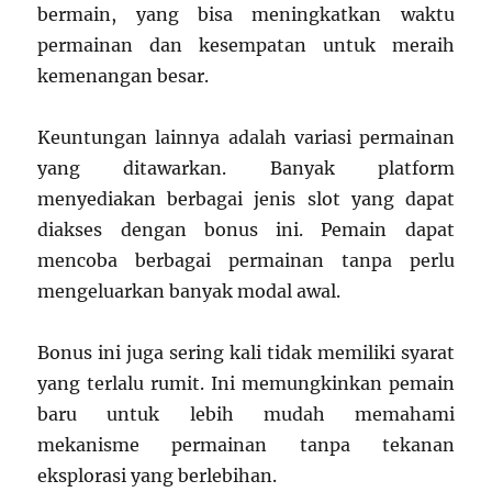
bermain, yang bisa meningkatkan waktu
permainan dan kesempatan untuk meraih
kemenangan besar.
Keuntungan lainnya adalah variasi permainan
yang ditawarkan. Banyak platform
menyediakan berbagai jenis slot yang dapat
diakses dengan bonus ini. Pemain dapat
mencoba berbagai permainan tanpa perlu
mengeluarkan banyak modal awal.
Bonus ini juga sering kali tidak memiliki syarat
yang terlalu rumit. Ini memungkinkan pemain
baru untuk lebih mudah memahami
mekanisme permainan tanpa tekanan
eksplorasi yang berlebihan.