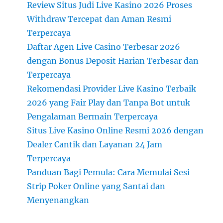
Review Situs Judi Live Kasino 2026 Proses
Withdraw Tercepat dan Aman Resmi
Terpercaya
Daftar Agen Live Casino Terbesar 2026
dengan Bonus Deposit Harian Terbesar dan
Terpercaya
Rekomendasi Provider Live Kasino Terbaik
2026 yang Fair Play dan Tanpa Bot untuk
Pengalaman Bermain Terpercaya
Situs Live Kasino Online Resmi 2026 dengan
Dealer Cantik dan Layanan 24 Jam
Terpercaya
Panduan Bagi Pemula: Cara Memulai Sesi
Strip Poker Online yang Santai dan
Menyenangkan