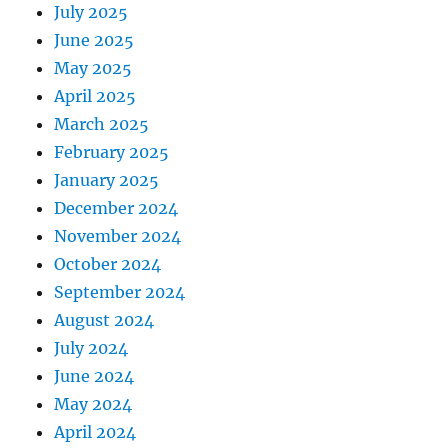
July 2025
June 2025
May 2025
April 2025
March 2025
February 2025
January 2025
December 2024
November 2024
October 2024
September 2024
August 2024
July 2024
June 2024
May 2024
April 2024