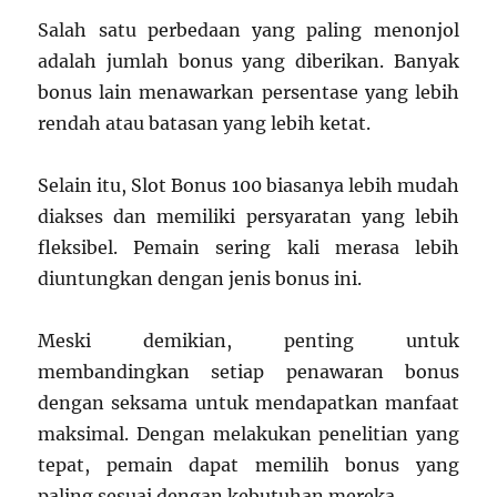
Salah satu perbedaan yang paling menonjol
adalah jumlah bonus yang diberikan. Banyak
bonus lain menawarkan persentase yang lebih
rendah atau batasan yang lebih ketat.
Selain itu, Slot Bonus 100 biasanya lebih mudah
diakses dan memiliki persyaratan yang lebih
fleksibel. Pemain sering kali merasa lebih
diuntungkan dengan jenis bonus ini.
Meski demikian, penting untuk
membandingkan setiap penawaran bonus
dengan seksama untuk mendapatkan manfaat
maksimal. Dengan melakukan penelitian yang
tepat, pemain dapat memilih bonus yang
paling sesuai dengan kebutuhan mereka.