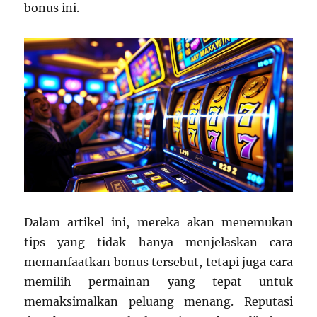
bonus ini.
Dalam artikel ini, mereka akan menemukan
tips yang tidak hanya menjelaskan cara
memanfaatkan bonus tersebut, tetapi juga cara
memilih permainan yang tepat untuk
memaksimalkan peluang menang. Reputasi