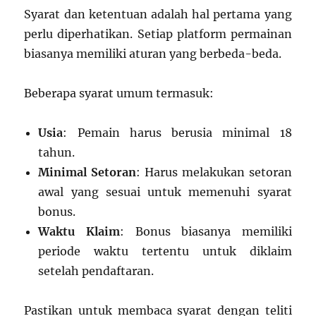
Syarat dan ketentuan adalah hal pertama yang
perlu diperhatikan. Setiap platform permainan
biasanya memiliki aturan yang berbeda-beda.
Beberapa syarat umum termasuk:
Usia
: Pemain harus berusia minimal 18
tahun.
Minimal Setoran
: Harus melakukan setoran
awal yang sesuai untuk memenuhi syarat
bonus.
Waktu Klaim
: Bonus biasanya memiliki
periode waktu tertentu untuk diklaim
setelah pendaftaran.
Pastikan untuk membaca syarat dengan teliti