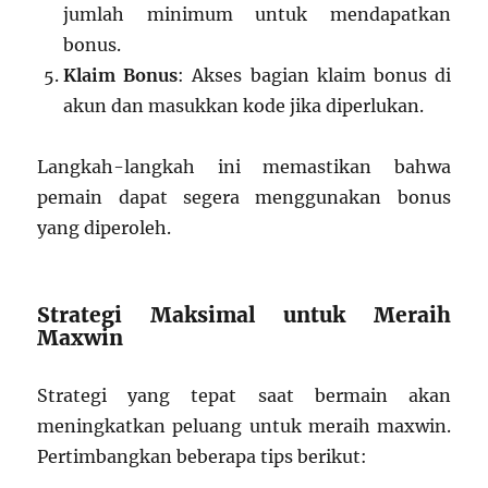
jumlah minimum untuk mendapatkan
bonus.
Klaim Bonus
: Akses bagian klaim bonus di
akun dan masukkan kode jika diperlukan.
Langkah-langkah ini memastikan bahwa
pemain dapat segera menggunakan bonus
yang diperoleh.
Strategi Maksimal untuk Meraih
Maxwin
Strategi yang tepat saat bermain akan
meningkatkan peluang untuk meraih maxwin.
Pertimbangkan beberapa tips berikut: