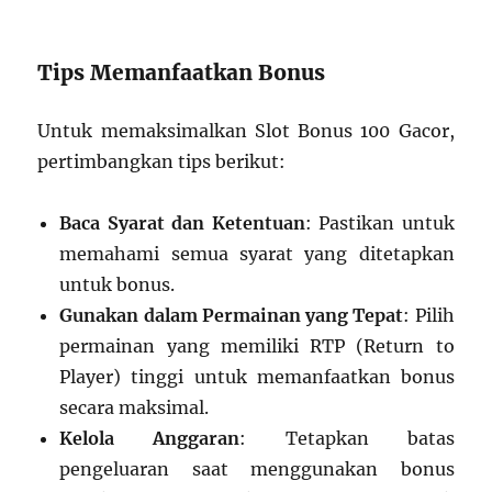
Tips Memanfaatkan Bonus
Untuk memaksimalkan Slot Bonus 100 Gacor,
pertimbangkan tips berikut:
Baca Syarat dan Ketentuan
: Pastikan untuk
memahami semua syarat yang ditetapkan
untuk bonus.
Gunakan dalam Permainan yang Tepat
: Pilih
permainan yang memiliki RTP (Return to
Player) tinggi untuk memanfaatkan bonus
secara maksimal.
Kelola Anggaran
: Tetapkan batas
pengeluaran saat menggunakan bonus