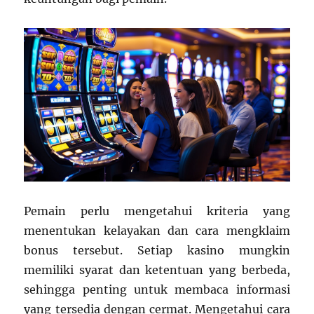
Pemain perlu mengetahui kriteria yang
menentukan kelayakan dan cara mengklaim
bonus tersebut. Setiap kasino mungkin
memiliki syarat dan ketentuan yang berbeda,
sehingga penting untuk membaca informasi
yang tersedia dengan cermat. Mengetahui cara