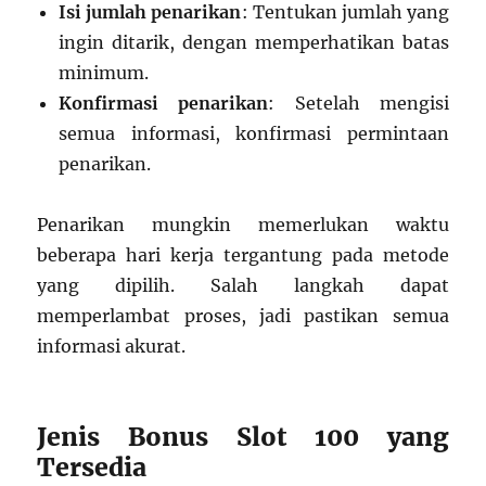
Isi jumlah penarikan
: Tentukan jumlah yang
ingin ditarik, dengan memperhatikan batas
minimum.
Konfirmasi penarikan
: Setelah mengisi
semua informasi, konfirmasi permintaan
penarikan.
Penarikan mungkin memerlukan waktu
beberapa hari kerja tergantung pada metode
yang dipilih. Salah langkah dapat
memperlambat proses, jadi pastikan semua
informasi akurat.
Jenis Bonus Slot 100 yang
Tersedia