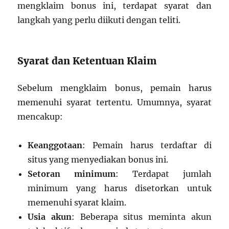
mengklaim bonus ini, terdapat syarat dan
langkah yang perlu diikuti dengan teliti.
Syarat dan Ketentuan Klaim
Sebelum mengklaim bonus, pemain harus
memenuhi syarat tertentu. Umumnya, syarat
mencakup:
Keanggotaan
: Pemain harus terdaftar di
situs yang menyediakan bonus ini.
Setoran minimum
: Terdapat jumlah
minimum yang harus disetorkan untuk
memenuhi syarat klaim.
Usia akun
: Beberapa situs meminta akun