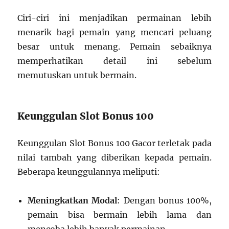
Ciri-ciri ini menjadikan permainan lebih
menarik bagi pemain yang mencari peluang
besar untuk menang. Pemain sebaiknya
memperhatikan detail ini sebelum
memutuskan untuk bermain.
Keunggulan Slot Bonus 100
Keunggulan Slot Bonus 100 Gacor terletak pada
nilai tambah yang diberikan kepada pemain.
Beberapa keunggulannya meliputi:
Meningkatkan Modal
: Dengan bonus 100%,
pemain bisa bermain lebih lama dan
mencoba lebih banyak permainan.