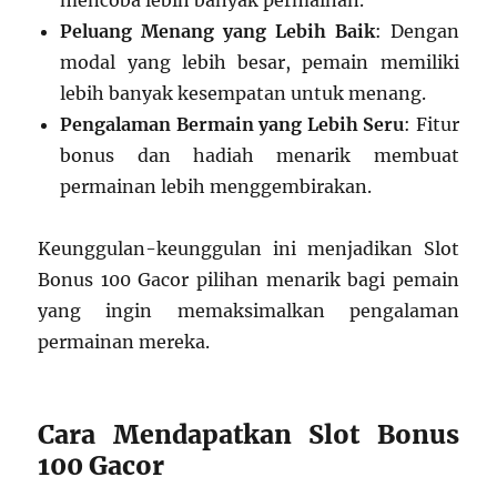
Peluang Menang yang Lebih Baik
: Dengan
modal yang lebih besar, pemain memiliki
lebih banyak kesempatan untuk menang.
Pengalaman Bermain yang Lebih Seru
: Fitur
bonus dan hadiah menarik membuat
permainan lebih menggembirakan.
Keunggulan-keunggulan ini menjadikan Slot
Bonus 100 Gacor pilihan menarik bagi pemain
yang ingin memaksimalkan pengalaman
permainan mereka.
Cara Mendapatkan Slot Bonus
100 Gacor