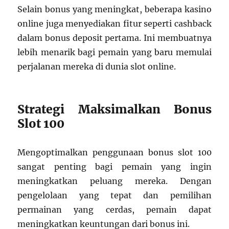
Selain bonus yang meningkat, beberapa kasino
online juga menyediakan fitur seperti cashback
dalam bonus deposit pertama. Ini membuatnya
lebih menarik bagi pemain yang baru memulai
perjalanan mereka di dunia slot online.
Strategi Maksimalkan Bonus
Slot 100
Mengoptimalkan penggunaan bonus slot 100
sangat penting bagi pemain yang ingin
meningkatkan peluang mereka. Dengan
pengelolaan yang tepat dan pemilihan
permainan yang cerdas, pemain dapat
meningkatkan keuntungan dari bonus ini.