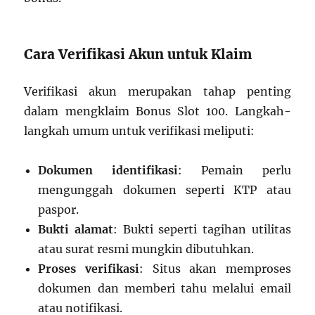
Cara Verifikasi Akun untuk Klaim
Verifikasi akun merupakan tahap penting
dalam mengklaim Bonus Slot 100. Langkah-
langkah umum untuk verifikasi meliputi:
Dokumen identifikasi
: Pemain perlu
mengunggah dokumen seperti KTP atau
paspor.
Bukti alamat
: Bukti seperti tagihan utilitas
atau surat resmi mungkin dibutuhkan.
Proses verifikasi
: Situs akan memproses
dokumen dan memberi tahu melalui email
atau notifikasi.