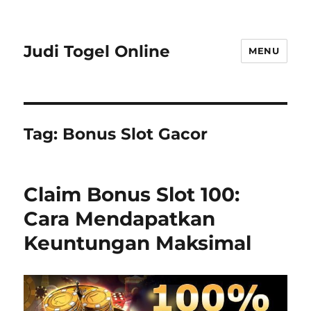
Judi Togel Online
MENU
Tag:
Bonus Slot Gacor
Claim Bonus Slot 100:
Cara Mendapatkan
Keuntungan Maksimal