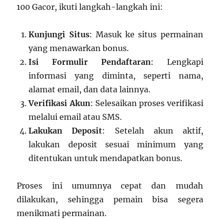
100 Gacor, ikuti langkah-langkah ini:
Kunjungi Situs
: Masuk ke situs permainan
yang menawarkan bonus.
Isi Formulir Pendaftaran
: Lengkapi
informasi yang diminta, seperti nama,
alamat email, dan data lainnya.
Verifikasi Akun
: Selesaikan proses verifikasi
melalui email atau SMS.
Lakukan Deposit
: Setelah akun aktif,
lakukan deposit sesuai minimum yang
ditentukan untuk mendapatkan bonus.
Proses ini umumnya cepat dan mudah
dilakukan, sehingga pemain bisa segera
menikmati permainan.