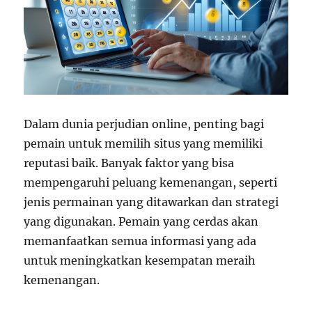
Dalam dunia perjudian online, penting bagi
pemain untuk memilih situs yang memiliki
reputasi baik. Banyak faktor yang bisa
mempengaruhi peluang kemenangan, seperti
jenis permainan yang ditawarkan dan strategi
yang digunakan. Pemain yang cerdas akan
memanfaatkan semua informasi yang ada
untuk meningkatkan kesempatan meraih
kemenangan.