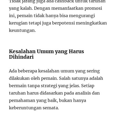
Tidak jarang juga ada cashback untuk taruhan
yang kalah. Dengan memanfaatkan promosi
ini, pemain tidak hanya bisa mengurangi
kerugian tetapi juga berpotensi meningkatkan
keuntungan.
Kesalahan Umum yang Harus
Dihindari
Ada beberapa kesalahan umum yang sering
dilakukan oleh pemain. Salah satunya adalah
bermain tanpa strategi yang jelas. Setiap
taruhan harus didasarkan pada analisis dan
pemahaman yang baik, bukan hanya
keberuntungan semata.