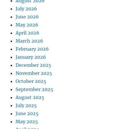
August 2026
July 2026
June 2026
May 2026
April 2026
March 2026
February 2026
January 2026
December 2025
November 2025
October 2025
September 2025
August 2025
July 2025
June 2025
May 2025