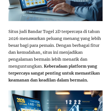
Situs judi Bandar Togel 2D terpercaya di tahun
2026 menawarkan peluang menang yang lebih
besar bagi para pemain. Dengan berbagai fitur
dan kemudahan, situs ini menjadikan
pengalaman bermain lebih menarik dan
menguntungkan.
Keberadaan platform yang
terpercaya sangat penting untuk memastikan
keamanan dan keadilan dalam bermain.