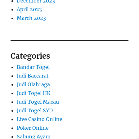
December 2023
April 2023
March 2023
Categories
Bandar Togel
Judi Baccarat
Judi Olahraga
Judi Togel HK
Judi Togel Macau
Judi Togel SYD
Live Casino Online
Poker Online
Sabung Ayam