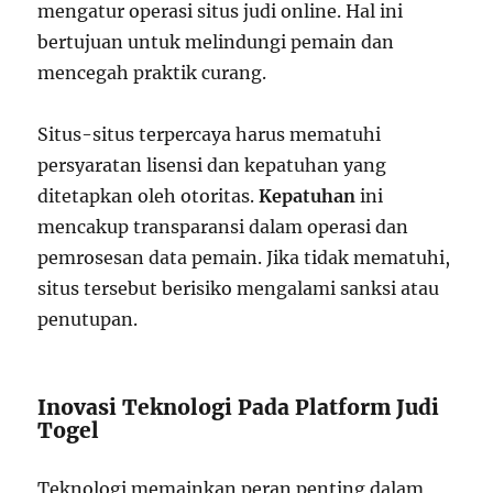
mengatur operasi situs judi online. Hal ini
bertujuan untuk melindungi pemain dan
mencegah praktik curang.
Situs-situs terpercaya harus mematuhi
persyaratan lisensi dan kepatuhan yang
ditetapkan oleh otoritas.
Kepatuhan
ini
mencakup transparansi dalam operasi dan
pemrosesan data pemain. Jika tidak mematuhi,
situs tersebut berisiko mengalami sanksi atau
penutupan.
Inovasi Teknologi Pada Platform Judi
Togel
Teknologi memainkan peran penting dalam