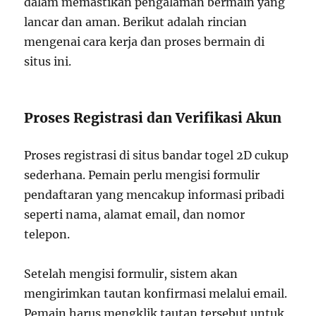
dalam memastikan pengalaman bermain yang
lancar dan aman. Berikut adalah rincian
mengenai cara kerja dan proses bermain di
situs ini.
Proses Registrasi dan Verifikasi Akun
Proses registrasi di situs bandar togel 2D cukup
sederhana. Pemain perlu mengisi formulir
pendaftaran yang mencakup informasi pribadi
seperti nama, alamat email, dan nomor
telepon.
Setelah mengisi formulir, sistem akan
mengirimkan tautan konfirmasi melalui email.
Pemain harus mengklik tautan tersebut untuk