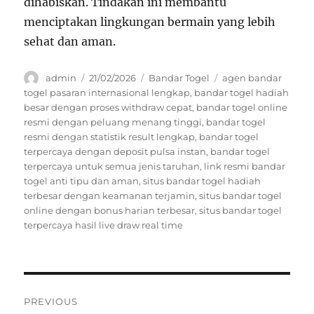
dihabiskan. Tindakan ini membantu
menciptakan lingkungan bermain yang lebih
sehat dan aman.
Author
Posted
Categories
Tags
admin
21/02/2026
Bandar Togel
agen bandar
on
togel pasaran internasional lengkap
,
bandar togel hadiah
besar dengan proses withdraw cepat
,
bandar togel online
resmi dengan peluang menang tinggi
,
bandar togel
resmi dengan statistik result lengkap
,
bandar togel
terpercaya dengan deposit pulsa instan
,
bandar togel
terpercaya untuk semua jenis taruhan
,
link resmi bandar
togel anti tipu dan aman
,
situs bandar togel hadiah
terbesar dengan keamanan terjamin
,
situs bandar togel
online dengan bonus harian terbesar
,
situs bandar togel
terpercaya hasil live draw real time
Post
PREVIOUS