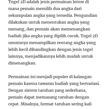
Togel 2D adalah jenis permainan lotere di
mana pemain memilih dua angka dari
sekumpulan angka yang tersedia. Pengundian
dilakukan untuk menentukan angka yang
menang, dan pemain akan memenangkan
hadiah jika angka yang dipilih cocok. Togel 2D
umumnya menampilkan rentang angka yang
lebih kecil dibandingkan dengan jenis togel
lainnya, menjadikannya lebih mudah untuk
dimenangkan.
Permainan ini menjadi populer di kalangan
pemain karena tawaran hadiah yang bervariasi.
Dengan sistem taruhan yang sederhana,
pemain dapat memasang taruhan dengan
cepat. Misalnya, format taruhan sering kali