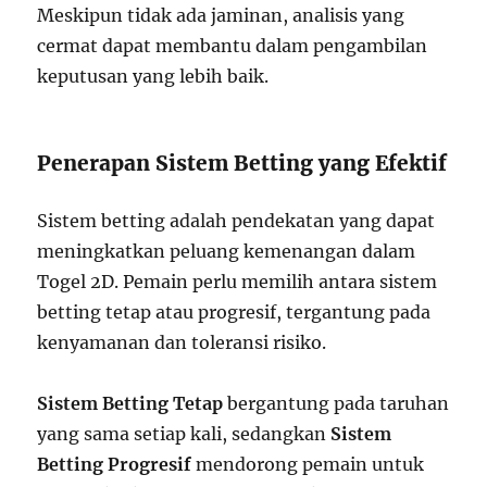
Meskipun tidak ada jaminan, analisis yang
cermat dapat membantu dalam pengambilan
keputusan yang lebih baik.
Penerapan Sistem Betting yang Efektif
Sistem betting adalah pendekatan yang dapat
meningkatkan peluang kemenangan dalam
Togel 2D. Pemain perlu memilih antara sistem
betting tetap atau progresif, tergantung pada
kenyamanan dan toleransi risiko.
Sistem Betting Tetap
bergantung pada taruhan
yang sama setiap kali, sedangkan
Sistem
Betting Progresif
mendorong pemain untuk