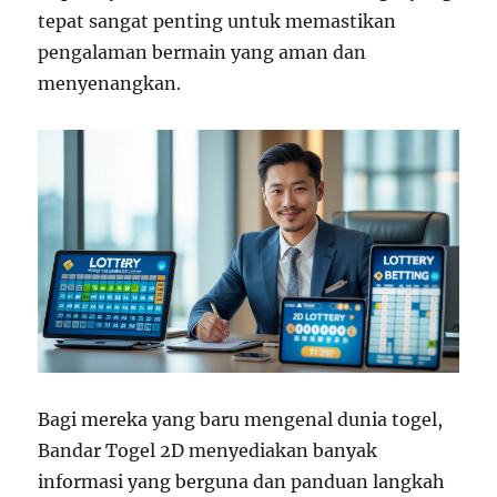
tepat sangat penting untuk memastikan
pengalaman bermain yang aman dan
menyenangkan.
Bagi mereka yang baru mengenal dunia togel,
Bandar Togel 2D menyediakan banyak
informasi yang berguna dan panduan langkah