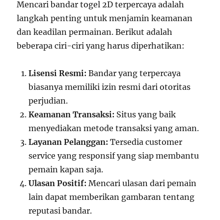
Mencari bandar togel 2D terpercaya adalah
langkah penting untuk menjamin keamanan
dan keadilan permainan. Berikut adalah
beberapa ciri-ciri yang harus diperhatikan:
Lisensi Resmi:
Bandar yang terpercaya
biasanya memiliki izin resmi dari otoritas
perjudian.
Keamanan Transaksi:
Situs yang baik
menyediakan metode transaksi yang aman.
Layanan Pelanggan:
Tersedia customer
service yang responsif yang siap membantu
pemain kapan saja.
Ulasan Positif:
Mencari ulasan dari pemain
lain dapat memberikan gambaran tentang
reputasi bandar.