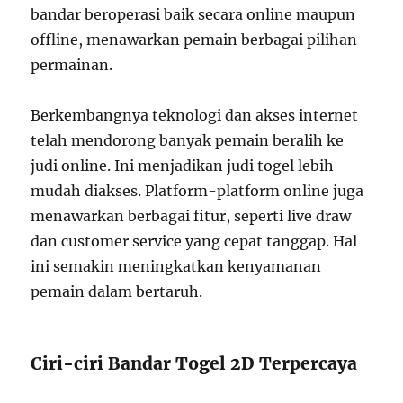
bandar beroperasi baik secara online maupun
offline, menawarkan pemain berbagai pilihan
permainan.
Berkembangnya teknologi dan akses internet
telah mendorong banyak pemain beralih ke
judi online. Ini menjadikan judi togel lebih
mudah diakses. Platform-platform online juga
menawarkan berbagai fitur, seperti live draw
dan customer service yang cepat tanggap. Hal
ini semakin meningkatkan kenyamanan
pemain dalam bertaruh.
Ciri-ciri Bandar Togel 2D Terpercaya