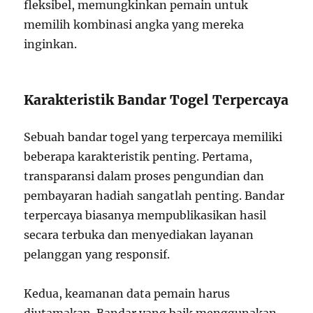
fleksibel, memungkinkan pemain untuk
memilih kombinasi angka yang mereka
inginkan.
Karakteristik Bandar Togel Terpercaya
Sebuah bandar togel yang terpercaya memiliki
beberapa karakteristik penting. Pertama,
transparansi dalam proses pengundian dan
pembayaran hadiah sangatlah penting. Bandar
terpercaya biasanya mempublikasikan hasil
secara terbuka dan menyediakan layanan
pelanggan yang responsif.
Kedua, keamanan data pemain harus
diutamakan. Bandar yang baik menggunakan