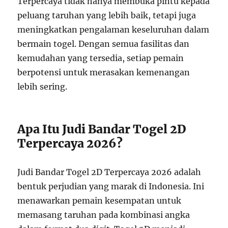
Terpercaya tidak hanya membuka pintu kepada
peluang taruhan yang lebih baik, tetapi juga
meningkatkan pengalaman keseluruhan dalam
bermain togel. Dengan semua fasilitas dan
kemudahan yang tersedia, setiap pemain
berpotensi untuk merasakan kemenangan
lebih sering.
Apa Itu Judi Bandar Togel 2D
Terpercaya 2026?
Judi Bandar Togel 2D Terpercaya 2026 adalah
bentuk perjudian yang marak di Indonesia. Ini
menawarkan pemain kesempatan untuk
memasang taruhan pada kombinasi angka