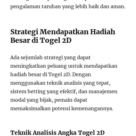
pengalaman taruhan yang lebih baik dan aman.
Strategi Mendapatkan Hadiah
Besar di Togel 2D
Ada sejumlah strategi yang dapat
meningkatkan peluang untuk mendapatkan
hadiah besar di Togel 2D. Dengan
menggunakan teknik analisis yang tepat,
sistem betting yang efektif, dan manajemen
modal yang bijak, pemain dapat
memaksimalkan potensi kemenangannya.
Teknik Analisis Angka Togel 2D