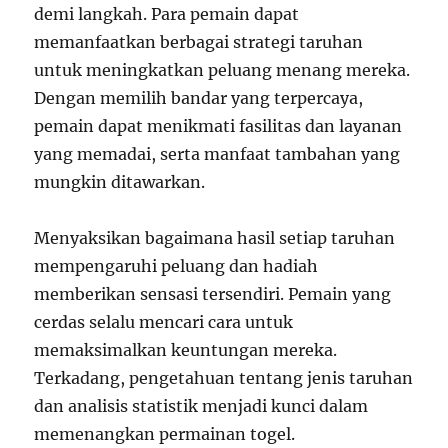
demi langkah. Para pemain dapat
memanfaatkan berbagai strategi taruhan
untuk meningkatkan peluang menang mereka.
Dengan memilih bandar yang terpercaya,
pemain dapat menikmati fasilitas dan layanan
yang memadai, serta manfaat tambahan yang
mungkin ditawarkan.
Menyaksikan bagaimana hasil setiap taruhan
mempengaruhi peluang dan hadiah
memberikan sensasi tersendiri. Pemain yang
cerdas selalu mencari cara untuk
memaksimalkan keuntungan mereka.
Terkadang, pengetahuan tentang jenis taruhan
dan analisis statistik menjadi kunci dalam
memenangkan permainan togel.