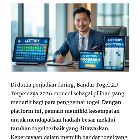
Di dunia perjudian daring, Bandar Togel 2D
Terpercaya 2026 muncul sebagai pilihan yang
menarik bagi para penggemar togel.
Dengan
platform ini, pemain memiliki kesempatan
untuk mendapatkan hadiah besar melalui
taruhan togel terbaik yang ditawarkan.
Kepercayaan dalam memilih bandar togel yang