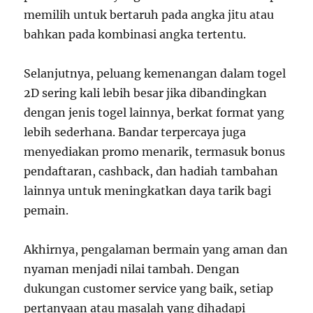
memilih untuk bertaruh pada angka jitu atau
bahkan pada kombinasi angka tertentu.
Selanjutnya, peluang kemenangan dalam togel
2D sering kali lebih besar jika dibandingkan
dengan jenis togel lainnya, berkat format yang
lebih sederhana. Bandar terpercaya juga
menyediakan promo menarik, termasuk bonus
pendaftaran, cashback, dan hadiah tambahan
lainnya untuk meningkatkan daya tarik bagi
pemain.
Akhirnya, pengalaman bermain yang aman dan
nyaman menjadi nilai tambah. Dengan
dukungan customer service yang baik, setiap
pertanyaan atau masalah yang dihadapi