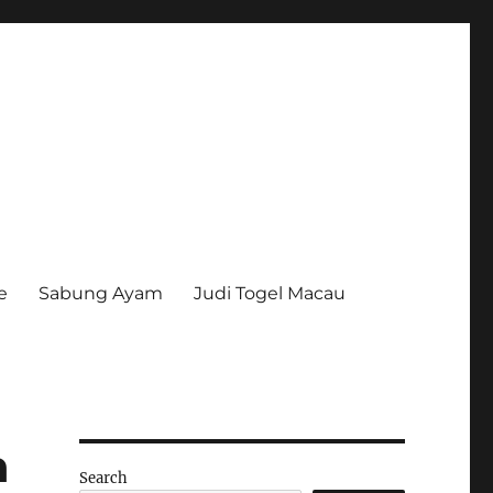
e
Sabung Ayam
Judi Togel Macau
n
Search