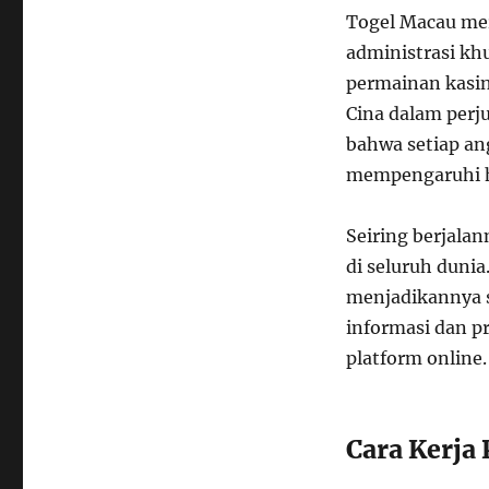
Togel Macau mer
administrasi kh
permainan kasin
Cina dalam perj
bahwa setiap an
mempengaruhi h
Seiring berjala
di seluruh duni
menjadikannya s
informasi dan pr
platform online.
Cara Kerja