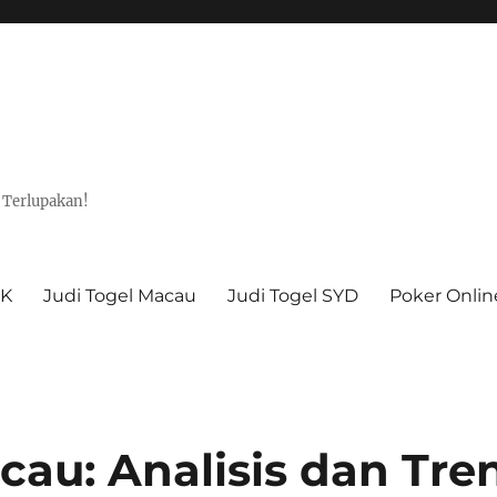
 Terlupakan!
HK
Judi Togel Macau
Judi Togel SYD
Poker Onlin
cau: Analisis dan Tre