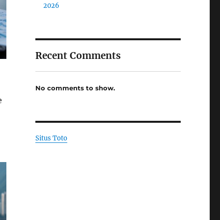
2026
Recent Comments
No comments to show.
e
Situs Toto