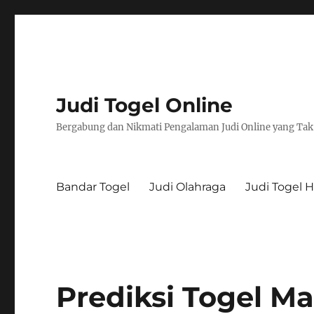
Judi Togel Online
Bergabung dan Nikmati Pengalaman Judi Online yang Tak
Bandar Togel
Judi Olahraga
Judi Togel 
Prediksi Togel Ma