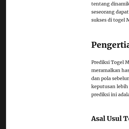
tentang dinamik
seseorang dapa
sukses di togel 
Pengerti
Prediksi Togel
meramalkan hasil
dan pola sebel
keputusan lebih
prediksi ini adal
Asal Usul 