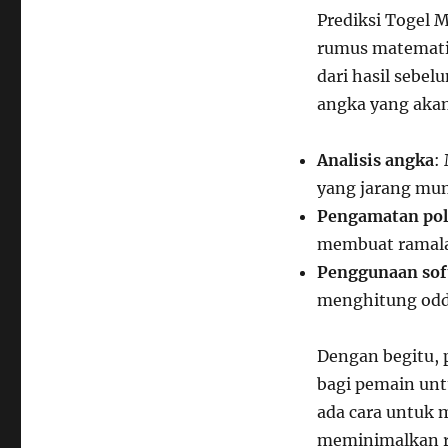
Prediksi Togel 
rumus matematis
dari hasil sebe
angka yang aka
Analisis angka
:
yang jarang mun
Pengamatan pol
membuat ramalan
Penggunaan sof
menghitung odd
Dengan begitu, 
bagi pemain un
ada cara untuk
meminimalkan r