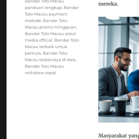
Bandar Toto Macau
mereka.
panduan lengkap
,
Bandar
Toto Macau payment
metode
,
Bandar Toto
Macau promo mingguan
,
Bandar Toto Macau sosial
media official
,
Bandar Toto
Macau terbaik untuk
pemula
,
Bandar Toto
Macau terpercaya di Asia
,
Bandar Toto Macau
withdraw cepat
Masyarakat yang