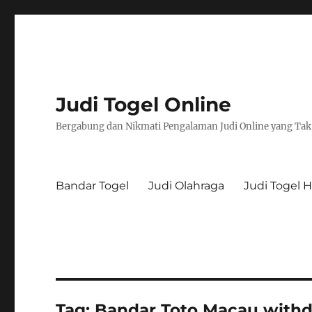
Judi Togel Online
Bergabung dan Nikmati Pengalaman Judi Online yang Tak
Bandar Togel
Judi Olahraga
Judi Togel 
Tag:
Bandar Toto Macau with