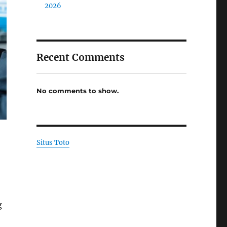
2026
Recent Comments
No comments to show.
Situs Toto
g