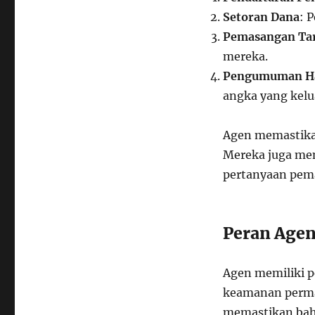
Setoran Dana
: 
Pemasangan Ta
mereka.
Pengumuman Ha
angka yang kelu
Agen memastikan
Mereka juga me
pertanyaan pem
Peran Age
Agen memiliki p
keamanan perma
memastikan bahw