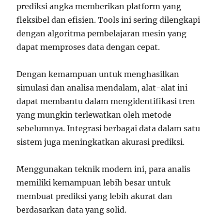
prediksi angka memberikan platform yang
fleksibel dan efisien. Tools ini sering dilengkapi
dengan algoritma pembelajaran mesin yang
dapat memproses data dengan cepat.
Dengan kemampuan untuk menghasilkan
simulasi dan analisa mendalam, alat-alat ini
dapat membantu dalam mengidentifikasi tren
yang mungkin terlewatkan oleh metode
sebelumnya. Integrasi berbagai data dalam satu
sistem juga meningkatkan akurasi prediksi.
Menggunakan teknik modern ini, para analis
memiliki kemampuan lebih besar untuk
membuat prediksi yang lebih akurat dan
berdasarkan data yang solid.