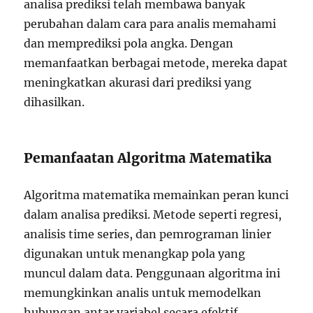
analisa prediksi telah membawa banyak
perubahan dalam cara para analis memahami
dan memprediksi pola angka. Dengan
memanfaatkan berbagai metode, mereka dapat
meningkatkan akurasi dari prediksi yang
dihasilkan.
Pemanfaatan Algoritma Matematika
Algoritma matematika memainkan peran kunci
dalam analisa prediksi. Metode seperti regresi,
analisis time series, dan pemrograman linier
digunakan untuk menangkap pola yang
muncul dalam data. Penggunaan algoritma ini
memungkinkan analis untuk memodelkan
hubungan antar variabel secara efektif.