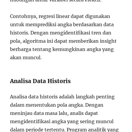
Contohnya, regresi linear dapat digunakan
untuk memprediksi angka berdasarkan data
historis. Dengan mengidentifikasi tren dan
pola, algoritma ini dapat memberikan insight
berharga tentang kemungkinan angka yang
akan muncul.
Analisa Data Historis
Analisa data historis adalah langkah penting
dalam menentukan pola angka. Dengan
meninjau data masa lalu, analis dapat
mengidentifikasi angka yang sering muncul
dalam periode tertentu. Program analitik yang