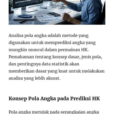
Analisa pola angka adalah metode yang
digunakan untuk memprediksi angka yang
mungkin muncul dalam permainan HK.
Pemahaman tentang konsep dasar, jenis pola,
dan pentingnya data statistik akan
memberikan dasar yang kuat untuk melakukan
analisa yang lebih akurat.
Konsep Pola Angka pada Prediksi HK
Pola angka merujuk pada serangkaian angka