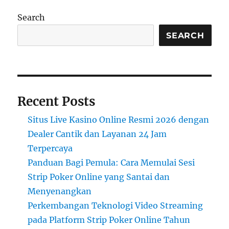
Search
SEARCH
Recent Posts
Situs Live Kasino Online Resmi 2026 dengan
Dealer Cantik dan Layanan 24 Jam
Terpercaya
Panduan Bagi Pemula: Cara Memulai Sesi
Strip Poker Online yang Santai dan
Menyenangkan
Perkembangan Teknologi Video Streaming
pada Platform Strip Poker Online Tahun