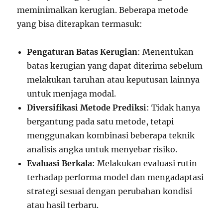
meminimalkan kerugian. Beberapa metode
yang bisa diterapkan termasuk:
Pengaturan Batas Kerugian
: Menentukan
batas kerugian yang dapat diterima sebelum
melakukan taruhan atau keputusan lainnya
untuk menjaga modal.
Diversifikasi Metode Prediksi
: Tidak hanya
bergantung pada satu metode, tetapi
menggunakan kombinasi beberapa teknik
analisis angka untuk menyebar risiko.
Evaluasi Berkala
: Melakukan evaluasi rutin
terhadap performa model dan mengadaptasi
strategi sesuai dengan perubahan kondisi
atau hasil terbaru.