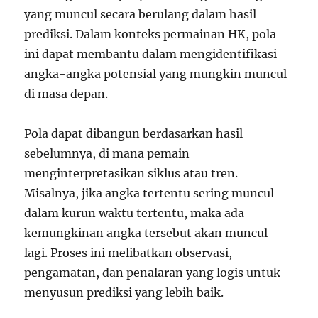
yang muncul secara berulang dalam hasil
prediksi. Dalam konteks permainan HK, pola
ini dapat membantu dalam mengidentifikasi
angka-angka potensial yang mungkin muncul
di masa depan.
Pola dapat dibangun berdasarkan hasil
sebelumnya, di mana pemain
menginterpretasikan siklus atau tren.
Misalnya, jika angka tertentu sering muncul
dalam kurun waktu tertentu, maka ada
kemungkinan angka tersebut akan muncul
lagi. Proses ini melibatkan observasi,
pengamatan, dan penalaran yang logis untuk
menyusun prediksi yang lebih baik.