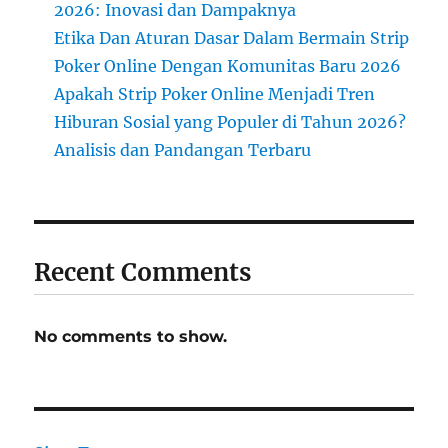
2026: Inovasi dan Dampaknya
Etika Dan Aturan Dasar Dalam Bermain Strip
Poker Online Dengan Komunitas Baru 2026
Apakah Strip Poker Online Menjadi Tren
Hiburan Sosial yang Populer di Tahun 2026?
Analisis dan Pandangan Terbaru
Recent Comments
No comments to show.