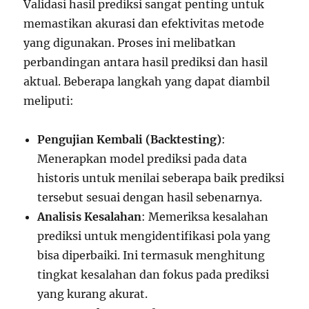
Validasi hasil prediksi sangat penting untuk
memastikan akurasi dan efektivitas metode
yang digunakan. Proses ini melibatkan
perbandingan antara hasil prediksi dan hasil
aktual. Beberapa langkah yang dapat diambil
meliputi:
Pengujian Kembali (Backtesting)
:
Menerapkan model prediksi pada data
historis untuk menilai seberapa baik prediksi
tersebut sesuai dengan hasil sebenarnya.
Analisis Kesalahan
: Memeriksa kesalahan
prediksi untuk mengidentifikasi pola yang
bisa diperbaiki. Ini termasuk menghitung
tingkat kesalahan dan fokus pada prediksi
yang kurang akurat.