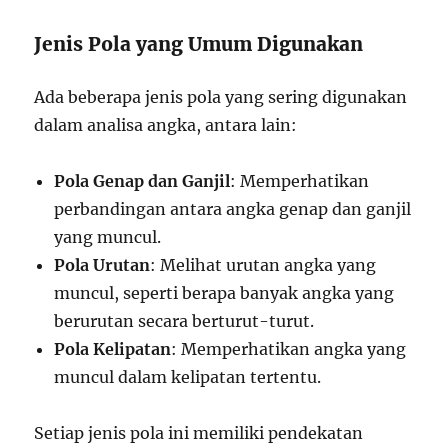
Jenis Pola yang Umum Digunakan
Ada beberapa jenis pola yang sering digunakan
dalam analisa angka, antara lain:
Pola Genap dan Ganjil
: Memperhatikan
perbandingan antara angka genap dan ganjil
yang muncul.
Pola Urutan
: Melihat urutan angka yang
muncul, seperti berapa banyak angka yang
berurutan secara berturut-turut.
Pola Kelipatan
: Memperhatikan angka yang
muncul dalam kelipatan tertentu.
Setiap jenis pola ini memiliki pendekatan