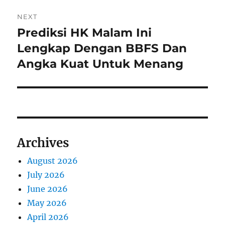
NEXT
Prediksi HK Malam Ini
Next
post:
Lengkap Dengan BBFS Dan
Angka Kuat Untuk Menang
Archives
August 2026
July 2026
June 2026
May 2026
April 2026