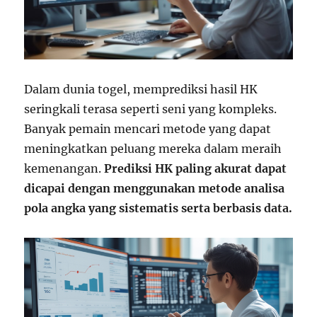
Dalam dunia togel, memprediksi hasil HK
seringkali terasa seperti seni yang kompleks.
Banyak pemain mencari metode yang dapat
meningkatkan peluang mereka dalam meraih
kemenangan.
Prediksi HK paling akurat dapat
dicapai dengan menggunakan metode analisa
pola angka yang sistematis serta berbasis data.