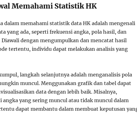
wal Memahami Statistik HK
a dalam memahami statistik data HK adalah mengenali
ata yang ada, seperti frekuensi angka, pola hasil, dan
a. Diawali dengan mengumpulkan dan mencatat hasil
ode tertentu, individu dapat melakukan analisis yang
rkumpul, langkah selanjutnya adalah menganalisis pola
mungkin muncul. Menggunakan grafik dan tabel dapat
ualisasikan data dengan lebih baik. Misalnya,
i angka yang sering muncul atau tidak muncul dalam
ertentu dapat membantu dalam membuat keputusan yan