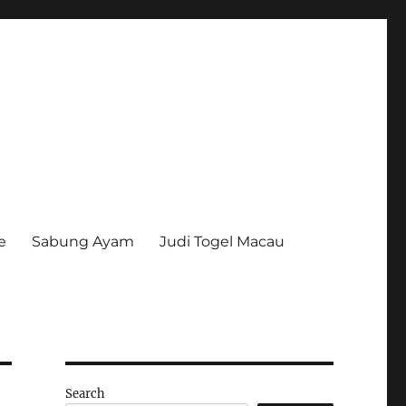
e
Sabung Ayam
Judi Togel Macau
Search