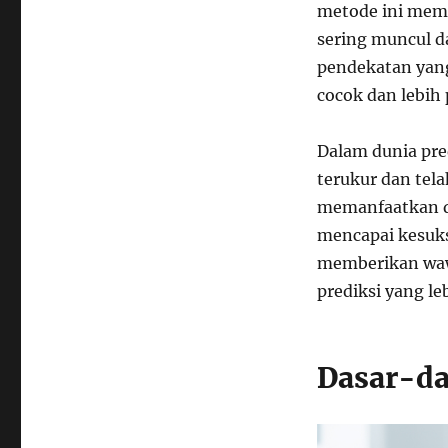
metode ini mem
sering muncul d
pendekatan yang
cocok dan lebih 
Dalam dunia pre
terukur dan tela
memanfaatkan da
mencapai kesuks
memberikan wa
prediksi yang le
Dasar-da