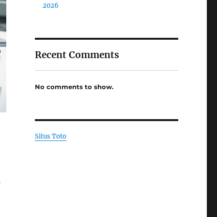
2026
Recent Comments
No comments to show.
Situs Toto
a