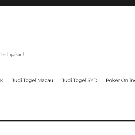
 Terlupakan!
HK
Judi Togel Macau
Judi Togel SYD
Poker Onlin