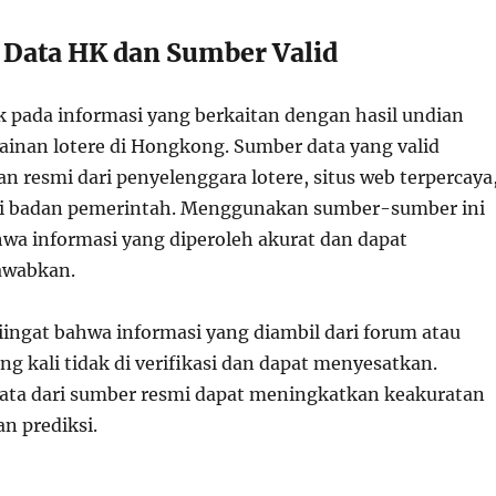
 Data HK dan Sumber Valid
 pada informasi yang berkaitan dengan hasil undian
ainan lotere di Hongkong. Sumber data yang valid
 resmi dari penyelenggara lotere, situs web terpercaya
ari badan pemerintah. Menggunakan sumber-sumber ini
a informasi yang diperoleh akurat dan dapat
awabkan.
iingat bahwa informasi yang diambil dari forum atau
ing kali tidak di verifikasi dan dapat menyesatkan.
ta dari sumber resmi dapat meningkatkan keakuratan
an prediksi.