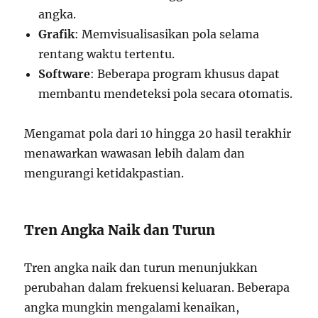
angka.
Grafik
: Memvisualisasikan pola selama
rentang waktu tertentu.
Software
: Beberapa program khusus dapat
membantu mendeteksi pola secara otomatis.
Mengamat pola dari 10 hingga 20 hasil terakhir
menawarkan wawasan lebih dalam dan
mengurangi ketidakpastian.
Tren Angka Naik dan Turun
Tren angka naik dan turun menunjukkan
perubahan dalam frekuensi keluaran. Beberapa
angka mungkin mengalami kenaikan,