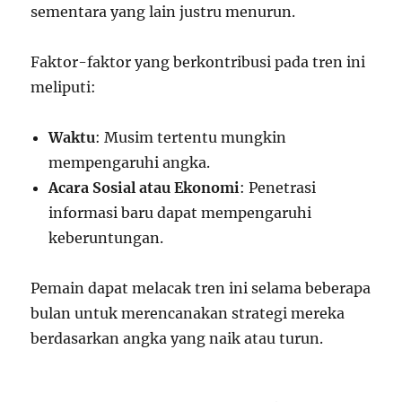
sementara yang lain justru menurun.
Faktor-faktor yang berkontribusi pada tren ini
meliputi:
Waktu
: Musim tertentu mungkin
mempengaruhi angka.
Acara Sosial atau Ekonomi
: Penetrasi
informasi baru dapat mempengaruhi
keberuntungan.
Pemain dapat melacak tren ini selama beberapa
bulan untuk merencanakan strategi mereka
berdasarkan angka yang naik atau turun.