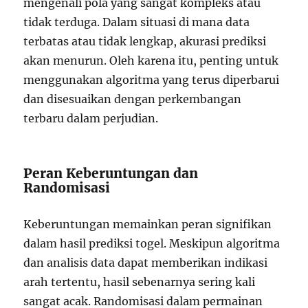
mengenali pola yang sangat kompleks atau
tidak terduga. Dalam situasi di mana data
terbatas atau tidak lengkap, akurasi prediksi
akan menurun. Oleh karena itu, penting untuk
menggunakan algoritma yang terus diperbarui
dan disesuaikan dengan perkembangan
terbaru dalam perjudian.
Peran Keberuntungan dan
Randomisasi
Keberuntungan memainkan peran signifikan
dalam hasil prediksi togel. Meskipun algoritma
dan analisis data dapat memberikan indikasi
arah tertentu, hasil sebenarnya sering kali
sangat acak. Randomisasi dalam permainan