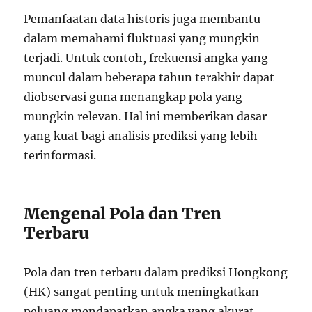
Pemanfaatan data historis juga membantu
dalam memahami fluktuasi yang mungkin
terjadi. Untuk contoh, frekuensi angka yang
muncul dalam beberapa tahun terakhir dapat
diobservasi guna menangkap pola yang
mungkin relevan. Hal ini memberikan dasar
yang kuat bagi analisis prediksi yang lebih
terinformasi.
Mengenal Pola dan Tren
Terbaru
Pola dan tren terbaru dalam prediksi Hongkong
(HK) sangat penting untuk meningkatkan
peluang mendapatkan angka yang akurat.