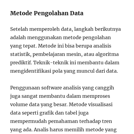
Metode Pengolahan Data
Setelah memperoleh data, langkah berikutnya
adalah menggunakan metode pengolahan
yang tepat. Metode ini bisa berupa analisis
statistik, pembelajaran mesin, atau algoritma
prediktif. Teknik-teknik ini membantu dalam
mengidentifikasi pola yang muncul dari data.
Penggunaan software analisis yang canggih
juga sangat membantu dalam memproses
volume data yang besar. Metode visualisasi
data seperti grafik dan tabel juga
mempermudah pemahaman terhadap tren
yang ada. Analis harus memilih metode yang