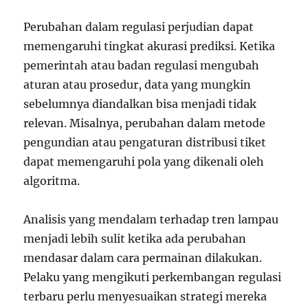
Perubahan dalam regulasi perjudian dapat
memengaruhi tingkat akurasi prediksi. Ketika
pemerintah atau badan regulasi mengubah
aturan atau prosedur, data yang mungkin
sebelumnya diandalkan bisa menjadi tidak
relevan. Misalnya, perubahan dalam metode
pengundian atau pengaturan distribusi tiket
dapat memengaruhi pola yang dikenali oleh
algoritma.
Analisis yang mendalam terhadap tren lampau
menjadi lebih sulit ketika ada perubahan
mendasar dalam cara permainan dilakukan.
Pelaku yang mengikuti perkembangan regulasi
terbaru perlu menyesuaikan strategi mereka