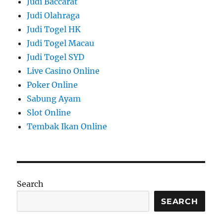
Judi Baccarat
Judi Olahraga
Judi Togel HK
Judi Togel Macau
Judi Togel SYD
Live Casino Online
Poker Online
Sabung Ayam
Slot Online
Tembak Ikan Online
Search
SEARCH