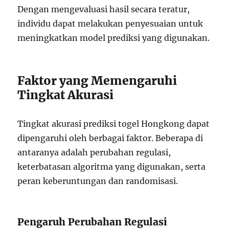
Dengan mengevaluasi hasil secara teratur,
individu dapat melakukan penyesuaian untuk
meningkatkan model prediksi yang digunakan.
Faktor yang Memengaruhi
Tingkat Akurasi
Tingkat akurasi prediksi togel Hongkong dapat
dipengaruhi oleh berbagai faktor. Beberapa di
antaranya adalah perubahan regulasi,
keterbatasan algoritma yang digunakan, serta
peran keberuntungan dan randomisasi.
Pengaruh Perubahan Regulasi