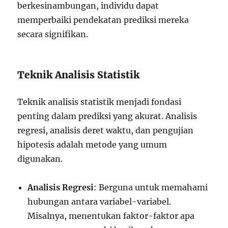
berkesinambungan, individu dapat
memperbaiki pendekatan prediksi mereka
secara signifikan.
Teknik Analisis Statistik
Teknik analisis statistik menjadi fondasi
penting dalam prediksi yang akurat. Analisis
regresi, analisis deret waktu, dan pengujian
hipotesis adalah metode yang umum
digunakan.
Analisis Regresi
: Berguna untuk memahami
hubungan antara variabel-variabel.
Misalnya, menentukan faktor-faktor apa