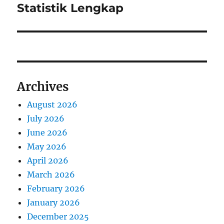
Statistik Lengkap
Archives
August 2026
July 2026
June 2026
May 2026
April 2026
March 2026
February 2026
January 2026
December 2025