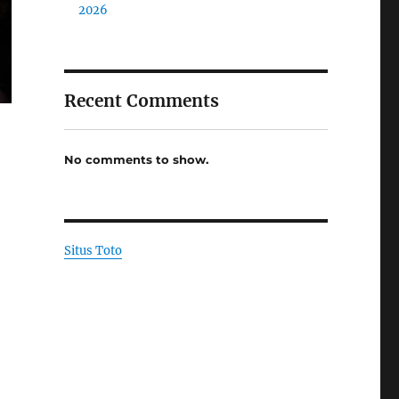
2026
Recent Comments
No comments to show.
Situs Toto