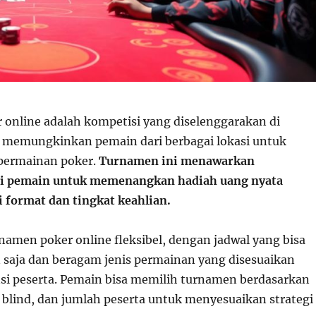
online adalah kompetisi yang diselenggarakan di
l, memungkinkan pemain dari berbagai lokasi untuk
 permainan poker.
Turnamen ini menawarkan
i pemain untuk memenangkan hadiah uang nyata
i format dan tingkat keahlian.
namen poker online fleksibel, dengan jadwal yang bisa
 saja dan beragam jenis permainan yang disesuaikan
si peserta. Pemain bisa memilih turnamen berdasarkan
r blind, dan jumlah peserta untuk menyesuaikan strategi