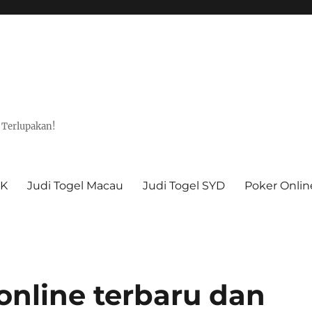
 Terlupakan!
HK
Judi Togel Macau
Judi Togel SYD
Poker Onlin
nline terbaru dan