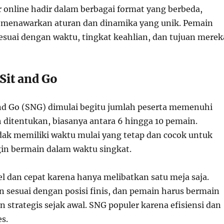
online hadir dalam berbagai format yang berbeda,
menawarkan aturan dan dinamika yang unik. Pemain
esuai dengan waktu, tingkat keahlian, dan tujuan merek
it and Go
d Go (SNG) dimulai begitu jumlah peserta memenuhi
h ditentukan, biasanya antara 6 hingga 10 pemain.
dak memiliki waktu mulai yang tetap dan cocok untuk
in bermain dalam waktu singkat.
el dan cepat karena hanya melibatkan satu meja saja.
n sesuai dengan posisi finis, dan pemain harus bermain
an strategis sejak awal. SNG populer karena efisiensi dan
s.