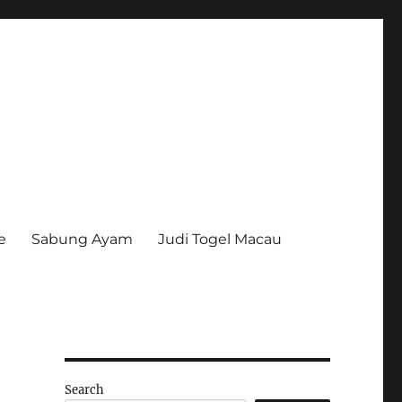
e
Sabung Ayam
Judi Togel Macau
Search