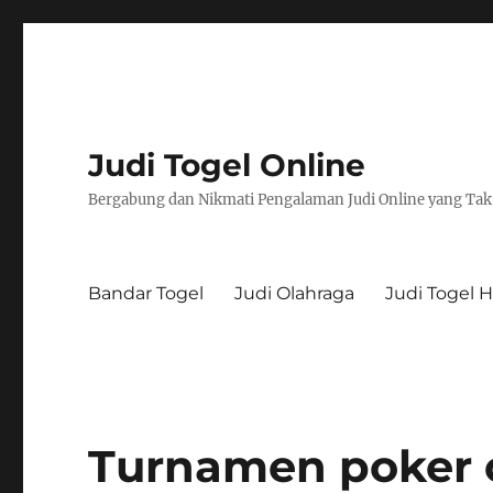
Judi Togel Online
Bergabung dan Nikmati Pengalaman Judi Online yang Tak
Bandar Togel
Judi Olahraga
Judi Togel 
Turnamen poker o