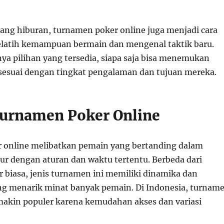
ajang hiburan, turnamen poker online juga menjadi cara
elatih kemampuan bermain dan mengenal taktik baru.
a pilihan yang tersedia, siapa saja bisa menemukan
esuai dengan tingkat pengalaman dan tujuan mereka.
Turnamen Poker Online
 online melibatkan pemain yang bertanding dalam
tur dengan aturan dan waktu tertentu. Berbeda dari
 biasa, jenis turnamen ini memiliki dinamika dan
ang menarik minat banyak pemain. Di Indonesia, turnam
makin populer karena kemudahan akses dan variasi