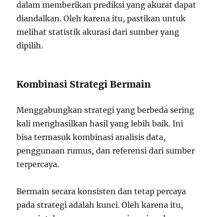
dalam memberikan prediksi yang akurat dapat
diandalkan. Oleh karena itu, pastikan untuk
melihat statistik akurasi dari sumber yang
dipilih.
Kombinasi Strategi Bermain
Menggabungkan strategi yang berbeda sering
kali menghasilkan hasil yang lebih baik. Ini
bisa termasuk kombinasi analisis data,
penggunaan rumus, dan referensi dari sumber
terpercaya.
Bermain secara konsisten dan tetap percaya
pada strategi adalah kunci. Oleh karena itu,