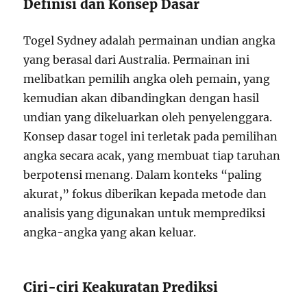
Definisi dan Konsep Dasar
Togel Sydney adalah permainan undian angka
yang berasal dari Australia. Permainan ini
melibatkan pemilih angka oleh pemain, yang
kemudian akan dibandingkan dengan hasil
undian yang dikeluarkan oleh penyelenggara.
Konsep dasar togel ini terletak pada pemilihan
angka secara acak, yang membuat tiap taruhan
berpotensi menang. Dalam konteks “paling
akurat,” fokus diberikan kepada metode dan
analisis yang digunakan untuk memprediksi
angka-angka yang akan keluar.
Ciri-ciri Keakuratan Prediksi