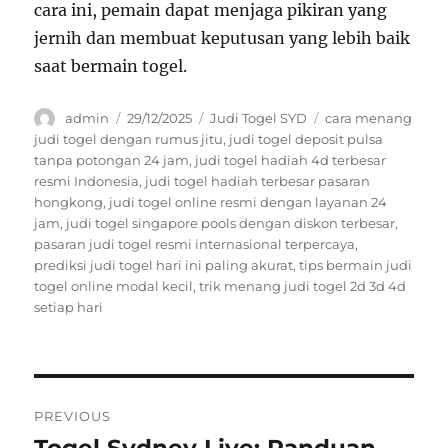
cara ini, pemain dapat menjaga pikiran yang
jernih dan membuat keputusan yang lebih baik
saat bermain togel.
Author
Posted
Categories
Tags
admin
29/12/2025
Judi Togel SYD
cara menang
on
judi togel dengan rumus jitu
,
judi togel deposit pulsa
tanpa potongan 24 jam
,
judi togel hadiah 4d terbesar
resmi Indonesia
,
judi togel hadiah terbesar pasaran
hongkong
,
judi togel online resmi dengan layanan 24
jam
,
judi togel singapore pools dengan diskon terbesar
,
pasaran judi togel resmi internasional terpercaya
,
prediksi judi togel hari ini paling akurat
,
tips bermain judi
togel online modal kecil
,
trik menang judi togel 2d 3d 4d
setiap hari
Post
PREVIOUS
navigation
Togel Sydney Live: Panduan
Previous