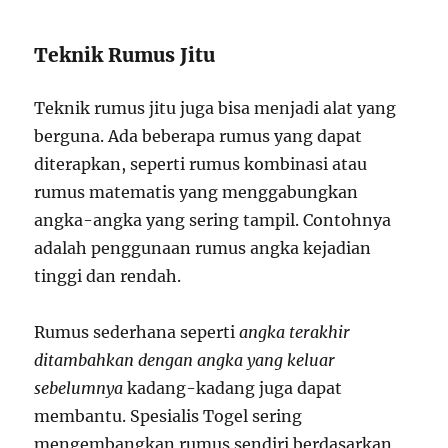
Teknik Rumus Jitu
Teknik rumus jitu juga bisa menjadi alat yang
berguna. Ada beberapa rumus yang dapat
diterapkan, seperti rumus kombinasi atau
rumus matematis yang menggabungkan
angka-angka yang sering tampil. Contohnya
adalah penggunaan rumus angka kejadian
tinggi dan rendah.
Rumus sederhana seperti
angka terakhir
ditambahkan dengan angka yang keluar
sebelumnya
kadang-kadang juga dapat
membantu. Spesialis Togel sering
mengembangkan rumus sendiri berdasarkan