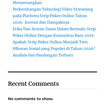
Menyenangkan
Perkembangan Teknologi Video Streaming
pada Platform Strip Poker Online Tahun
2026: Inovasi dan Dampaknya
Etika Dan Aturan Dasar Dalam Bermain Strip
Poker Online Dengan Komunitas Baru 2026
Apakah Strip Poker Online Menjadi Tren
Hiburan Sosial yang Populer di Tahun 2026?
Analisis dan Pandangan Terbaru
Recent Comments
No comments to show.