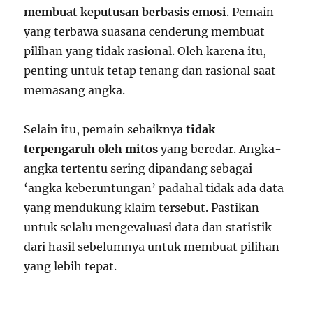
membuat keputusan berbasis emosi
. Pemain
yang terbawa suasana cenderung membuat
pilihan yang tidak rasional. Oleh karena itu,
penting untuk tetap tenang dan rasional saat
memasang angka.
Selain itu, pemain sebaiknya
tidak
terpengaruh oleh mitos
yang beredar. Angka-
angka tertentu sering dipandang sebagai
‘angka keberuntungan’ padahal tidak ada data
yang mendukung klaim tersebut. Pastikan
untuk selalu mengevaluasi data dan statistik
dari hasil sebelumnya untuk membuat pilihan
yang lebih tepat.