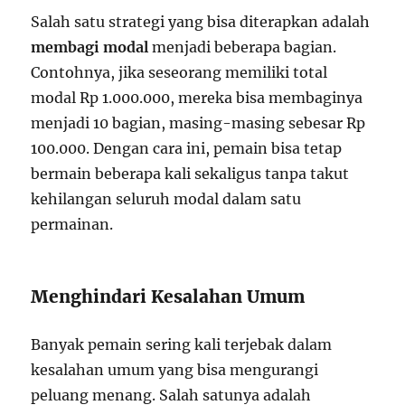
Salah satu strategi yang bisa diterapkan adalah
membagi modal
menjadi beberapa bagian.
Contohnya, jika seseorang memiliki total
modal Rp 1.000.000, mereka bisa membaginya
menjadi 10 bagian, masing-masing sebesar Rp
100.000. Dengan cara ini, pemain bisa tetap
bermain beberapa kali sekaligus tanpa takut
kehilangan seluruh modal dalam satu
permainan.
Menghindari Kesalahan Umum
Banyak pemain sering kali terjebak dalam
kesalahan umum yang bisa mengurangi
peluang menang. Salah satunya adalah