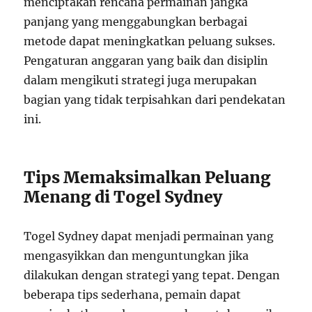
menciptakan rencana permainan jangka
panjang yang menggabungkan berbagai
metode dapat meningkatkan peluang sukses.
Pengaturan anggaran yang baik dan disiplin
dalam mengikuti strategi juga merupakan
bagian yang tidak terpisahkan dari pendekatan
ini.
Tips Memaksimalkan Peluang
Menang di Togel Sydney
Togel Sydney dapat menjadi permainan yang
mengasyikkan dan menguntungkan jika
dilakukan dengan strategi yang tepat. Dengan
beberapa tips sederhana, pemain dapat