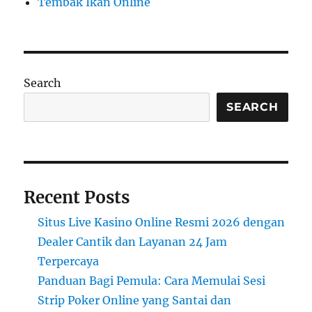
Tembak Ikan Online
Search
SEARCH
Recent Posts
Situs Live Kasino Online Resmi 2026 dengan
Dealer Cantik dan Layanan 24 Jam
Terpercaya
Panduan Bagi Pemula: Cara Memulai Sesi
Strip Poker Online yang Santai dan