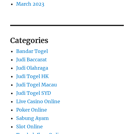
March 2023
Categories
Bandar Togel
Judi Baccarat
Judi Olahraga
Judi Togel HK
Judi Togel Macau
Judi Togel SYD
Live Casino Online
Poker Online
Sabung Ayam
Slot Online