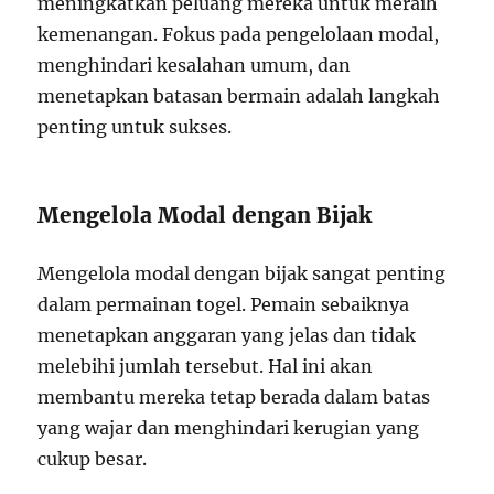
meningkatkan peluang mereka untuk meraih
kemenangan. Fokus pada pengelolaan modal,
menghindari kesalahan umum, dan
menetapkan batasan bermain adalah langkah
penting untuk sukses.
Mengelola Modal dengan Bijak
Mengelola modal dengan bijak sangat penting
dalam permainan togel. Pemain sebaiknya
menetapkan anggaran yang jelas dan tidak
melebihi jumlah tersebut. Hal ini akan
membantu mereka tetap berada dalam batas
yang wajar dan menghindari kerugian yang
cukup besar.