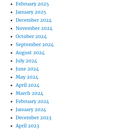
February 2025
January 2025
December 2024
November 2024
October 2024
September 2024
August 2024
July 2024
June 2024
May 2024
April 2024
March 2024
February 2024
January 2024
December 2023
April 2023