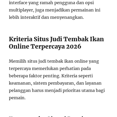
interface yang ramah pengguna dan opsi
multiplayer, juga menjadikan permainan ini
lebih interaktif dan menyenangkan.
Kriteria Situs Judi Tembak Ikan
Online Terpercaya 2026
Memilih situs judi tembak ikan online yang
terpercaya memerlukan perhatian pada
beberapa faktor penting. Kriteria seperti
keamanan, sistem pembayaran, dan layanan
pelanggan harus menjadi prioritas utama bagi
pemain.