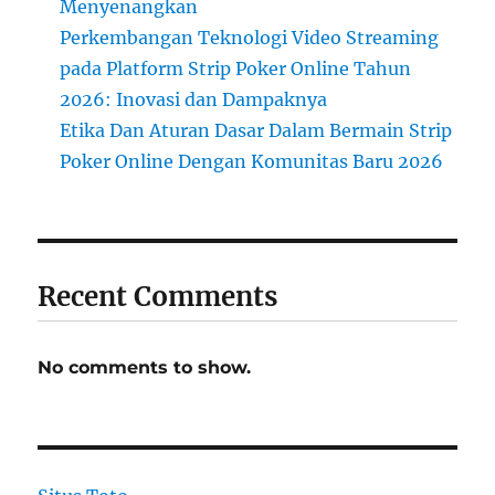
Menyenangkan
Perkembangan Teknologi Video Streaming
pada Platform Strip Poker Online Tahun
2026: Inovasi dan Dampaknya
Etika Dan Aturan Dasar Dalam Bermain Strip
Poker Online Dengan Komunitas Baru 2026
Recent Comments
No comments to show.