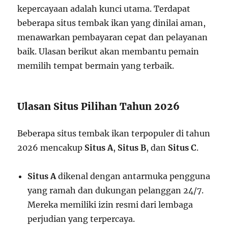
kepercayaan adalah kunci utama. Terdapat
beberapa situs tembak ikan yang dinilai aman,
menawarkan pembayaran cepat dan pelayanan
baik. Ulasan berikut akan membantu pemain
memilih tempat bermain yang terbaik.
Ulasan Situs Pilihan Tahun 2026
Beberapa situs tembak ikan terpopuler di tahun
2026 mencakup
Situs A
,
Situs B
, dan
Situs C
.
Situs A
dikenal dengan antarmuka pengguna
yang ramah dan dukungan pelanggan 24/7.
Mereka memiliki izin resmi dari lembaga
perjudian yang terpercaya.