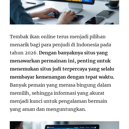
Tembak ikan online terus menjadi pilihan
menarik bagi para penjudi di Indonesia pada
tahun 2026.
Dengan banyaknya situs yang
menawarkan permainan ini, penting untuk
menemukan situs judi terpercaya yang selalu
membayar kemenangan dengan tepat waktu.
Banyak pemain yang merasa bingung dalam
memilih, sehingga informasi yang akurat
menjadi kunci untuk pengalaman bermain
yang aman dan menguntungkan.