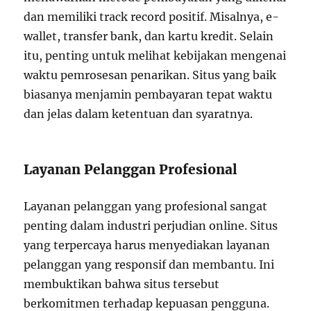
dan memiliki track record positif. Misalnya, e-
wallet, transfer bank, dan kartu kredit. Selain
itu, penting untuk melihat kebijakan mengenai
waktu pemrosesan penarikan. Situs yang baik
biasanya menjamin pembayaran tepat waktu
dan jelas dalam ketentuan dan syaratnya.
Layanan Pelanggan Profesional
Layanan pelanggan yang profesional sangat
penting dalam industri perjudian online. Situs
yang terpercaya harus menyediakan layanan
pelanggan yang responsif dan membantu. Ini
membuktikan bahwa situs tersebut
berkomitmen terhadap kepuasan pengguna.