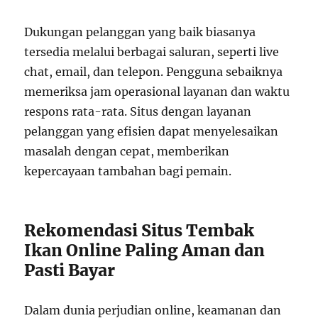
Dukungan pelanggan yang baik biasanya
tersedia melalui berbagai saluran, seperti live
chat, email, dan telepon. Pengguna sebaiknya
memeriksa jam operasional layanan dan waktu
respons rata-rata. Situs dengan layanan
pelanggan yang efisien dapat menyelesaikan
masalah dengan cepat, memberikan
kepercayaan tambahan bagi pemain.
Rekomendasi Situs Tembak
Ikan Online Paling Aman dan
Pasti Bayar
Dalam dunia perjudian online, keamanan dan