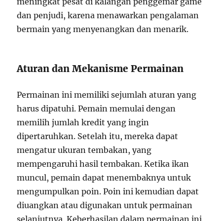
meningkat pesat di kalangan penggemar game
dan penjudi, karena menawarkan pengalaman
bermain yang menyenangkan dan menarik.
Aturan dan Mekanisme Permainan
Permainan ini memiliki sejumlah aturan yang
harus dipatuhi. Pemain memulai dengan
memilih jumlah kredit yang ingin
dipertaruhkan. Setelah itu, mereka dapat
mengatur ukuran tembakan, yang
mempengaruhi hasil tembakan. Ketika ikan
muncul, pemain dapat menembaknya untuk
mengumpulkan poin. Poin ini kemudian dapat
diuangkan atau digunakan untuk permainan
selanjutnya. Keberhasilan dalam permainan ini