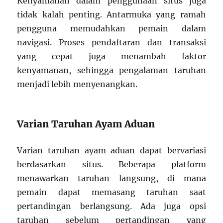
Kenyamanan dalam penggunaan situs juga
tidak kalah penting. Antarmuka yang ramah
pengguna memudahkan pemain dalam
navigasi. Proses pendaftaran dan transaksi
yang cepat juga menambah faktor
kenyamanan, sehingga pengalaman taruhan
menjadi lebih menyenangkan.
Varian Taruhan Ayam Aduan
Varian taruhan ayam aduan dapat bervariasi
berdasarkan situs. Beberapa platform
menawarkan taruhan langsung, di mana
pemain dapat memasang taruhan saat
pertandingan berlangsung. Ada juga opsi
taruhan sebelum pertandingan yang