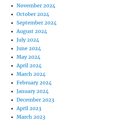
November 2024
October 2024
September 2024
August 2024
July 2024
June 2024
May 2024
April 2024
March 2024
February 2024
January 2024
December 2023
April 2023
March 2023