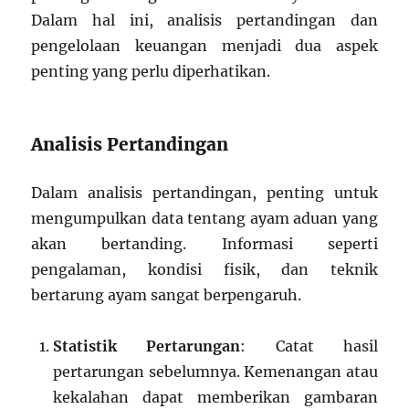
Dalam hal ini, analisis pertandingan dan
pengelolaan keuangan menjadi dua aspek
penting yang perlu diperhatikan.
Analisis Pertandingan
Dalam analisis pertandingan, penting untuk
mengumpulkan data tentang ayam aduan yang
akan bertanding. Informasi seperti
pengalaman, kondisi fisik, dan teknik
bertarung ayam sangat berpengaruh.
Statistik Pertarungan
: Catat hasil
pertarungan sebelumnya. Kemenangan atau
kekalahan dapat memberikan gambaran