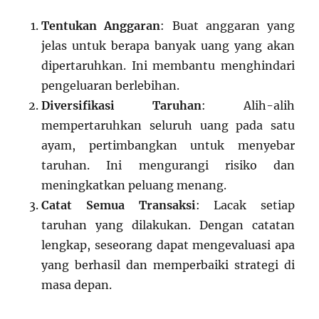
Tentukan Anggaran
: Buat anggaran yang
jelas untuk berapa banyak uang yang akan
dipertaruhkan. Ini membantu menghindari
pengeluaran berlebihan.
Diversifikasi Taruhan
: Alih-alih
mempertaruhkan seluruh uang pada satu
ayam, pertimbangkan untuk menyebar
taruhan. Ini mengurangi risiko dan
meningkatkan peluang menang.
Catat Semua Transaksi
: Lacak setiap
taruhan yang dilakukan. Dengan catatan
lengkap, seseorang dapat mengevaluasi apa
yang berhasil dan memperbaiki strategi di
masa depan.