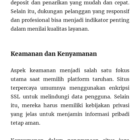
deposit dan penarikan yang mudah dan cepat.
Selain itu, dukungan pelanggan yang responsif
dan profesional bisa menjadi indikator penting
dalam menilai kualitas layanan.
Keamanan dan Kenyamanan
Aspek keamanan menjadi salah satu fokus
utama saat memilih platform taruhan. Situs
terpercaya umumnya menggunakan enkripsi
SSL untuk melindungi data pengguna. Selain
itu, mereka harus memiliki kebijakan privasi
yang jelas untuk menjamin informasi pribadi
tetap aman.