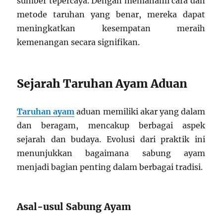
sumber tepercaya. Dengan memahami cara dan
metode taruhan yang benar, mereka dapat
meningkatkan kesempatan meraih
kemenangan secara signifikan.
Sejarah Taruhan Ayam Aduan
Taruhan ayam
aduan memiliki akar yang dalam
dan beragam, mencakup berbagai aspek
sejarah dan budaya. Evolusi dari praktik ini
menunjukkan bagaimana sabung ayam
menjadi bagian penting dalam berbagai tradisi.
Asal-usul Sabung Ayam