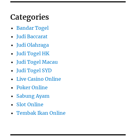
Categories
Bandar Togel
Judi Baccarat
Judi Olahraga
Judi Togel HK
Judi Togel Macau
Judi Togel SYD
Live Casino Online
Poker Online
Sabung Ayam
Slot Online
Tembak Ikan Online