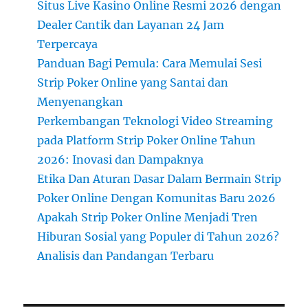
Situs Live Kasino Online Resmi 2026 dengan
Dealer Cantik dan Layanan 24 Jam
Terpercaya
Panduan Bagi Pemula: Cara Memulai Sesi
Strip Poker Online yang Santai dan
Menyenangkan
Perkembangan Teknologi Video Streaming
pada Platform Strip Poker Online Tahun
2026: Inovasi dan Dampaknya
Etika Dan Aturan Dasar Dalam Bermain Strip
Poker Online Dengan Komunitas Baru 2026
Apakah Strip Poker Online Menjadi Tren
Hiburan Sosial yang Populer di Tahun 2026?
Analisis dan Pandangan Terbaru