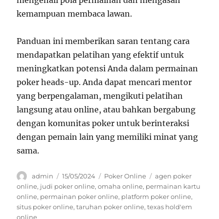
kemampuan membaca lawan.
Panduan ini memberikan saran tentang cara
mendapatkan pelatihan yang efektif untuk
meningkatkan potensi Anda dalam permainan
poker heads-up. Anda dapat mencari mentor
yang berpengalaman, mengikuti pelatihan
langsung atau online, atau bahkan bergabung
dengan komunitas poker untuk berinteraksi
dengan pemain lain yang memiliki minat yang
sama.
Author
Posted
Categories
Tags
admin
15/05/2024
Poker Online
agen poker
on
online
,
judi poker online
,
omaha online
,
permainan kartu
online
,
permainan poker online
,
platform poker online
,
situs poker online
,
taruhan poker online
,
texas hold'em
online