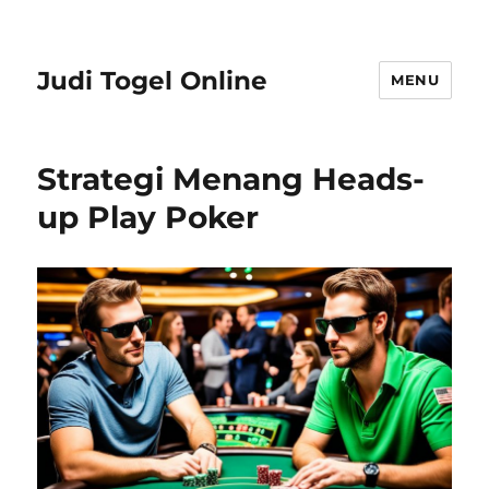
Judi Togel Online
MENU
Strategi Menang Heads-
up Play Poker