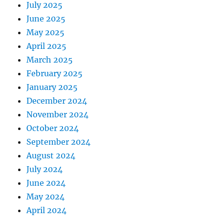
July 2025
June 2025
May 2025
April 2025
March 2025
February 2025
January 2025
December 2024
November 2024
October 2024
September 2024
August 2024
July 2024
June 2024
May 2024
April 2024