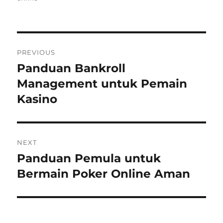
Post
PREVIOUS
navigation
Panduan Bankroll
Previous
post:
Management untuk Pemain
Kasino
NEXT
Panduan Pemula untuk
Next
post:
Bermain Poker Online Aman