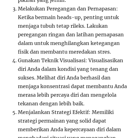
Melakukan Peregangan dan Pernapasan:
Ketika bermain heads-up, penting untuk
menjaga tubuh tetap rileks. Lakukan
peregangan ringan dan latihan pernapasan
dalam untuk menghilangkan ketegangan
fisik dan membantu meredakan stres.
Gunakan Teknik Visualisasi: Visualisasikan
diri Anda dalam kondisi yang tenang dan
sukses. Melihat diri Anda berhasil dan
menjaga konsentrasi dapat membantu Anda
merasa lebih percaya diri dan mengelola
tekanan dengan lebih baik.
Menjalankan Strategi Efektif: Memiliki
strategi permainan yang solid dapat
memberikan Anda kepercayaan diri dalam
menghadapi situasi yang menegangkan.