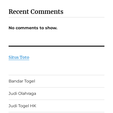
Recent Comments
No comments to show.
Situs Toto
Bandar Togel
Judi Olahraga
Judi Togel HK