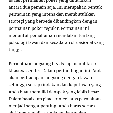
antara dua pemain saja. Ini merupakan bentuk
permainan yang intens dan membutuhkan
strategi yang berbeda dibandingkan dengan
permainan poker reguler. Permainan ini
menuntut pemahaman mendalam tentang
psikologi lawan dan kesadaran situasional yang
tinggi.
Permainan langsung
heads-up memiliki ciri
khasnya sendiri. Dalam pertandingan ini, Anda
akan berhadapan langsung dengan lawan,
sehingga setiap tindakan dan keputusan yang
Anda buat memiliki dampak yang lebih besar.
Dalam
heads-up play
, kontrol atas permainan
menjadi sangat penting. Anda harus secara
aktif menganalisis tindakan lawan dan