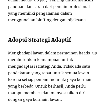
panduan dan saran dari pemain profesional
yang memiliki pengalaman dalam
menggunakan bluffing dengan bijaksana.
Adopsi Strategi Adaptif
Menghadapi lawan dalam permainan heads-up
membutuhkan kemampuan untuk
mengadaptasi strategi Anda. Tidak ada satu
pendekatan yang tepat untuk semua lawan,
karena setiap pemain memiliki gaya bermain
yang berbeda. Untuk berhasil, Anda perlu
mampu membaca dan menyesuaikan diri
dengan gaya bermain lawan.