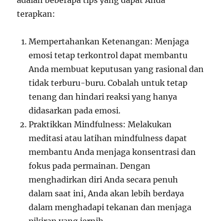
terapkan:
Mempertahankan Ketenangan: Menjaga
emosi tetap terkontrol dapat membantu
Anda membuat keputusan yang rasional dan
tidak terburu-buru. Cobalah untuk tetap
tenang dan hindari reaksi yang hanya
didasarkan pada emosi.
Praktikkan Mindfulness: Melakukan
meditasi atau latihan mindfulness dapat
membantu Anda menjaga konsentrasi dan
fokus pada permainan. Dengan
menghadirkan diri Anda secara penuh
dalam saat ini, Anda akan lebih berdaya
dalam menghadapi tekanan dan menjaga
pikiran yang jernih.