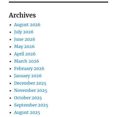
Archives
August 2026
July 2026
June 2026
May 2026
April 2026
March 2026
February 2026
January 2026
December 2025
November 2025
October 2025
September 2025
August 2025