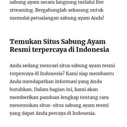
sabung ayam secara langsung melalui live
streaming. Bergabunglah sekarang untuk
memulai petualangan sabung ayam Anda!
Temukan Situs Sabung Ayam
Resmi terpercaya di Indonesia
Anda sedang mencari situs sabung ayam resmi
terpercaya di Indonesia? Kami siap membantu
Anda mendapatkan informasi yang Anda
butuhkan. Dalam bagian ini, kami akan
memberikan panduan lengkap tentang cara
menemukan situs-situs sabung ayam resmi
yang dapat Anda percaya di Indonesia.