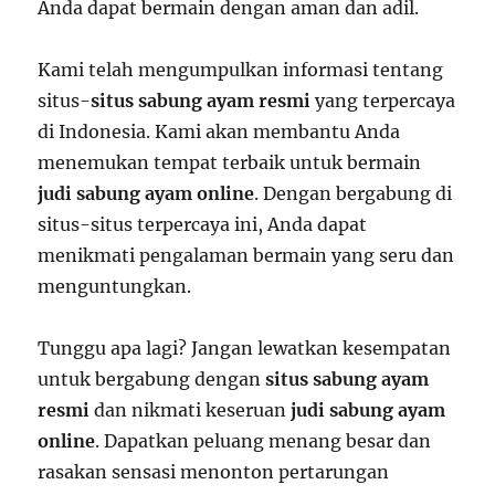
Anda dapat bermain dengan aman dan adil.
Kami telah mengumpulkan informasi tentang
situs-
situs sabung ayam resmi
yang terpercaya
di Indonesia. Kami akan membantu Anda
menemukan tempat terbaik untuk bermain
judi sabung ayam online
. Dengan bergabung di
situs-situs terpercaya ini, Anda dapat
menikmati pengalaman bermain yang seru dan
menguntungkan.
Tunggu apa lagi? Jangan lewatkan kesempatan
untuk bergabung dengan
situs sabung ayam
resmi
dan nikmati keseruan
judi sabung ayam
online
. Dapatkan peluang menang besar dan
rasakan sensasi menonton pertarungan