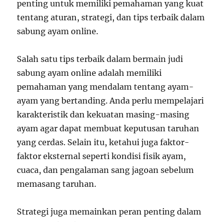
penting untuk memiliki pemahaman yang kuat
tentang aturan, strategi, dan tips terbaik dalam
sabung ayam online.
Salah satu tips terbaik dalam bermain judi
sabung ayam online adalah memiliki
pemahaman yang mendalam tentang ayam-
ayam yang bertanding. Anda perlu mempelajari
karakteristik dan kekuatan masing-masing
ayam agar dapat membuat keputusan taruhan
yang cerdas. Selain itu, ketahui juga faktor-
faktor eksternal seperti kondisi fisik ayam,
cuaca, dan pengalaman sang jagoan sebelum
memasang taruhan.
Strategi juga memainkan peran penting dalam