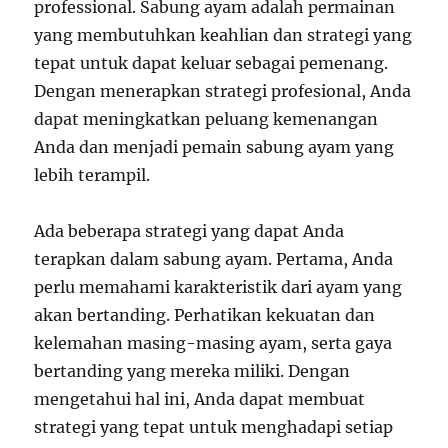
professional. Sabung ayam adalah permainan
yang membutuhkan keahlian dan strategi yang
tepat untuk dapat keluar sebagai pemenang.
Dengan menerapkan strategi profesional, Anda
dapat meningkatkan peluang kemenangan
Anda dan menjadi pemain sabung ayam yang
lebih terampil.
Ada beberapa strategi yang dapat Anda
terapkan dalam sabung ayam. Pertama, Anda
perlu memahami karakteristik dari ayam yang
akan bertanding. Perhatikan kekuatan dan
kelemahan masing-masing ayam, serta gaya
bertanding yang mereka miliki. Dengan
mengetahui hal ini, Anda dapat membuat
strategi yang tepat untuk menghadapi setiap