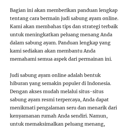
Bagian ini akan memberikan panduan lengkap
tentang cara bermain judi sabung ayam online.
Kami akan membahas tips dan strategi terbaik
untuk meningkatkan peluang menang Anda
dalam sabung ayam. Panduan lengkap yang
kami sediakan akan membantu Anda
memahami semua aspek dari permainan ini.
Judi sabung ayam online adalah bentuk
hiburan yang semakin populer di Indonesia.
Dengan akses mudah melalui situs-situs
sabung ayam resmi terpercaya, Anda dapat
menikmati pengalaman seru dan menarik dari
kenyamanan rumah Anda sendiri. Namun,
untuk memaksimalkan peluang menang,