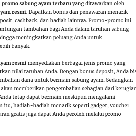
n
promo sabung ayam terbaru
yang ditawarkan oleh
ayam resmi
. Dapatkan bonus dan penawaran menarik
eposit, cashback, dan hadiah lainnya. Promo-promo ini
ntungan tambahan bagi Anda dalam taruhan sabung
ehingga meningkatkan peluang Anda untuk
bih banyak.
ayam resmi
menyediakan berbagai jenis promo yang
kan nilai taruhan Anda. Dengan bonus deposit, Anda bi
mbahan dana untuk bermain sabung ayam. Sedangkan
 akan memberikan pengembalian sebagian dari kerugia
 Anda tetap dapat bermain meskipun mengalami
n itu, hadiah-hadiah menarik seperti gadget, voucher
buran gratis juga dapat Anda peroleh melalui promo-