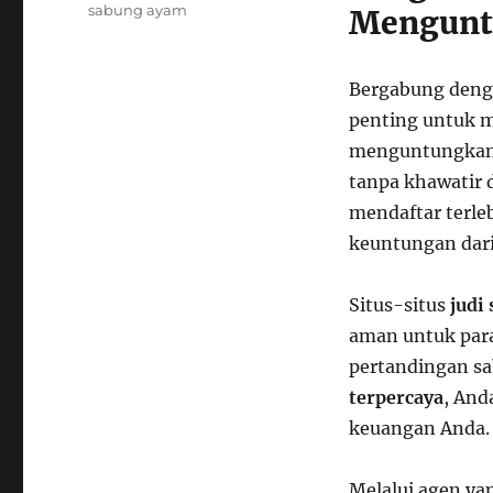
sabung ayam
Mengunt
Bergabung den
penting untuk 
menguntungkan
tanpa khawatir d
mendaftar terle
keuntungan dar
Situs-situs
judi
aman untuk par
pertandingan s
terpercaya
, And
keuangan Anda.
Melalui agen ya