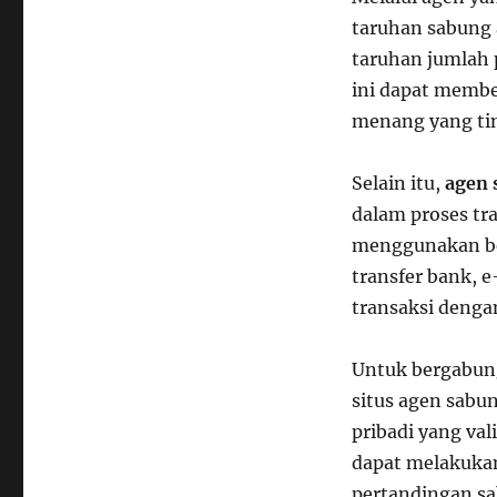
taruhan sabung 
taruhan jumlah 
ini dapat memb
menang yang tin
Selain itu,
agen 
dalam proses tr
menggunakan be
transfer bank, 
transaksi denga
Untuk bergabun
situs agen sabun
pribadi yang val
dapat melakuka
pertandingan sa