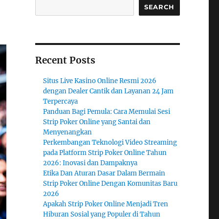
SEARCH
Recent Posts
Situs Live Kasino Online Resmi 2026
dengan Dealer Cantik dan Layanan 24 Jam
Terpercaya
Panduan Bagi Pemula: Cara Memulai Sesi
Strip Poker Online yang Santai dan
Menyenangkan
Perkembangan Teknologi Video Streaming
pada Platform Strip Poker Online Tahun
2026: Inovasi dan Dampaknya
Etika Dan Aturan Dasar Dalam Bermain
Strip Poker Online Dengan Komunitas Baru
2026
Apakah Strip Poker Online Menjadi Tren
Hiburan Sosial yang Populer di Tahun