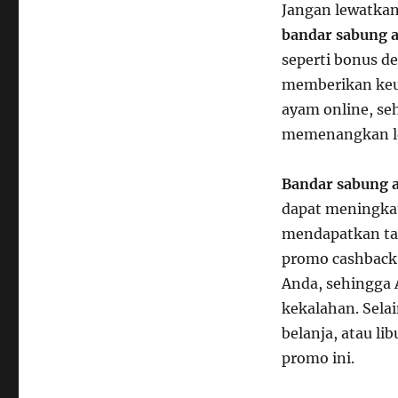
Jangan lewatka
bandar sabung 
seperti bonus d
memberikan keu
ayam online, s
memenangkan le
Bandar sabung 
dapat meningkat
mendapatkan ta
promo cashback
Anda, sehingga
kekalahan. Selai
belanja, atau li
promo ini.