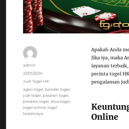
Apakah Anda m
Jika iya, maka 
Author
admin
layanan terbaik
Posted
22/01/2024
pecinta togel H
on
Categories
Judi Togel HK
pengalaman judi
Tags
agen togel
,
bandar togel
,
judi togel
,
pasaran togel
,
prediksi togel
,
situs togel
,
Keuntung
togel online
,
togel
terpercaya
Online