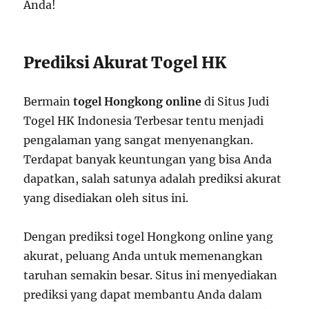
Anda!
Prediksi Akurat Togel HK
Bermain
togel Hongkong online
di Situs Judi
Togel HK Indonesia Terbesar tentu menjadi
pengalaman yang sangat menyenangkan.
Terdapat banyak keuntungan yang bisa Anda
dapatkan, salah satunya adalah prediksi akurat
yang disediakan oleh situs ini.
Dengan prediksi togel Hongkong online yang
akurat, peluang Anda untuk memenangkan
taruhan semakin besar. Situs ini menyediakan
prediksi yang dapat membantu Anda dalam