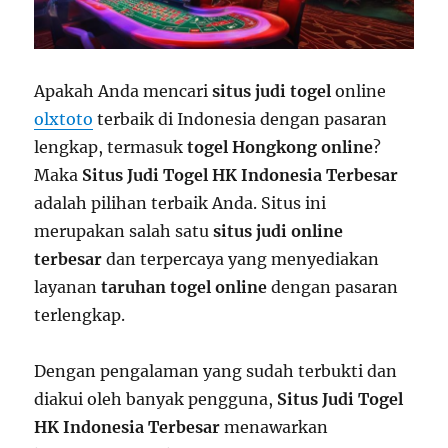
Apakah Anda mencari
situs judi togel
online
olxtoto
terbaik di Indonesia dengan pasaran
lengkap, termasuk
togel Hongkong online
?
Maka
Situs Judi Togel HK Indonesia Terbesar
adalah pilihan terbaik Anda. Situs ini
merupakan salah satu
situs judi online
terbesar
dan terpercaya yang menyediakan
layanan
taruhan togel online
dengan pasaran
terlengkap.
Dengan pengalaman yang sudah terbukti dan
diakui oleh banyak pengguna,
Situs Judi Togel
HK Indonesia Terbesar
menawarkan