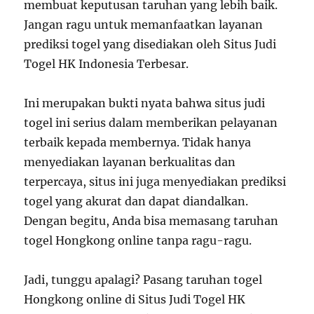
membuat keputusan taruhan yang lebih baik.
Jangan ragu untuk memanfaatkan layanan
prediksi togel yang disediakan oleh Situs Judi
Togel HK Indonesia Terbesar.
Ini merupakan bukti nyata bahwa situs judi
togel ini serius dalam memberikan pelayanan
terbaik kepada membernya. Tidak hanya
menyediakan layanan berkualitas dan
terpercaya, situs ini juga menyediakan prediksi
togel yang akurat dan dapat diandalkan.
Dengan begitu, Anda bisa memasang taruhan
togel Hongkong online tanpa ragu-ragu.
Jadi, tunggu apalagi? Pasang taruhan togel
Hongkong online di Situs Judi Togel HK