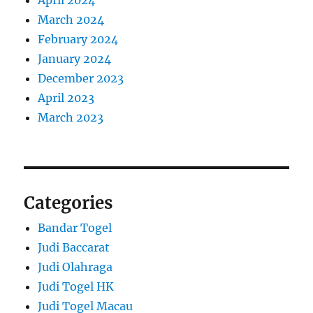
March 2024
February 2024
January 2024
December 2023
April 2023
March 2023
Categories
Bandar Togel
Judi Baccarat
Judi Olahraga
Judi Togel HK
Judi Togel Macau