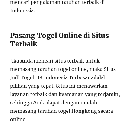
mencari pengalaman taruhan terbaik di
Indonesia.
Pasang Togel Online di Situs
Terbaik
Jika Anda mencari situs terbaik untuk
memasang taruhan togel online, maka Situs
Judi Togel HK Indonesia Terbesar adalah
pilihan yang tepat. Situs ini menawarkan
layanan terbaik dan keamanan yang terjamin,
sehingga Anda dapat dengan mudah
memasang taruhan togel Hongkong secara
online.