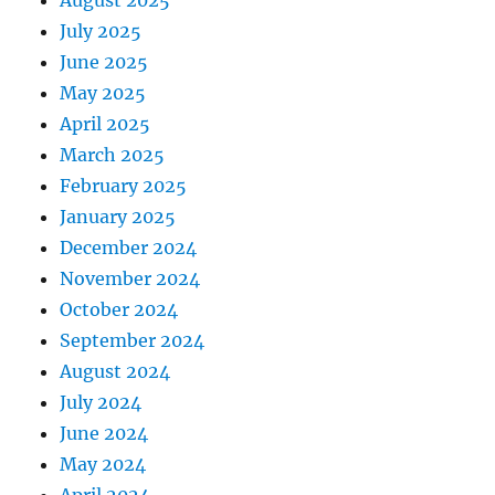
July 2025
June 2025
May 2025
April 2025
March 2025
February 2025
January 2025
December 2024
November 2024
October 2024
September 2024
August 2024
July 2024
June 2024
May 2024
April 2024