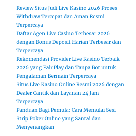
Review Situs Judi Live Kasino 2026 Proses
Withdraw Tercepat dan Aman Resmi
Terpercaya
Daftar Agen Live Casino Terbesar 2026
dengan Bonus Deposit Harian Terbesar dan
Terpercaya
Rekomendasi Provider Live Kasino Terbaik
2026 yang Fair Play dan Tanpa Bot untuk
Pengalaman Bermain Terpercaya
Situs Live Kasino Online Resmi 2026 dengan
Dealer Cantik dan Layanan 24 Jam
Terpercaya
Panduan Bagi Pemula: Cara Memulai Sesi
Strip Poker Online yang Santai dan
Menyenangkan