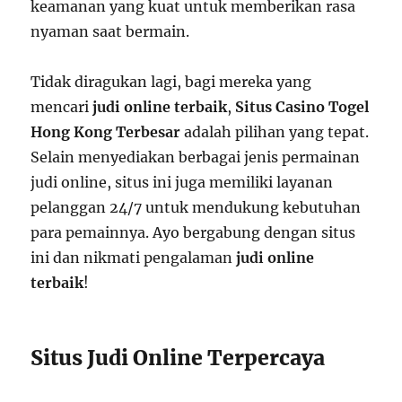
keamanan yang kuat untuk memberikan rasa
nyaman saat bermain.
Tidak diragukan lagi, bagi mereka yang
mencari
judi online terbaik
,
Situs Casino Togel
Hong Kong Terbesar
adalah pilihan yang tepat.
Selain menyediakan berbagai jenis permainan
judi online, situs ini juga memiliki layanan
pelanggan 24/7 untuk mendukung kebutuhan
para pemainnya. Ayo bergabung dengan situs
ini dan nikmati pengalaman
judi online
terbaik
!
Situs Judi Online Terpercaya