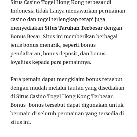
Situs Casino Togel Hong Kong terbesar di
Indonesia tidak hanya menawarkan permainan
casino dan togel terlengkap tetapi juga
menyediakan
Situs Taruhan Terbesar
dengan
Bonus Besar. Situs ini memberikan berbagai
jenis bonus menarik, seperti bonus
pendaftaran, bonus deposit, dan bonus
loyalitas kepada para pemainnya.
Para pemain dapat mengklaim bonus tersebut
dengan mudah melalui tautan yang disediakan
di Situs Casino Togel Hong Kong Terbesar.
Bonus-bonus tersebut dapat digunakan untuk
bermain di seluruh permainan yang tersedia di
situs ini.