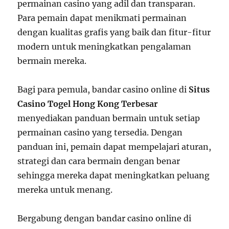
permainan casino yang adil dan transparan.
Para pemain dapat menikmati permainan
dengan kualitas grafis yang baik dan fitur-fitur
modern untuk meningkatkan pengalaman
bermain mereka.
Bagi para pemula, bandar casino online di
Situs
Casino Togel Hong Kong Terbesar
menyediakan panduan bermain untuk setiap
permainan casino yang tersedia. Dengan
panduan ini, pemain dapat mempelajari aturan,
strategi dan cara bermain dengan benar
sehingga mereka dapat meningkatkan peluang
mereka untuk menang.
Bergabung dengan bandar casino online di