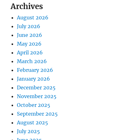
Archives
August 2026
July 2026
June 2026
May 2026
April 2026
March 2026
February 2026
January 2026
December 2025
November 2025
October 2025
September 2025
August 2025
July 2025
June 2025