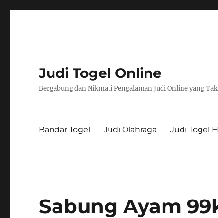
Judi Togel Online
Bergabung dan Nikmati Pengalaman Judi Online yang Tak
Bandar Togel
Judi Olahraga
Judi Togel 
Sabung Ayam 99k 