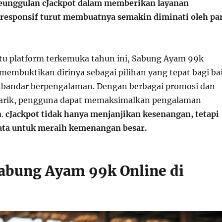
eunggulan cJackpot dalam memberikan layanan
responsif turut membuatnya semakin diminati oleh pa
atu platform terkemuka tahun ini, Sabung Ayam 99k
 membuktikan dirinya sebagai pilihan yang tepat bagi ba
bandar berpengalaman. Dengan berbagai promosi dan
rik, pengguna dapat memaksimalkan pengalaman
a.
cJackpot tidak hanya menjanjikan kesenangan, tetapi
ata untuk meraih kemenangan besar.
Sabung Ayam 99k Online di