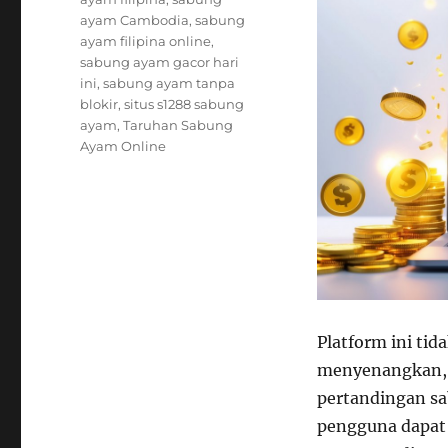
ayam Cambodia
,
sabung
ayam filipina online
,
sabung ayam gacor hari
ini
,
sabung ayam tanpa
blokir
,
situs s1288 sabung
ayam
,
Taruhan Sabung
Ayam Online
Platform ini ti
menyenangkan, t
pertandingan s
pengguna dapat 