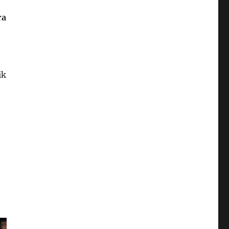
ra
ik