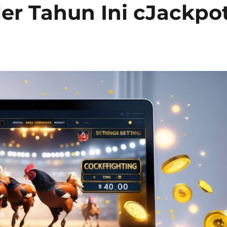
er Tahun Ini cJackpo