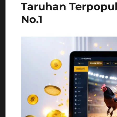
Taruhan Terpopul
No.1