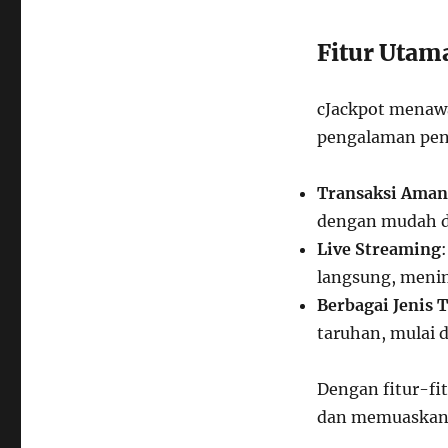
Fitur Utam
cJackpot menaw
pengalaman peng
Transaksi Aman
dengan mudah 
Live Streaming
langsung, menin
Berbagai Jenis 
taruhan, mulai 
Dengan fitur-fi
dan memuaskan 