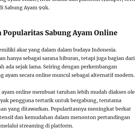
di Sabung Ayam 99k.
n Popularitas Sabung Ayam Online
iliki akar yang dalam dalam budaya Indonesia.
kan hanya sebagai sarana hiburan, tetapi juga bagian dari
dah ada sejak lama. Seiring dengan perkembangan
ng ayam secara online muncul sebagai alternatif modern.
 ayam online membuat taruhan lebih mudah diakses ol
yak pengguna tertarik untuk bergabung, terutama
n yang ditawarkan. Popularitasnya meningkat berkat
ntensif dan kemudahan dalam menonton pertandingan
melalui streaming di platform.