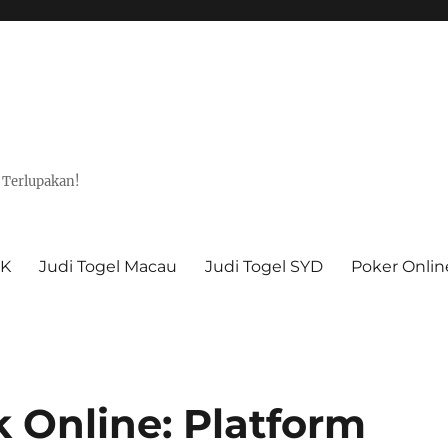
 Terlupakan!
HK
Judi Togel Macau
Judi Togel SYD
Poker Onlin
Online: Platform