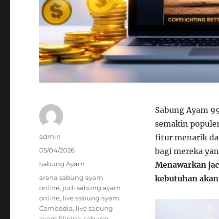
Sabung Ayam 99
semakin popule
Author
admin
fitur menarik d
Posted
05/04/2026
bagi mereka ya
on
Categories
Sabung Ayam
Menawarkan jac
Tags
arena sabung ayam
kebutuhan akan
online
,
judi sabung ayam
online
,
live sabung ayam
Cambodia
,
live sabung
ayam filipina
,
sabung