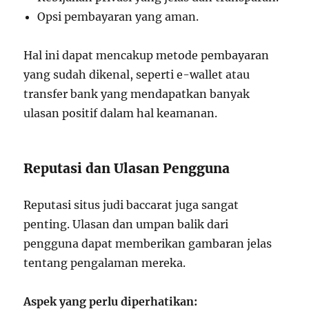
Opsi pembayaran yang aman.
Hal ini dapat mencakup metode pembayaran
yang sudah dikenal, seperti e-wallet atau
transfer bank yang mendapatkan banyak
ulasan positif dalam hal keamanan.
Reputasi dan Ulasan Pengguna
Reputasi situs judi baccarat juga sangat
penting. Ulasan dan umpan balik dari
pengguna dapat memberikan gambaran jelas
tentang pengalaman mereka.
Aspek yang perlu diperhatikan: