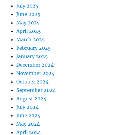
July 2025
June 2025
May 2025
April 2025
March 2025
February 2025
January 2025
December 2024
November 2024
October 2024
September 2024
August 2024
July 2024
June 2024
May 2024
April 2024