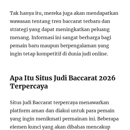
Tak hanya itu, mereka juga akan mendapatkan
wawasan tentang tren baccarat terbaru dan
strategi yang dapat meningkatkan peluang
menang. Informasi ini sangat berharga bagi
pemain baru maupun berpengalaman yang
ingin tetap kompetitif di dunia judi online.
Apa Itu Situs Judi Baccarat 2026
Terpercaya
Situs judi Baccarat terpercaya menawarkan
platform aman dan diakui untuk para pemain
yang ingin menikmati permainan ini. Beberapa
elemen kunci yang akan dibahas mencakup