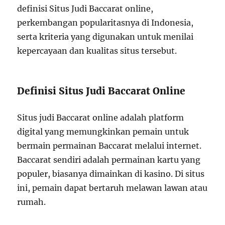
definisi Situs Judi Baccarat online,
perkembangan popularitasnya di Indonesia,
serta kriteria yang digunakan untuk menilai
kepercayaan dan kualitas situs tersebut.
Definisi Situs Judi Baccarat Online
Situs judi Baccarat online adalah platform
digital yang memungkinkan pemain untuk
bermain permainan Baccarat melalui internet.
Baccarat sendiri adalah permainan kartu yang
populer, biasanya dimainkan di kasino. Di situs
ini, pemain dapat bertaruh melawan lawan atau
rumah.