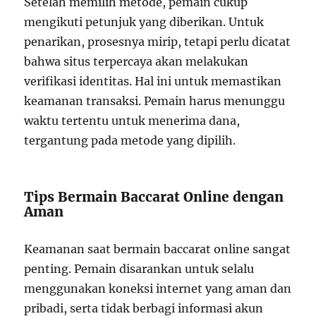
Setelah memilih metode, pemain cukup
mengikuti petunjuk yang diberikan. Untuk
penarikan, prosesnya mirip, tetapi perlu dicatat
bahwa situs terpercaya akan melakukan
verifikasi identitas. Hal ini untuk memastikan
keamanan transaksi. Pemain harus menunggu
waktu tertentu untuk menerima dana,
tergantung pada metode yang dipilih.
Tips Bermain Baccarat Online dengan
Aman
Keamanan saat bermain baccarat online sangat
penting. Pemain disarankan untuk selalu
menggunakan koneksi internet yang aman dan
pribadi, serta tidak berbagi informasi akun