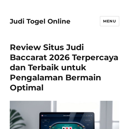
Judi Togel Online
MENU
Review Situs Judi
Baccarat 2026 Terpercaya
dan Terbaik untuk
Pengalaman Bermain
Optimal