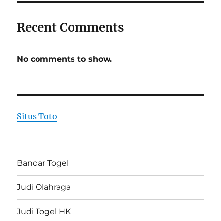
Recent Comments
No comments to show.
Situs Toto
Bandar Togel
Judi Olahraga
Judi Togel HK