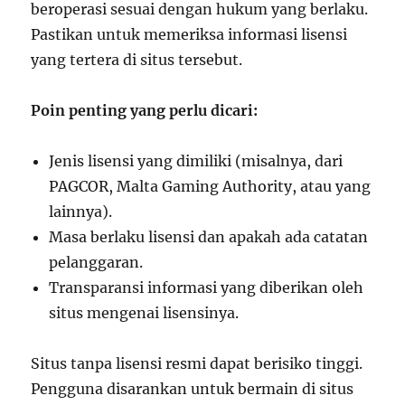
beroperasi sesuai dengan hukum yang berlaku.
Pastikan untuk memeriksa informasi lisensi
yang tertera di situs tersebut.
Poin penting yang perlu dicari:
Jenis lisensi yang dimiliki (misalnya, dari
PAGCOR, Malta Gaming Authority, atau yang
lainnya).
Masa berlaku lisensi dan apakah ada catatan
pelanggaran.
Transparansi informasi yang diberikan oleh
situs mengenai lisensinya.
Situs tanpa lisensi resmi dapat berisiko tinggi.
Pengguna disarankan untuk bermain di situs