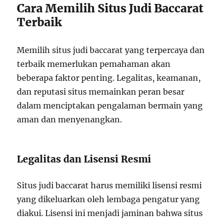
Cara Memilih Situs Judi Baccarat
Terbaik
Memilih situs judi baccarat yang terpercaya dan
terbaik memerlukan pemahaman akan
beberapa faktor penting. Legalitas, keamanan,
dan reputasi situs memainkan peran besar
dalam menciptakan pengalaman bermain yang
aman dan menyenangkan.
Legalitas dan Lisensi Resmi
Situs judi baccarat harus memiliki lisensi resmi
yang dikeluarkan oleh lembaga pengatur yang
diakui. Lisensi ini menjadi jaminan bahwa situs