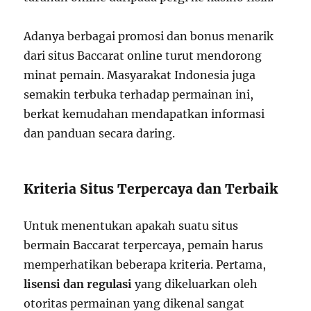
Adanya berbagai promosi dan bonus menarik
dari situs Baccarat online turut mendorong
minat pemain. Masyarakat Indonesia juga
semakin terbuka terhadap permainan ini,
berkat kemudahan mendapatkan informasi
dan panduan secara daring.
Kriteria Situs Terpercaya dan Terbaik
Untuk menentukan apakah suatu situs
bermain Baccarat terpercaya, pemain harus
memperhatikan beberapa kriteria. Pertama,
lisensi dan regulasi
yang dikeluarkan oleh
otoritas permainan yang dikenal sangat