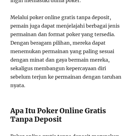
ingin memasuki dunia poker.
Melalui poker online gratis tanpa deposit,
pemain juga dapat menjelajahi berbagai jenis
permainan dan format poker yang tersedia.
Dengan beragam pilihan, mereka dapat
menemukan permainan yang paling sesuai
dengan minat dan gaya bermain mereka,
sekaligus membangun kepercayaan diri
sebelum terjun ke permainan dengan taruhan
nyata.
Apa Itu Poker Online Gratis
Tanpa Deposit