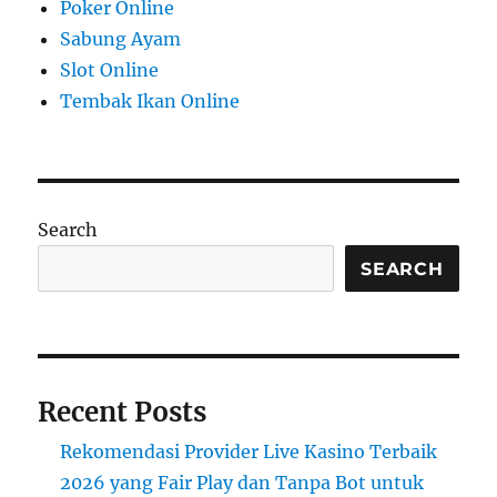
Poker Online
Sabung Ayam
Slot Online
Tembak Ikan Online
Search
SEARCH
Recent Posts
Rekomendasi Provider Live Kasino Terbaik
2026 yang Fair Play dan Tanpa Bot untuk