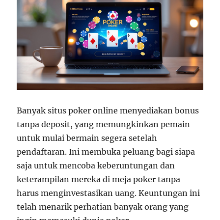
Banyak situs poker online menyediakan bonus
tanpa deposit, yang memungkinkan pemain
untuk mulai bermain segera setelah
pendaftaran. Ini membuka peluang bagi siapa
saja untuk mencoba keberuntungan dan
keterampilan mereka di meja poker tanpa
harus menginvestasikan uang. Keuntungan ini
telah menarik perhatian banyak orang yang