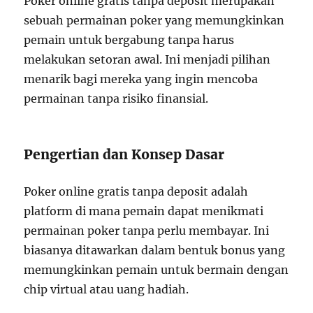
Poker online gratis tanpa deposit merupakan
sebuah permainan poker yang memungkinkan
pemain untuk bergabung tanpa harus
melakukan setoran awal. Ini menjadi pilihan
menarik bagi mereka yang ingin mencoba
permainan tanpa risiko finansial.
Pengertian dan Konsep Dasar
Poker online gratis tanpa deposit adalah
platform di mana pemain dapat menikmati
permainan poker tanpa perlu membayar. Ini
biasanya ditawarkan dalam bentuk bonus yang
memungkinkan pemain untuk bermain dengan
chip virtual atau uang hadiah.