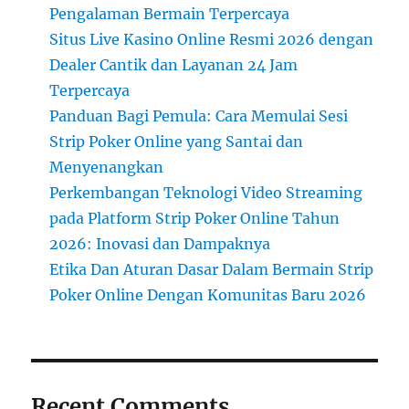
Pengalaman Bermain Terpercaya
Situs Live Kasino Online Resmi 2026 dengan
Dealer Cantik dan Layanan 24 Jam
Terpercaya
Panduan Bagi Pemula: Cara Memulai Sesi
Strip Poker Online yang Santai dan
Menyenangkan
Perkembangan Teknologi Video Streaming
pada Platform Strip Poker Online Tahun
2026: Inovasi dan Dampaknya
Etika Dan Aturan Dasar Dalam Bermain Strip
Poker Online Dengan Komunitas Baru 2026
Recent Comments