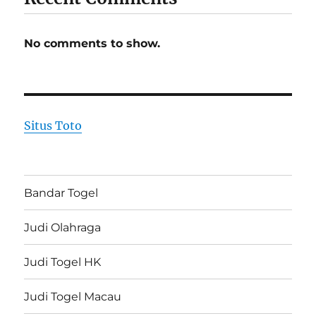
No comments to show.
Situs Toto
Bandar Togel
Judi Olahraga
Judi Togel HK
Judi Togel Macau