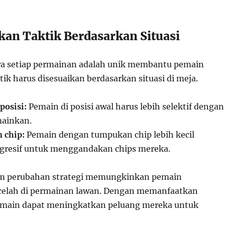
an Taktik Berdasarkan Situasi
a setiap permainan adalah unik membantu pemain
tik harus disesuaikan berdasarkan situasi di meja.
posisi:
Pemain di posisi awal harus lebih selektif dengan
mainkan.
 chip:
Pemain dengan tumpukan chip lebih kecil
gresif untuk menggandakan chips mereka.
lam perubahan strategi memungkinkan pemain
elah di permainan lawan. Dengan memanfaatkan
pemain dapat meningkatkan peluang mereka untuk