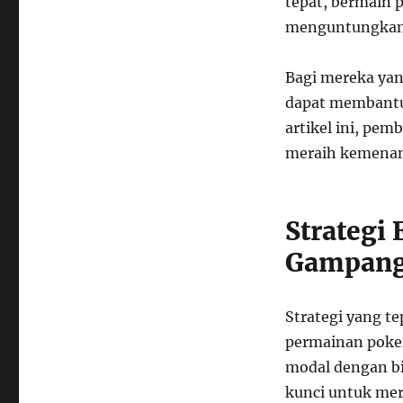
tepat, bermain 
menguntungkan
Bagi mereka yan
dapat membantu
artikel ini, pe
meraih kemenan
Strategi 
Gampang
Strategi yang 
permainan poke
modal dengan bi
kunci untuk mer