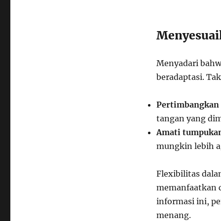
Menyesuaik
Menyadari bahw
beradaptasi. Tak
Pertimbangkan 
tangan yang di
Amati tumpukan
mungkin lebih a
Flexibilitas da
memanfaatkan c
informasi ini, 
menang.