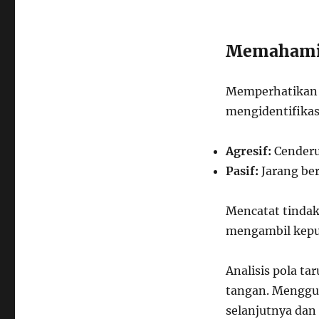
Memahami 
Memperhatikan 
mengidentifikasi
Agresif:
Cenderu
Pasif:
Jarang be
Mencatat tindak
mengambil keput
Analisis pola t
tangan. Menggun
selanjutnya dan