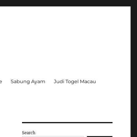
e
Sabung Ayam
Judi Togel Macau
Search