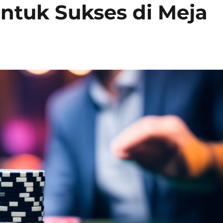
ntuk Sukses di Meja