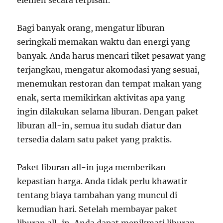
Bagi banyak orang, mengatur liburan
seringkali memakan waktu dan energi yang
banyak. Anda harus mencari tiket pesawat yang
terjangkau, mengatur akomodasi yang sesuai,
menemukan restoran dan tempat makan yang
enak, serta memikirkan aktivitas apa yang
ingin dilakukan selama liburan. Dengan paket
liburan all-in, semua itu sudah diatur dan
tersedia dalam satu paket yang praktis.
Paket liburan all-in juga memberikan
kepastian harga. Anda tidak perlu khawatir
tentang biaya tambahan yang muncul di
kemudian hari. Setelah membayar paket
liburan all-in, Anda dapat menikmati liburan