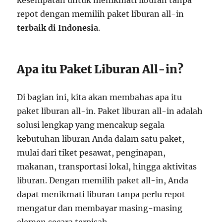
repot dengan memilih paket liburan all-in
terbaik di Indonesia
.
Apa itu Paket Liburan All-in?
Di bagian ini, kita akan membahas apa itu
paket liburan all-in. Paket liburan all-in adalah
solusi lengkap yang mencakup segala
kebutuhan liburan Anda dalam satu paket,
mulai dari tiket pesawat, penginapan,
makanan, transportasi lokal, hingga aktivitas
liburan. Dengan memilih paket all-in, Anda
dapat menikmati liburan tanpa perlu repot
mengatur dan membayar masing-masing
elemen secara terpisah.