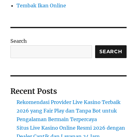
Tembak Ikan Online
Search
SEARCH
Recent Posts
Rekomendasi Provider Live Kasino Terbaik
2026 yang Fair Play dan Tanpa Bot untuk
Pengalaman Bermain Terpercaya
Situs Live Kasino Online Resmi 2026 dengan
Dealer Cantik dan Layanan 24 Jam