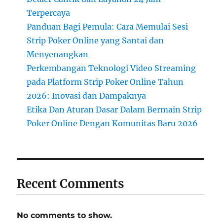
Terpercaya
Panduan Bagi Pemula: Cara Memulai Sesi
Strip Poker Online yang Santai dan
Menyenangkan
Perkembangan Teknologi Video Streaming
pada Platform Strip Poker Online Tahun
2026: Inovasi dan Dampaknya
Etika Dan Aturan Dasar Dalam Bermain Strip
Poker Online Dengan Komunitas Baru 2026
Recent Comments
No comments to show.