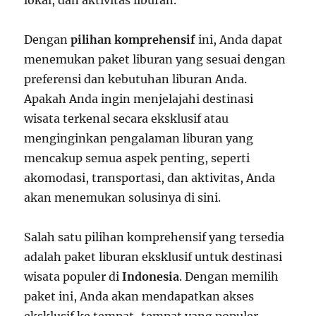
Dengan
pilihan komprehensif
ini, Anda dapat
menemukan paket liburan yang sesuai dengan
preferensi dan kebutuhan liburan Anda.
Apakah Anda ingin menjelajahi destinasi
wisata terkenal secara eksklusif atau
menginginkan pengalaman liburan yang
mencakup semua aspek penting, seperti
akomodasi, transportasi, dan aktivitas, Anda
akan menemukan solusinya di sini.
Salah satu pilihan komprehensif yang tersedia
adalah paket liburan eksklusif untuk destinasi
wisata populer di
Indonesia
. Dengan memilih
paket ini, Anda akan mendapatkan akses
eksklusif ke tempat-tempat yang populer,