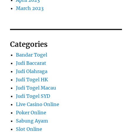
March 2023
Categories
Bandar Togel
Judi Baccarat
Judi Olahraga
Judi Togel HK
Judi Togel Macau
Judi Togel SYD
Live Casino Online
Poker Online
Sabung Ayam
Slot Online