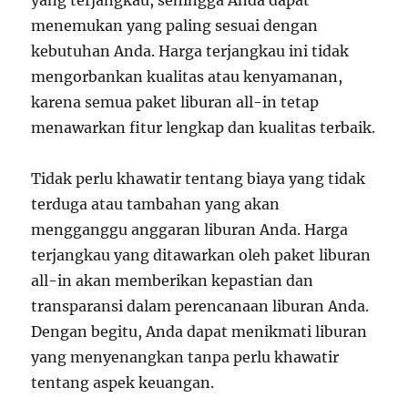
menemukan yang paling sesuai dengan
kebutuhan Anda. Harga terjangkau ini tidak
mengorbankan kualitas atau kenyamanan,
karena semua paket liburan all-in tetap
menawarkan fitur lengkap dan kualitas terbaik.
Tidak perlu khawatir tentang biaya yang tidak
terduga atau tambahan yang akan
mengganggu anggaran liburan Anda. Harga
terjangkau yang ditawarkan oleh paket liburan
all-in akan memberikan kepastian dan
transparansi dalam perencanaan liburan Anda.
Dengan begitu, Anda dapat menikmati liburan
yang menyenangkan tanpa perlu khawatir
tentang aspek keuangan.