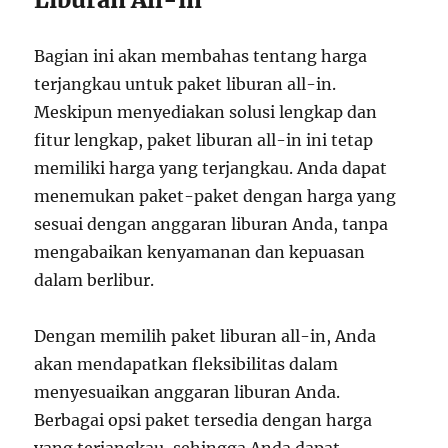
Bagian ini akan membahas tentang harga
terjangkau untuk paket liburan all-in.
Meskipun menyediakan solusi lengkap dan
fitur lengkap, paket liburan all-in ini tetap
memiliki harga yang terjangkau. Anda dapat
menemukan paket-paket dengan harga yang
sesuai dengan anggaran liburan Anda, tanpa
mengabaikan kenyamanan dan kepuasan
dalam berlibur.
Dengan memilih paket liburan all-in, Anda
akan mendapatkan fleksibilitas dalam
menyesuaikan anggaran liburan Anda.
Berbagai opsi paket tersedia dengan harga
yang terjangkau, sehingga Anda dapat