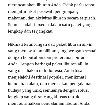
merencanakan liburan Anda. Tidak perlu repot
mengatur tiket pesawat, penginapan,
makanan, dan aktivitas liburan secara terpisah.
Semua sudah tersedia dalam satu paket yang
lengkap dan terjangkau.
Nikmati keuntungan dari paket liburan all-in
yang menawarkan pilihan yang beragam sesuai
dengan kebutuhan dan preferensi liburan
Anda. Dengan berbagai paket liburan all-in
yang disediakan di Indonesia, Anda bisa
menjelajahi destinasi populer, menikmati
keindahan alam, dan merasakan pengalaman
budaya yang unik, semuanya dengan solusi
lengkap yang dirancang khusus untuk
mengoptimalkan pengalaman liburan Anda.