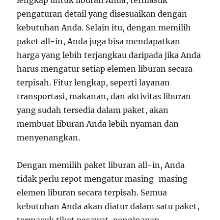
pengaturan detail yang disesuaikan dengan
kebutuhan Anda. Selain itu, dengan memilih
paket all-in, Anda juga bisa mendapatkan
harga yang lebih terjangkau daripada jika Anda
harus mengatur setiap elemen liburan secara
terpisah. Fitur lengkap, seperti layanan
transportasi, makanan, dan aktivitas liburan
yang sudah tersedia dalam paket, akan
membuat liburan Anda lebih nyaman dan
menyenangkan.
Dengan memilih paket liburan all-in, Anda
tidak perlu repot mengatur masing-masing
elemen liburan secara terpisah. Semua
kebutuhan Anda akan diatur dalam satu paket,
termasuk tiket pesawat, penginapan,