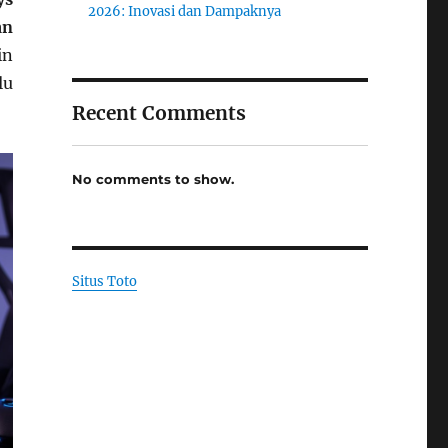
2026: Inovasi dan Dampaknya
an
in
lu
Recent Comments
No comments to show.
Situs Toto