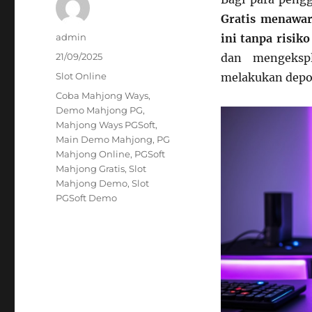
Gratis menawa
Author
admin
ini tanpa risiko
Posted
21/09/2025
dan mengekspl
on
Categories
Slot Online
melakukan depos
Tags
Coba Mahjong Ways
,
Demo Mahjong PG
,
Mahjong Ways PGSoft
,
Main Demo Mahjong
,
PG
Mahjong Online
,
PGSoft
Mahjong Gratis
,
Slot
Mahjong Demo
,
Slot
PGSoft Demo