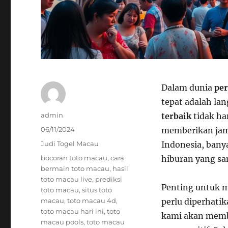
Dalam dunia
per
tepat adalah la
Author
admin
terbaik
tidak ha
Posted
06/11/2024
memberikan jam
on
Categories
Judi Togel Macau
Indonesia, bany
Tags
bocoran toto macau
,
cara
hiburan yang s
bermain toto macau
,
hasil
toto macau live
,
prediksi
Penting untuk m
toto macau
,
situs toto
macau
,
toto macau 4d
,
perlu diperhatik
toto macau hari ini
,
toto
kami akan memb
macau pools
,
toto macau