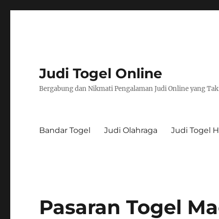
Judi Togel Online
Bergabung dan Nikmati Pengalaman Judi Online yang Tak
Bandar Togel
Judi Olahraga
Judi Togel 
Pasaran Togel Mac