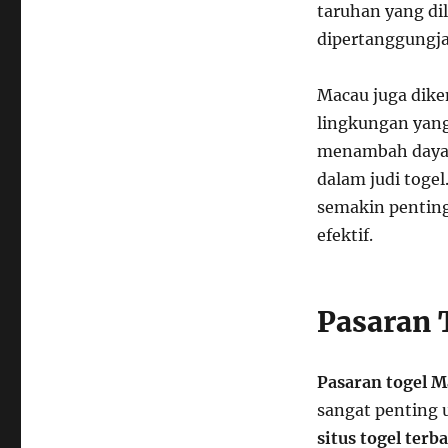
taruhan yang di
dipertanggungj
Macau juga diken
lingkungan yang
menambah daya 
dalam judi togel
semakin pentin
efektif.
Pasaran 
Pasaran togel M
sangat penting 
situs togel terb