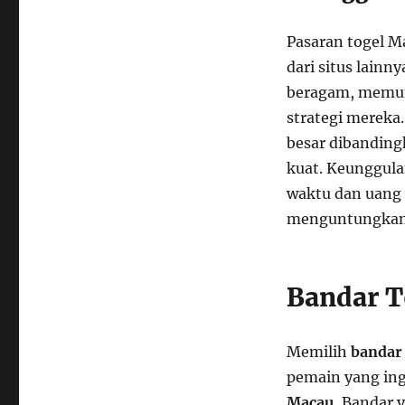
Pasaran togel 
dari situs lainn
beragam, memun
strategi mereka
besar dibanding
kuat. Keunggula
waktu dan uang 
menguntungkan
Bandar T
Memilih
bandar 
pemain yang in
Macau.
Bandar y