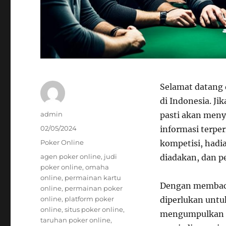
Selamat datang
di Indonesia. J
Author
admin
pasti akan meny
Posted
02/05/2024
informasi terper
on
Categories
Poker Online
kompetisi, hadi
Tags
agen poker online
,
judi
diadakan, dan 
poker online
,
omaha
online
,
permainan kartu
Dengan membaca
online
,
permainan poker
online
,
platform poker
diperlukan untu
online
,
situs poker online
,
mengumpulkan s
taruhan poker online
,