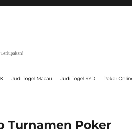
 Terlupakan!
HK
Judi Togel Macau
Judi Togel SYD
Poker Onlin
p Turnamen Poker