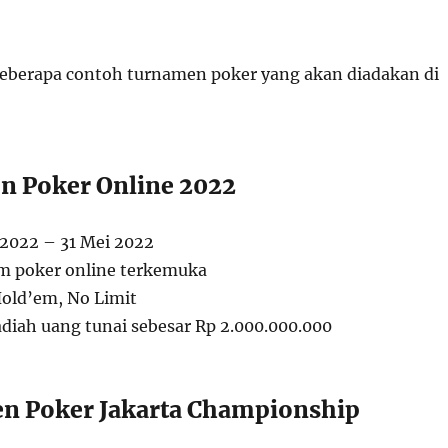
beberapa contoh turnamen poker yang akan diadakan di
n Poker Online 2022
 2022 – 31 Mei 2022
m poker online terkemuka
old’em, No Limit
adiah uang tunai sebesar Rp 2.000.000.000
n Poker Jakarta Championship