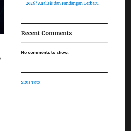
2026? Analisis dan Pandangan Terbaru
Recent Comments
No comments to show.
a
Situs Toto