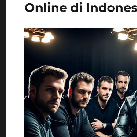
Online di Indones