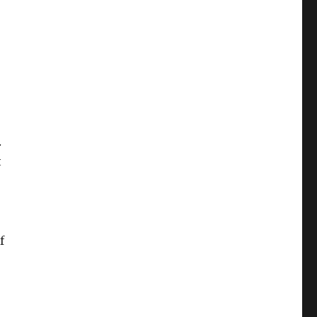
.
t
-
f