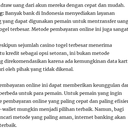
hdraw uang dari akun mereka dengan cepat dan mudah.
g:
Banyak bank di Indonesia menyediakan layanan
g yang dapat digunakan pemain untuk mentransfer uan
ogel terbesar. Metode pembayaran online ini juga sanga
skipun sejumlah casino togel terbesar menerima
u kredit sebagai opsi setoran, ini bukan metode
g direkomendasikan karena ada kemungkinan data kart
uri oleh pihak yang tidak dikenal.
pembayaran online ini dapat memberikan keunggulan da
berbeda untuk para pemain. Untuk pemain yang ingin
pembayaran online yang paling cepat dan paling efisie
allet mungkin menjadi pilihan terbaik. Namun, bagi
cari metode yang paling aman, internet banking akan
terbaik.