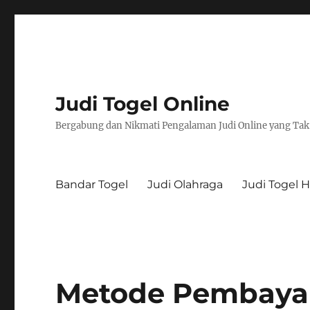
Judi Togel Online
Bergabung dan Nikmati Pengalaman Judi Online yang Tak
Bandar Togel
Judi Olahraga
Judi Togel 
Metode Pembayar