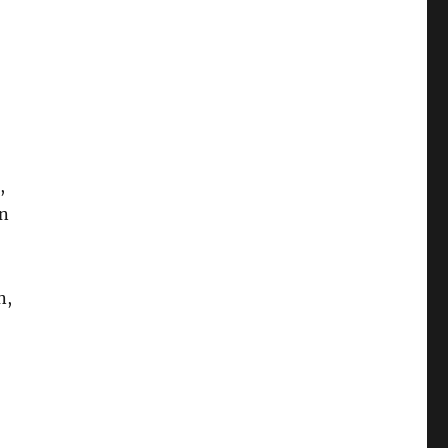
,
an
n,