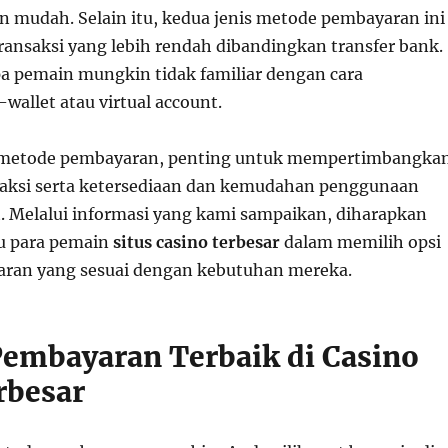
n mudah. Selain itu, kedua jenis metode pembayaran ini
transaksi yang lebih rendah dibandingkan transfer bank.
 pemain mungkin tidak familiar dengan cara
allet atau virtual account.
metode pembayaran, penting untuk mempertimbangka
aksi serta ketersediaan dan kemudahan penggunaan
. Melalui informasi yang kami sampaikan, diharapkan
u para pemain
situs casino terbesar
dalam memilih opsi
ran yang sesuai dengan kebutuhan mereka.
embayaran Terbaik di Casino
rbesar