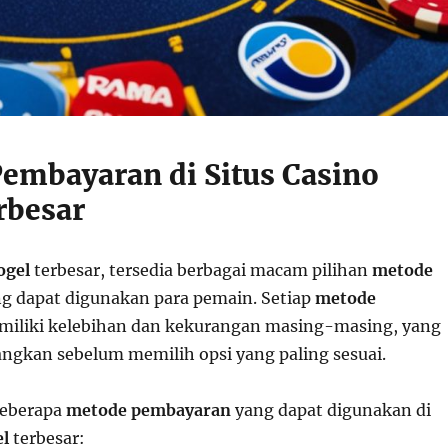
embayaran di Situs Casino
rbesar
ogel
terbesar, tersedia berbagai macam pilihan
metode
g dapat digunakan para pemain. Setiap
metode
iliki kelebihan dan kekurangan masing-masing, yang
angkan sebelum memilih opsi yang paling sesuai.
beberapa
metode pembayaran
yang dapat digunakan di
el
terbesar: