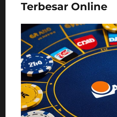
Terbesar Online