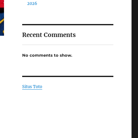
2026
Recent Comments
No comments to show.
Situs Toto