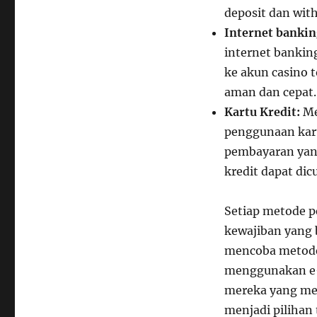
deposit dan wit
Internet bankin
internet bankin
ke akun casino t
aman dan cepat.
Kartu Kredit:
Me
penggunaan kart
pembayaran yan
kredit dapat dic
Setiap metode 
kewajiban yang 
mencoba metode 
menggunakan e-w
mereka yang men
menjadi pilihan 