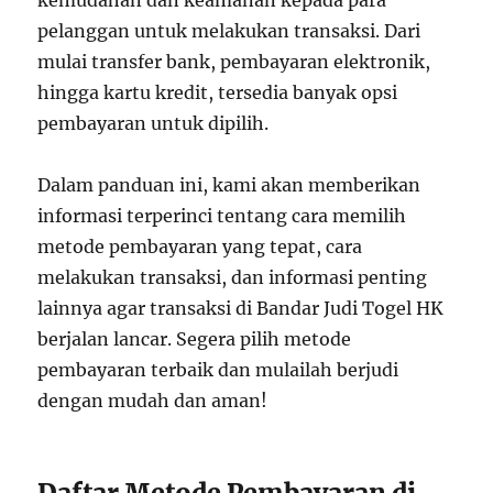
pelanggan untuk melakukan transaksi. Dari
mulai transfer bank, pembayaran elektronik,
hingga kartu kredit, tersedia banyak opsi
pembayaran untuk dipilih.
Dalam panduan ini, kami akan memberikan
informasi terperinci tentang cara memilih
metode pembayaran yang tepat, cara
melakukan transaksi, dan informasi penting
lainnya agar transaksi di Bandar Judi Togel HK
berjalan lancar. Segera pilih metode
pembayaran terbaik dan mulailah berjudi
dengan mudah dan aman!
Daftar Metode Pembayaran di