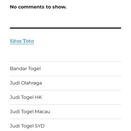
No comments to show.
Situs Toto
Bandar Togel
Judi Olahraga
Judi Togel HK
Judi Togel Macau
Judi Togel SYD