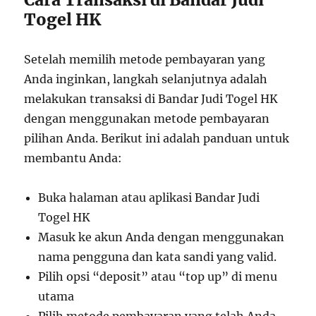
Togel HK
Setelah memilih metode pembayaran yang
Anda inginkan, langkah selanjutnya adalah
melakukan transaksi di Bandar Judi Togel HK
dengan menggunakan metode pembayaran
pilihan Anda. Berikut ini adalah panduan untuk
membantu Anda:
Buka halaman atau aplikasi Bandar Judi
Togel HK
Masuk ke akun Anda dengan menggunakan
nama pengguna dan kata sandi yang valid.
Pilih opsi “deposit” atau “top up” di menu
utama
Pilih metode pembayaran yang telah Anda