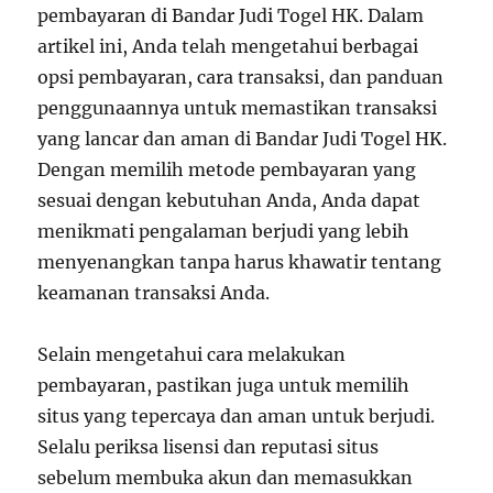
pembayaran di Bandar Judi Togel HK. Dalam
artikel ini, Anda telah mengetahui berbagai
opsi pembayaran, cara transaksi, dan panduan
penggunaannya untuk memastikan transaksi
yang lancar dan aman di Bandar Judi Togel HK.
Dengan memilih metode pembayaran yang
sesuai dengan kebutuhan Anda, Anda dapat
menikmati pengalaman berjudi yang lebih
menyenangkan tanpa harus khawatir tentang
keamanan transaksi Anda.
Selain mengetahui cara melakukan
pembayaran, pastikan juga untuk memilih
situs yang tepercaya dan aman untuk berjudi.
Selalu periksa lisensi dan reputasi situs
sebelum membuka akun dan memasukkan