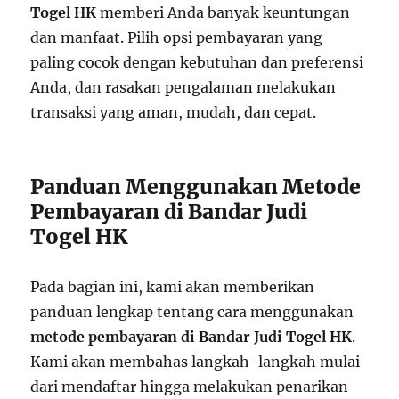
Togel HK
memberi Anda banyak keuntungan
dan manfaat. Pilih opsi pembayaran yang
paling cocok dengan kebutuhan dan preferensi
Anda, dan rasakan pengalaman melakukan
transaksi yang aman, mudah, dan cepat.
Panduan Menggunakan Metode
Pembayaran di Bandar Judi
Togel HK
Pada bagian ini, kami akan memberikan
panduan lengkap tentang cara menggunakan
metode pembayaran di Bandar Judi Togel HK
.
Kami akan membahas langkah-langkah mulai
dari mendaftar hingga melakukan penarikan