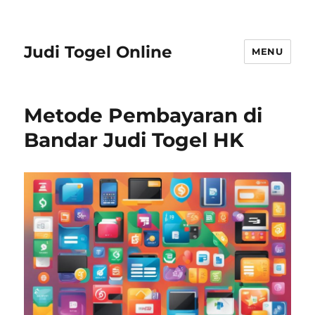
Judi Togel Online
MENU
Metode Pembayaran di
Bandar Judi Togel HK