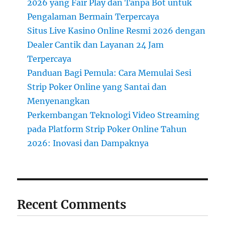
2026 yang Fair Play dan Tanpa Bot untuk
Pengalaman Bermain Terpercaya
Situs Live Kasino Online Resmi 2026 dengan
Dealer Cantik dan Layanan 24 Jam
Terpercaya
Panduan Bagi Pemula: Cara Memulai Sesi
Strip Poker Online yang Santai dan
Menyenangkan
Perkembangan Teknologi Video Streaming
pada Platform Strip Poker Online Tahun
2026: Inovasi dan Dampaknya
Recent Comments