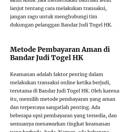
lanjut tentang cara melakukan transaksi,
jangan ragu untuk menghubungi tim
dukungan pelanggan Bandar Judi Togel HK.
Metode Pembayaran Aman di
Bandar Judi Togel HK
Keamanan adalah faktor penting dalam
melakukan transaksi online ketika berjudi,
terutama di Bandar Judi Togel HK. Oleh karena
itu, memilih metode pembayaran yang aman
dan terpercaya sangatlah penting. Ada
beberapa opsi pembayaran yang tersedia, dan
semuanya menawarkan tingkat keamanan
yang berbeda-beda. Namun, ada beberapa