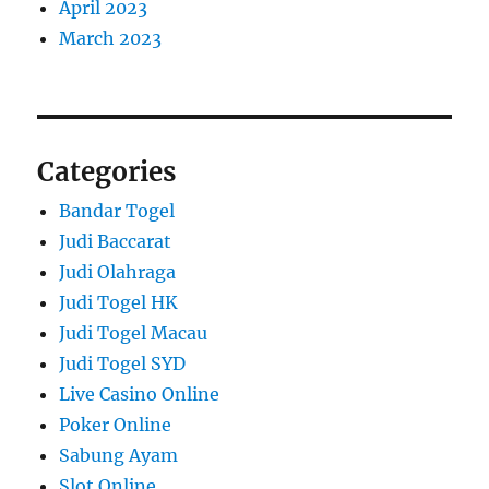
April 2023
March 2023
Categories
Bandar Togel
Judi Baccarat
Judi Olahraga
Judi Togel HK
Judi Togel Macau
Judi Togel SYD
Live Casino Online
Poker Online
Sabung Ayam
Slot Online