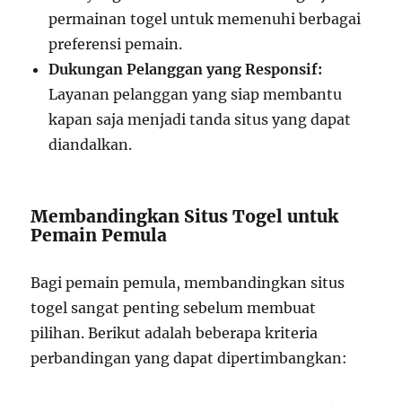
permainan togel untuk memenuhi berbagai
preferensi pemain.
Dukungan Pelanggan yang Responsif:
Layanan pelanggan yang siap membantu
kapan saja menjadi tanda situs yang dapat
diandalkan.
Membandingkan Situs Togel untuk
Pemain Pemula
Bagi pemain pemula, membandingkan situs
togel sangat penting sebelum membuat
pilihan. Berikut adalah beberapa kriteria
perbandingan yang dapat dipertimbangkan: