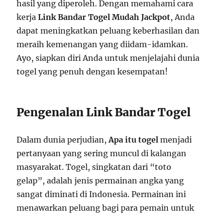
hasil yang diperoleh. Dengan memahami cara
kerja
Link Bandar Togel Mudah Jackpot
, Anda
dapat meningkatkan peluang keberhasilan dan
meraih kemenangan yang diidam-idamkan.
Ayo, siapkan diri Anda untuk menjelajahi dunia
togel yang penuh dengan kesempatan!
Pengenalan Link Bandar Togel
Dalam dunia perjudian,
Apa itu togel
menjadi
pertanyaan yang sering muncul di kalangan
masyarakat. Togel, singkatan dari “toto
gelap”, adalah jenis permainan angka yang
sangat diminati di Indonesia. Permainan ini
menawarkan peluang bagi para pemain untuk