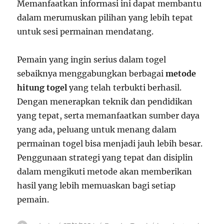
Memanfaatkan informasi ini dapat membantu
dalam merumuskan pilihan yang lebih tepat
untuk sesi permainan mendatang.
Pemain yang ingin serius dalam togel
sebaiknya menggabungkan berbagai
metode
hitung togel
yang telah terbukti berhasil.
Dengan menerapkan teknik dan pendidikan
yang tepat, serta memanfaatkan sumber daya
yang ada, peluang untuk menang dalam
permainan togel bisa menjadi jauh lebih besar.
Penggunaan strategi yang tepat dan disiplin
dalam mengikuti metode akan memberikan
hasil yang lebih memuaskan bagi setiap
pemain.