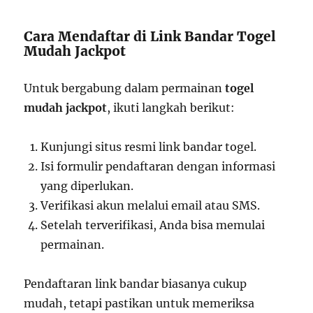
Cara Mendaftar di Link Bandar Togel
Mudah Jackpot
Untuk bergabung dalam permainan
togel
mudah jackpot
, ikuti langkah berikut:
Kunjungi situs resmi link bandar togel.
Isi formulir pendaftaran dengan informasi
yang diperlukan.
Verifikasi akun melalui email atau SMS.
Setelah terverifikasi, Anda bisa memulai
permainan.
Pendaftaran link bandar biasanya cukup
mudah, tetapi pastikan untuk memeriksa