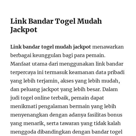
Link Bandar Togel Mudah
Jackpot
Link bandar togel mudah jackpot
menawarkan
berbagai keunggulan bagi para pemain.
Manfaat utama dari menggunakan link bandar
terpercaya ini termasuk keamanan data pribadi
yang lebih terjamin, akses yang lebih mudah,
dan peluang jackpot yang lebih besar. Dalam
judi togel online terbaik, pemain dapat
menikmati pengalaman bermain yang lebih
menyenangkan dengan adanya fasilitas bonus
yang menarik, serta tawaran yang tidak kalah
menggoda dibandingkan dengan bandar togel