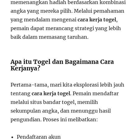
memenangkan hadiah berdasarkan kombinasi
angka yang mereka pilih. Melalui pemahaman
yang mendalam mengenai
cara kerja togel
,
pemain dapat merancang strategi yang lebih
baik dalam memasang taruhan.
Apa itu Togel dan Bagaimana Cara
Kerjanya?
Pertama-tama, mari kita eksplorasi lebih jauh
tentang
cara kerja togel
. Pemain mendaftar
melalui situs bandar togel, memilih
sekumpulan angka, dan menunggu hasil
pengundian. Proses ini melibatkan:
Pendaftaran akun