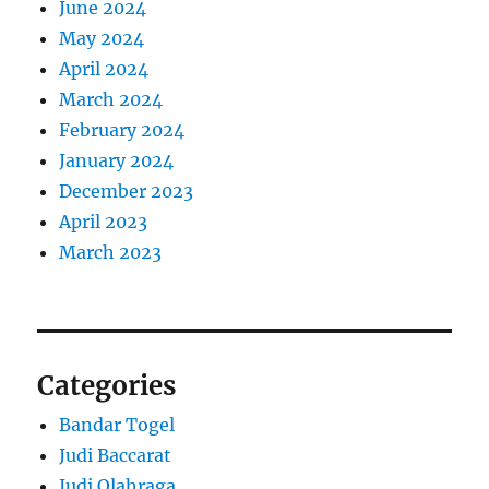
June 2024
May 2024
April 2024
March 2024
February 2024
January 2024
December 2023
April 2023
March 2023
Categories
Bandar Togel
Judi Baccarat
Judi Olahraga