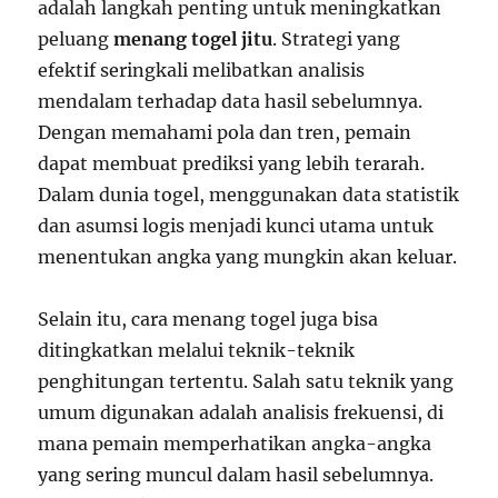
adalah langkah penting untuk meningkatkan
peluang
menang togel jitu
. Strategi yang
efektif seringkali melibatkan analisis
mendalam terhadap data hasil sebelumnya.
Dengan memahami pola dan tren, pemain
dapat membuat prediksi yang lebih terarah.
Dalam dunia togel, menggunakan data statistik
dan asumsi logis menjadi kunci utama untuk
menentukan angka yang mungkin akan keluar.
Selain itu, cara menang togel juga bisa
ditingkatkan melalui teknik-teknik
penghitungan tertentu. Salah satu teknik yang
umum digunakan adalah analisis frekuensi, di
mana pemain memperhatikan angka-angka
yang sering muncul dalam hasil sebelumnya.