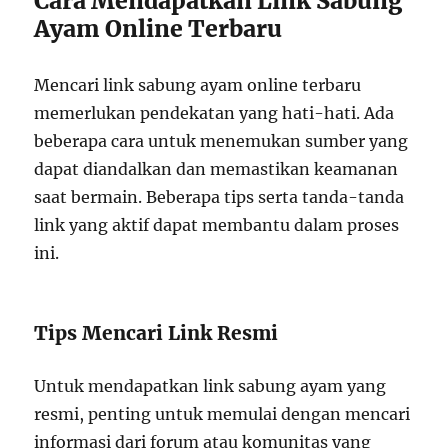
Cara Mendapatkan Link Sabung
Ayam Online Terbaru
Mencari link sabung ayam online terbaru
memerlukan pendekatan yang hati-hati. Ada
beberapa cara untuk menemukan sumber yang
dapat diandalkan dan memastikan keamanan
saat bermain. Beberapa tips serta tanda-tanda
link yang aktif dapat membantu dalam proses
ini.
Tips Mencari Link Resmi
Untuk mendapatkan link sabung ayam yang
resmi, penting untuk memulai dengan mencari
informasi dari forum atau komunitas yang