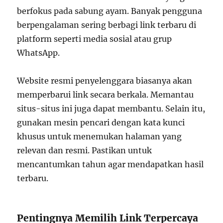
berfokus pada sabung ayam. Banyak pengguna
berpengalaman sering berbagi link terbaru di
platform seperti media sosial atau grup
WhatsApp.
Website resmi penyelenggara biasanya akan
memperbarui link secara berkala. Memantau
situs-situs ini juga dapat membantu. Selain itu,
gunakan mesin pencari dengan kata kunci
khusus untuk menemukan halaman yang
relevan dan resmi. Pastikan untuk
mencantumkan tahun agar mendapatkan hasil
terbaru.
Pentingnya Memilih Link Terpercaya