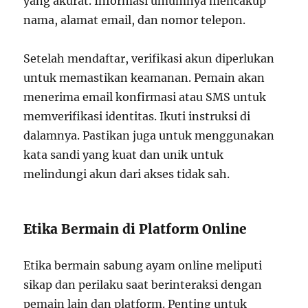
yang akurat. Informasi umumnya mencakup
nama, alamat email, dan nomor telepon.
Setelah mendaftar, verifikasi akun diperlukan
untuk memastikan keamanan. Pemain akan
menerima email konfirmasi atau SMS untuk
memverifikasi identitas. Ikuti instruksi di
dalamnya. Pastikan juga untuk menggunakan
kata sandi yang kuat dan unik untuk
melindungi akun dari akses tidak sah.
Etika Bermain di Platform Online
Etika bermain sabung ayam online meliputi
sikap dan perilaku saat berinteraksi dengan
pemain lain dan platform. Penting untuk