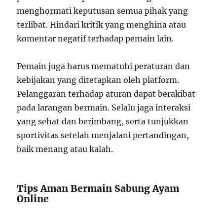
menghormati keputusan semua pihak yang
terlibat. Hindari kritik yang menghina atau
komentar negatif terhadap pemain lain.
Pemain juga harus mematuhi peraturan dan
kebijakan yang ditetapkan oleh platform.
Pelanggaran terhadap aturan dapat berakibat
pada larangan bermain. Selalu jaga interaksi
yang sehat dan berimbang, serta tunjukkan
sportivitas setelah menjalani pertandingan,
baik menang atau kalah.
Tips Aman Bermain Sabung Ayam
Online