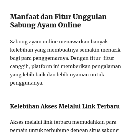
Manfaat dan Fitur Unggulan
Sabung Ayam Online
Sabung ayam online menawarkan banyak
kelebihan yang membuatnya semakin menarik
bagi para penggemarnya. Dengan fitur-fitur
canggih, platform ini memberikan pengalaman
yang lebih baik dan lebih nyaman untuk
penggunanya.
Kelebihan Akses Melalui Link Terbaru
Akses melalui link terbaru memudahkan para
pemain untuk terhubung dengan situs sabung