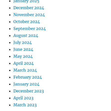
January 2025
December 2024
November 2024
October 2024
September 2024
August 2024
July 2024
June 2024
May 2024
April 2024
March 2024
February 2024
January 2024
December 2023
April 2023
March 2023