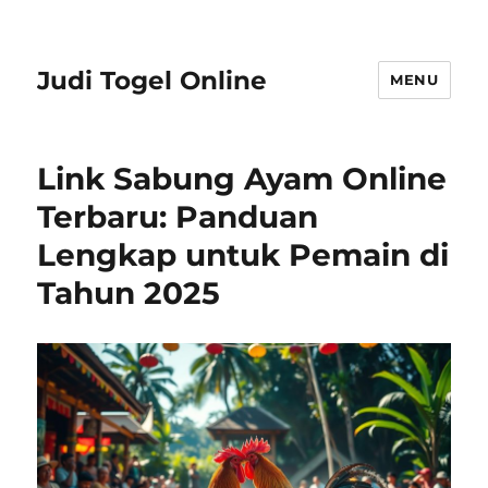
Judi Togel Online
MENU
Link Sabung Ayam Online
Terbaru: Panduan
Lengkap untuk Pemain di
Tahun 2025