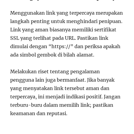
Menggunakan link yang terpercaya merupakan
langkah penting untuk menghindari penipuan.
Link yang aman biasanya memiliki sertifikat
SSL yang terlihat pada URL. Pastikan link
dimulai dengan “https://” dan periksa apakah
ada simbol gembok di bilah alamat.
Melakukan riset tentang pengalaman
pengguna lain juga bermanfaat. Jika banyak
yang menyatakan link tersebut aman dan
terpercaya, ini menjadi indikasi positif. Jangan
terburu-buru dalam memilih link; pastikan
keamanan dan reputasi.