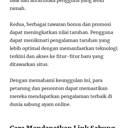
baik dan antarmuka pengguna yang lebih
ramah.
Kedua, berbagai tawaran bonus dan promosi
dapat meningkatkan nilai taruhan. Pengguna
dapat menikmati pengalaman taruhan yang
lebih optimal dengan memanfaatkan teknologi
terkini dan akses ke fitur-fitur baru yang
ditawarkan situs.
Dengan memahami keunggulan ini, para
petarung dan penonton dapat memastikan
mereka mendapatkan pengalaman terbaik di
dunia sabung ayam online.