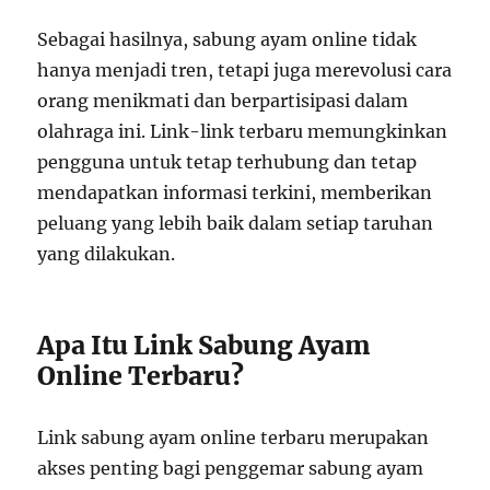
Sebagai hasilnya, sabung ayam online tidak
hanya menjadi tren, tetapi juga merevolusi cara
orang menikmati dan berpartisipasi dalam
olahraga ini. Link-link terbaru memungkinkan
pengguna untuk tetap terhubung dan tetap
mendapatkan informasi terkini, memberikan
peluang yang lebih baik dalam setiap taruhan
yang dilakukan.
Apa Itu Link Sabung Ayam
Online Terbaru?
Link sabung ayam online terbaru merupakan
akses penting bagi penggemar sabung ayam