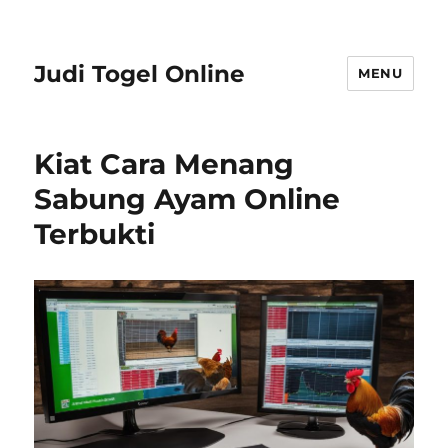
Judi Togel Online
MENU
Kiat Cara Menang
Sabung Ayam Online
Terbukti