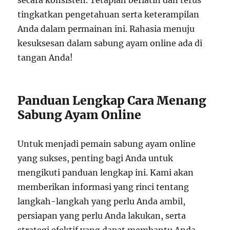
tingkatkan pengetahuan serta keterampilan
Anda dalam permainan ini. Rahasia menuju
kesuksesan dalam sabung ayam online ada di
tangan Anda!
Panduan Lengkap Cara Menang
Sabung Ayam Online
Untuk menjadi pemain sabung ayam online
yang sukses, penting bagi Anda untuk
mengikuti panduan lengkap ini. Kami akan
memberikan informasi yang rinci tentang
langkah-langkah yang perlu Anda ambil,
persiapan yang perlu Anda lakukan, serta
strategi efektif yang dapat membantu Anda