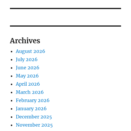
Archives
August 2026
July 2026
June 2026
May 2026
April 2026
March 2026
February 2026
January 2026
December 2025
November 2025