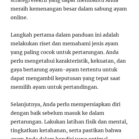
meraih kemenangan besar dalam sabung ayam
online.
Langkah pertama dalam panduan ini adalah
melakukan riset dan memahami jenis ayam
yang paling cocok untuk pertarungan. Anda
perlu mengetahui karakteristik, kekuatan, dan
gaya bertarung ayam-ayam tertentu untuk
dapat mengambil keputusan yang tepat saat
memilih ayam untuk pertandingan.
Selanjutnya, Anda perlu mempersiapkan diri
dengan baik sebelum masuk ke dalam
pertarungan. Lakukan latihan fisik dan mental,
tingkatkan ketahanan, serta pastikan bahwa
ayam Anda dalam kondisi yang optimal