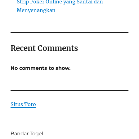
Strip Poker Online yang Santai dan
Menyenangkan
Recent Comments
No comments to show.
Situs Toto
Bandar Togel