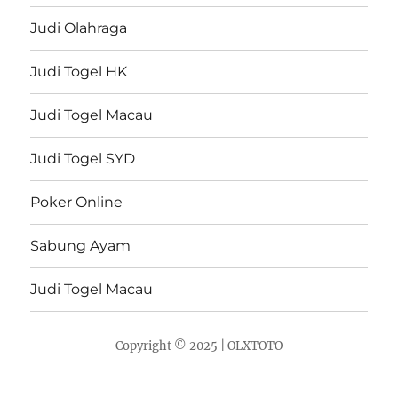
Judi Olahraga
Judi Togel HK
Judi Togel Macau
Judi Togel SYD
Poker Online
Sabung Ayam
Judi Togel Macau
Copyright © 2025 |
OLXTOTO