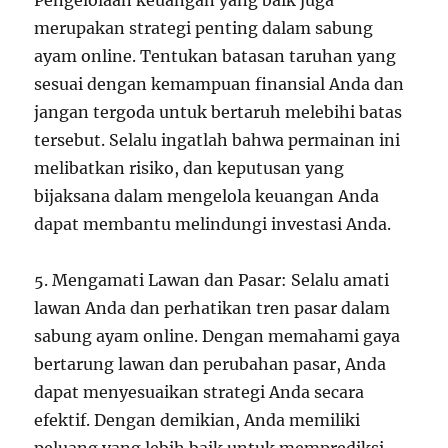
merupakan strategi penting dalam sabung
ayam online. Tentukan batasan taruhan yang
sesuai dengan kemampuan finansial Anda dan
jangan tergoda untuk bertaruh melebihi batas
tersebut. Selalu ingatlah bahwa permainan ini
melibatkan risiko, dan keputusan yang
bijaksana dalam mengelola keuangan Anda
dapat membantu melindungi investasi Anda.
5. Mengamati Lawan dan Pasar: Selalu amati
lawan Anda dan perhatikan tren pasar dalam
sabung ayam online. Dengan memahami gaya
bertarung lawan dan perubahan pasar, Anda
dapat menyesuaikan strategi Anda secara
efektif. Dengan demikian, Anda memiliki
peluang yang lebih baik untuk memprediksi