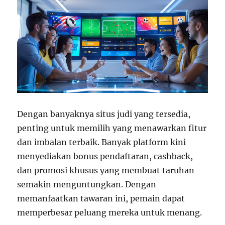
Dengan banyaknya situs judi yang tersedia,
penting untuk memilih yang menawarkan fitur
dan imbalan terbaik. Banyak platform kini
menyediakan bonus pendaftaran, cashback,
dan promosi khusus yang membuat taruhan
semakin menguntungkan. Dengan
memanfaatkan tawaran ini, pemain dapat
memperbesar peluang mereka untuk menang.