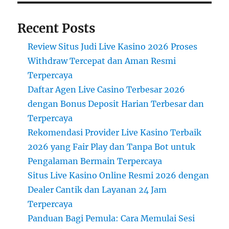
Recent Posts
Review Situs Judi Live Kasino 2026 Proses
Withdraw Tercepat dan Aman Resmi
Terpercaya
Daftar Agen Live Casino Terbesar 2026
dengan Bonus Deposit Harian Terbesar dan
Terpercaya
Rekomendasi Provider Live Kasino Terbaik
2026 yang Fair Play dan Tanpa Bot untuk
Pengalaman Bermain Terpercaya
Situs Live Kasino Online Resmi 2026 dengan
Dealer Cantik dan Layanan 24 Jam
Terpercaya
Panduan Bagi Pemula: Cara Memulai Sesi