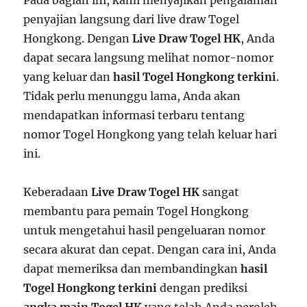
penyajian langsung dari live draw Togel
Hongkong. Dengan
Live Draw Togel HK
, Anda
dapat secara langsung melihat nomor-nomor
yang keluar dan
hasil Togel Hongkong terkini
.
Tidak perlu menunggu lama, Anda akan
mendapatkan informasi terbaru tentang
nomor Togel Hongkong yang telah keluar hari
ini.
Keberadaan
Live Draw Togel HK
sangat
membantu para pemain Togel Hongkong
untuk mengetahui hasil pengeluaran nomor
secara akurat dan cepat. Dengan cara ini, Anda
dapat memeriksa dan membandingkan
hasil
Togel Hongkong terkini
dengan prediksi
angka main Togel HK
yang telah Anda peroleh