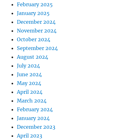
February 2025
January 2025
December 2024
November 2024
October 2024
September 2024
August 2024
July 2024
June 2024
May 2024
April 2024
March 2024
February 2024
January 2024
December 2023
April 2023