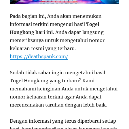
Pada bagian ini, Anda akan menemukan
informasi terkini mengenai hasil
Togel
Hongkong hari ini
. Anda dapat langsung
memeriksanya untuk mengetahui nomor
keluaran resmi yang terbaru.
https://deathspank.com/
Sudah tidak sabar ingin mengetahui hasil
Togel Hongkong yang terbaru? Kami
memahami keinginan Anda untuk mengetahui
nomor keluaran terkini agar Anda dapat
merencanakan taruhan dengan lebih baik.
Dengan informasi yang terus diperbarui setiap
hari, kami memberikan akses langsung kepada