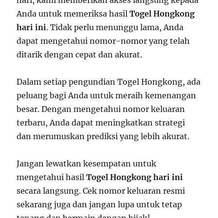
Anda untuk memeriksa hasil
Togel Hongkong
hari ini
. Tidak perlu menunggu lama, Anda
dapat mengetahui nomor-nomor yang telah
ditarik dengan cepat dan akurat.
Dalam setiap pengundian Togel Hongkong, ada
peluang bagi Anda untuk meraih kemenangan
besar. Dengan mengetahui nomor keluaran
terbaru, Anda dapat meningkatkan strategi
dan merumuskan prediksi yang lebih akurat.
Jangan lewatkan kesempatan untuk
mengetahui hasil
Togel Hongkong hari ini
secara langsung. Cek nomor keluaran resmi
sekarang juga dan jangan lupa untuk tetap
tenang dan bermain dengan bijak!