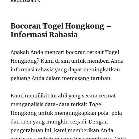
Bocoran Togel Hongkong –
Informasi Rahasia
Apakah Anda mencari bocoran terkait Togel
Hongkong? Kami di sini untuk memberi Anda
informasi rahasia yang dapat meningkatkan
peluang Anda dalam memasang taruhan.
Kami memiliki tim ahli yang secara cermat
menganalisis data-data terkait Togel
Hongkong untuk mengungkapkan pola-pola
dan tren yang mungkin terjadi. Dengan
pengetahuan ini, kami memberikan Anda
wawasan tambahan yang bisa membantu Anda