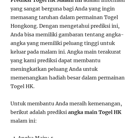
yang sangat berguna bagi Anda yang ingin
memasang taruhan dalam permainan Togel
Hongkong. Dengan mengetahui prediksi ini,
Anda bisa memiliki gambaran tentang angka-
angka yang memiliki peluang tinggi untuk
keluar pada malam ini. Angka main terakurat
yang kami prediksi dapat membantu
meningkatkan peluang Anda untuk
memenangkan hadiah besar dalam permainan
Togel HK.
Untuk membantu Anda meraih kemenangan,
berikut adalah prediksi
angka main Togel HK
malam ini:
Angka Main: 5