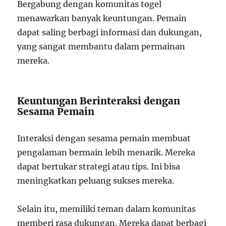
Bergabung dengan komunitas togel
menawarkan banyak keuntungan. Pemain
dapat saling berbagi informasi dan dukungan,
yang sangat membantu dalam permainan
mereka.
Keuntungan Berinteraksi dengan
Sesama Pemain
Interaksi dengan sesama pemain membuat
pengalaman bermain lebih menarik. Mereka
dapat bertukar strategi atau tips. Ini bisa
meningkatkan peluang sukses mereka.
Selain itu, memiliki teman dalam komunitas
memberi rasa dukungan. Mereka dapat berbagi