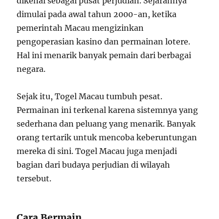
dikenal sebagai pusat perjudian. Sejarahnya
dimulai pada awal tahun 2000-an, ketika
pemerintah Macau mengizinkan
pengoperasian kasino dan permainan lotere.
Hal ini menarik banyak pemain dari berbagai
negara.
Sejak itu, Togel Macau tumbuh pesat.
Permainan ini terkenal karena sistemnya yang
sederhana dan peluang yang menarik. Banyak
orang tertarik untuk mencoba keberuntungan
mereka di sini. Togel Macau juga menjadi
bagian dari budaya perjudian di wilayah
tersebut.
Cara Bermain