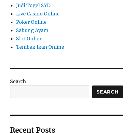
Judi Togel SYD
Live Casino Online
Poker Online
Sabung Ayam
Slot Online
Tembak Ikan Online
Search
SEARCH
Recent Posts