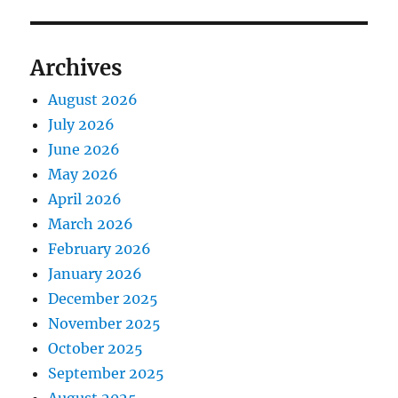
Archives
August 2026
July 2026
June 2026
May 2026
April 2026
March 2026
February 2026
January 2026
December 2025
November 2025
October 2025
September 2025