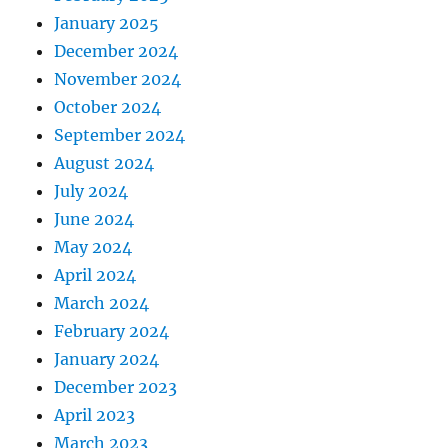
January 2025
December 2024
November 2024
October 2024
September 2024
August 2024
July 2024
June 2024
May 2024
April 2024
March 2024
February 2024
January 2024
December 2023
April 2023
March 2023