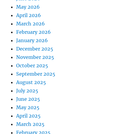
May 2026
April 2026
March 2026
February 2026
January 2026
December 2025
November 2025
October 2025
September 2025
August 2025
July 2025
June 2025
May 2025
April 2025
March 2025
February 2025