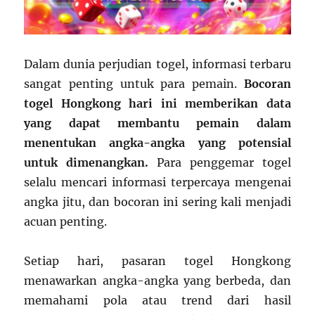
Dalam dunia perjudian togel, informasi terbaru
sangat penting untuk para pemain.
Bocoran
togel Hongkong hari ini memberikan data
yang dapat membantu pemain dalam
menentukan angka-angka yang potensial
untuk dimenangkan.
Para penggemar togel
selalu mencari informasi terpercaya mengenai
angka jitu, dan bocoran ini sering kali menjadi
acuan penting.
Setiap hari, pasaran togel Hongkong
menawarkan angka-angka yang berbeda, dan
memahami pola atau trend dari hasil