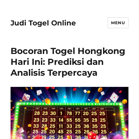
Judi Togel Online
MENU
Bocoran Togel Hongkong
Hari Ini: Prediksi dan
Analisis Terpercaya