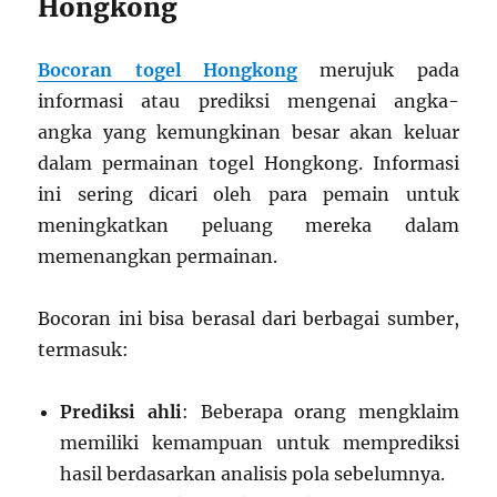
Hongkong
Bocoran togel Hongkong
merujuk pada
informasi atau prediksi mengenai angka-
angka yang kemungkinan besar akan keluar
dalam permainan togel Hongkong. Informasi
ini sering dicari oleh para pemain untuk
meningkatkan peluang mereka dalam
memenangkan permainan.
Bocoran ini bisa berasal dari berbagai sumber,
termasuk:
Prediksi ahli
: Beberapa orang mengklaim
memiliki kemampuan untuk memprediksi
hasil berdasarkan analisis pola sebelumnya.