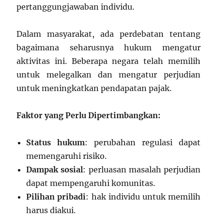
pertanggungjawaban individu.
Dalam masyarakat, ada perdebatan tentang
bagaimana seharusnya hukum mengatur
aktivitas ini. Beberapa negara telah memilih
untuk melegalkan dan mengatur perjudian
untuk meningkatkan pendapatan pajak.
Faktor yang Perlu Dipertimbangkan:
Status hukum
: perubahan regulasi dapat
memengaruhi risiko.
Dampak sosial
: perluasan masalah perjudian
dapat mempengaruhi komunitas.
Pilihan pribadi
: hak individu untuk memilih
harus diakui.