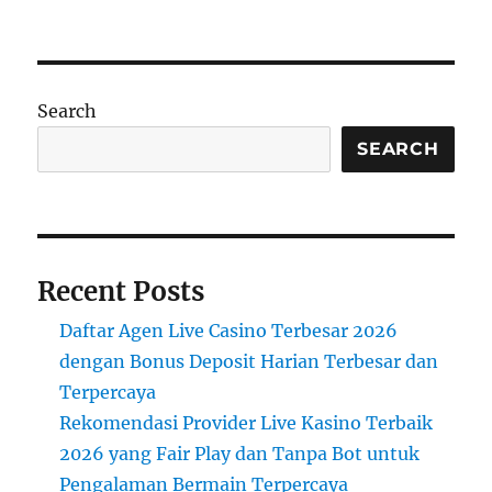
Search
SEARCH
Recent Posts
Daftar Agen Live Casino Terbesar 2026
dengan Bonus Deposit Harian Terbesar dan
Terpercaya
Rekomendasi Provider Live Kasino Terbaik
2026 yang Fair Play dan Tanpa Bot untuk
Pengalaman Bermain Terpercaya