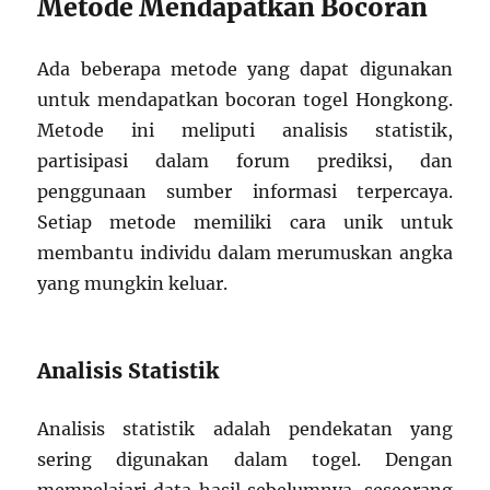
Metode Mendapatkan Bocoran
Ada beberapa metode yang dapat digunakan
untuk mendapatkan bocoran togel Hongkong.
Metode ini meliputi analisis statistik,
partisipasi dalam forum prediksi, dan
penggunaan sumber informasi terpercaya.
Setiap metode memiliki cara unik untuk
membantu individu dalam merumuskan angka
yang mungkin keluar.
Analisis Statistik
Analisis statistik adalah pendekatan yang
sering digunakan dalam togel. Dengan
mempelajari data hasil sebelumnya, seseorang