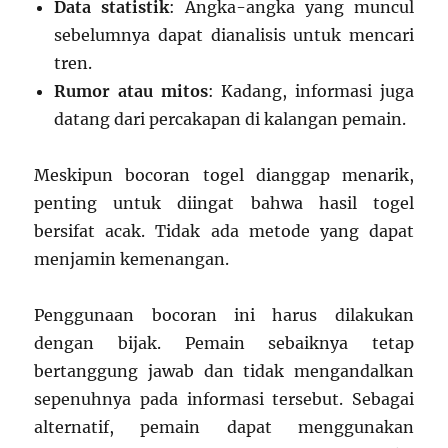
Data statistik
: Angka-angka yang muncul
sebelumnya dapat dianalisis untuk mencari
tren.
Rumor atau mitos
: Kadang, informasi juga
datang dari percakapan di kalangan pemain.
Meskipun bocoran togel dianggap menarik,
penting untuk diingat bahwa hasil togel
bersifat acak. Tidak ada metode yang dapat
menjamin kemenangan.
Penggunaan bocoran ini harus dilakukan
dengan bijak. Pemain sebaiknya tetap
bertanggung jawab dan tidak mengandalkan
sepenuhnya pada informasi tersebut. Sebagai
alternatif, pemain dapat menggunakan