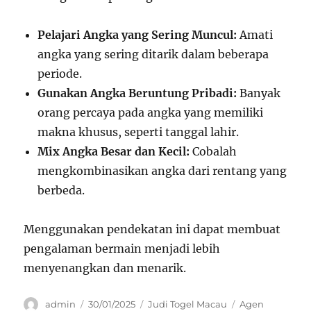
Pelajari Angka yang Sering Muncul:
Amati
angka yang sering ditarik dalam beberapa
periode.
Gunakan Angka Beruntung Pribadi:
Banyak
orang percaya pada angka yang memiliki
makna khusus, seperti tanggal lahir.
Mix Angka Besar dan Kecil:
Cobalah
mengkombinasikan angka dari rentang yang
berbeda.
Menggunakan pendekatan ini dapat membuat
pengalaman bermain menjadi lebih
menyenangkan dan menarik.
Author
Posted
Categories
Tags
admin
30/01/2025
Judi Togel Macau
Agen