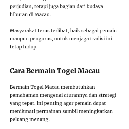
perjudian, tetapi juga bagian dari budaya
hiburan di Macau.
Masyarakat terus terlibat, baik sebagai pemain
maupun pengurus, untuk menjaga tradisi ini
tetap hidup.
Cara Bermain Togel Macau
Bermain Togel Macau membutuhkan
pemahaman mengenai aturannya dan strategi
yang tepat. Ini penting agar pemain dapat
menikmati permainan sambil meningkatkan
peluang menang.