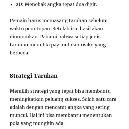
2D
: Menebak angka tepat dua digit.
Pemain harus memasang taruhan sebelum
waktu penutupan. Setelah itu, hasil akan
diumumkan. Pahami bahwa setiap jenis
taruhan memiliki pay-out dan risiko yang
berbeda.
Strategi Taruhan
Memilih strategi yang tepat bisa membantu
meningkatkan peluang sukses. Salah satu cara
adalah dengan mencatat angka yang sering
muncul. Hal ini bisa membantu menentukan
pola yang mungkin ada.