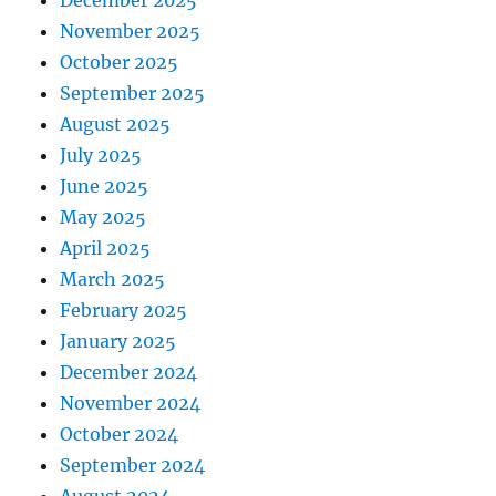
December 2025
November 2025
October 2025
September 2025
August 2025
July 2025
June 2025
May 2025
April 2025
March 2025
February 2025
January 2025
December 2024
November 2024
October 2024
September 2024