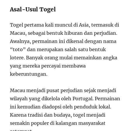
Asal-Usul Togel
Togel pertama kali muncul di Asia, termasuk di
Macau, sebagai bentuk hiburan dan perjudian.
Awalnya, permainan ini dikenal dengan nama
“toto” dan merupakan salah satu bentuk
lotere. Banyak orang mulai memainkan angka
yang mereka percayai membawa
keberuntungan.
Macau menjadi pusat perjudian sejak menjadi
wilayah yang dikelola oleh Portugal. Permainan
ini kemudian diadopsi oleh penduduk lokal.
Karena tradisi dan budaya, togel menjadi
semakin populer di kalangan masyarakat