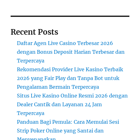
Recent Posts
Daftar Agen Live Casino Terbesar 2026
dengan Bonus Deposit Harian Terbesar dan
Terpercaya
Rekomendasi Provider Live Kasino Terbaik
2026 yang Fair Play dan Tanpa Bot untuk
Pengalaman Bermain Terpercaya
Situs Live Kasino Online Resmi 2026 dengan
Dealer Cantik dan Layanan 24 Jam
Terpercaya
Panduan Bagi Pemula: Cara Memulai Sesi
Strip Poker Online yang Santai dan
Menyenangkan