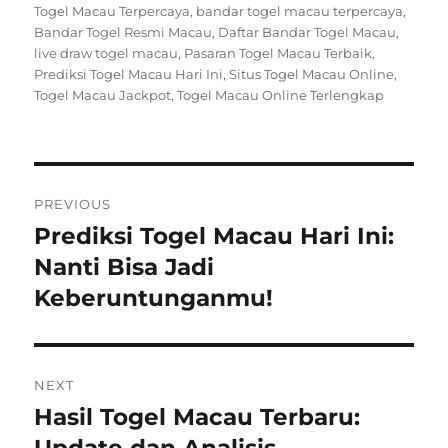
on
Togel Macau Terpercaya
,
bandar togel macau terpercaya
,
Bandar Togel Resmi Macau
,
Daftar Bandar Togel Macau
,
live draw togel macau
,
Pasaran Togel Macau Terbaik
,
Prediksi Togel Macau Hari Ini
,
Situs Togel Macau Online
,
Togel Macau Jackpot
,
Togel Macau Online Terlengkap
Post
PREVIOUS
navigation
Prediksi Togel Macau Hari Ini:
Previous
post:
Nanti Bisa Jadi
Keberuntunganmu!
NEXT
Hasil Togel Macau Terbaru:
Next
post: