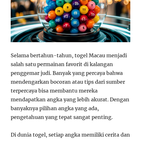
Selama bertahun-tahun, togel Macau menjadi
salah satu permainan favorit di kalangan
penggemar judi. Banyak yang percaya bahwa
mendengarkan bocoran atau tips dari sumber
terpercaya bisa membantu mereka
mendapatkan angka yang lebih akurat. Dengan
banyaknya pilihan angka yang ada,
pengetahuan yang tepat sangat penting.
Di dunia togel, setiap angka memiliki cerita dan