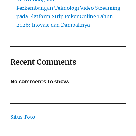
Perkembangan Teknologi Video Streaming
pada Platform Strip Poker Online Tahun
2026: Inovasi dan Dampaknya
Recent Comments
No comments to show.
Situs Toto