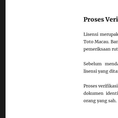
Proses Veri
Lisensi merupak
Toto Macau. Ban
pemeriksaan rut
Sebelum menda
lisensi yang dita
Proses verifika
dokumen ident
orang yang sah.