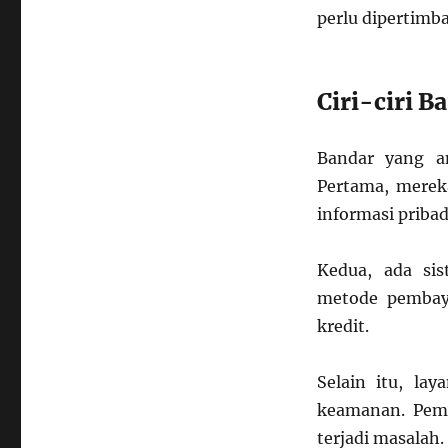
perlu dipertimb
Ciri-ciri 
Bandar yang a
Pertama, merek
informasi priba
Kedua, ada si
metode pembaya
kredit.
Selain itu, la
keamanan. Pema
terjadi masalah.