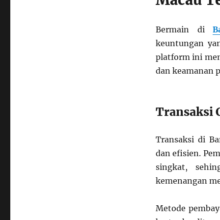
Macau Te
Bermain di
B
keuntungan ya
platform ini m
dan keamanan p
Transaksi 
Transaksi di B
dan efisien. Pe
singkat, sehi
kemenangan me
Metode pembayar