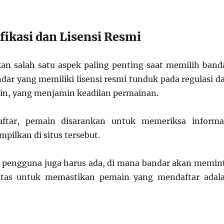
fikasi dan Lisensi Resmi
an salah satu aspek paling penting saat memilih band
dar yang memiliki lisensi resmi tunduk pada regulasi d
in, yang menjamin keadilan permainan.
ftar, pemain disarankan untuk memeriksa informa
mpilkan di situs tersebut.
si pengguna juga harus ada, di mana bandar akan memin
itas untuk memastikan pemain yang mendaftar adal