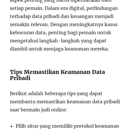
setiap pemain. Dalam era digital, perlindungan
terhadap data pribadi dan keuangan menjadi
semakin relevan. Dengan meningkatnya kasus
kebocoran data, penting bagi pemain untuk
mengetahui langkah-langkah yang dapat
diambil untuk menjaga keamanan mereka.
Tips Memastikan Keamanan Data
Pribadi
Berikut adalah beberapa tips yang dapat
membantu memastikan keamanan data pribadi
saat bermain judi online:
Pilih situs yang memiliki protokol keamanan