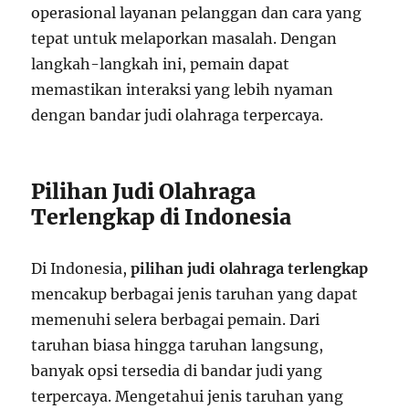
operasional layanan pelanggan dan cara yang
tepat untuk melaporkan masalah. Dengan
langkah-langkah ini, pemain dapat
memastikan interaksi yang lebih nyaman
dengan bandar judi olahraga terpercaya.
Pilihan Judi Olahraga
Terlengkap di Indonesia
Di Indonesia,
pilihan judi olahraga terlengkap
mencakup berbagai jenis taruhan yang dapat
memenuhi selera berbagai pemain. Dari
taruhan biasa hingga taruhan langsung,
banyak opsi tersedia di bandar judi yang
terpercaya. Mengetahui jenis taruhan yang