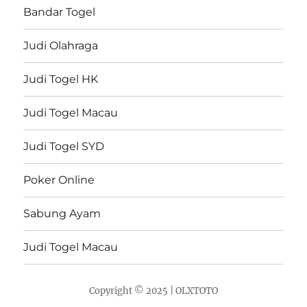
Bandar Togel
Judi Olahraga
Judi Togel HK
Judi Togel Macau
Judi Togel SYD
Poker Online
Sabung Ayam
Judi Togel Macau
Copyright © 2025 |
OLXTOTO