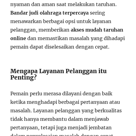
nyaman dan aman saat melakukan taruhan.
Bandar judi olahraga terpercaya
sering
menawarkan berbagai opsi untuk layanan
pelanggan, memberikan
akses mudah taruhan
online
dan memastikan masalah yang dihadapi
pemain dapat diselesaikan dengan cepat.
Mengapa Layanan Pelanggan itu
Penting?
Pemain perlu merasa dilayani dengan baik
ketika menghadapi berbagai pertanyaan atau
masalah. Layanan pelanggan yang berkualitas
tidak hanya membantu dalam menjawab
pertanyaan, tetapi juga menjadi jembatan
dalam penyelesaian masalah dengan cepat.