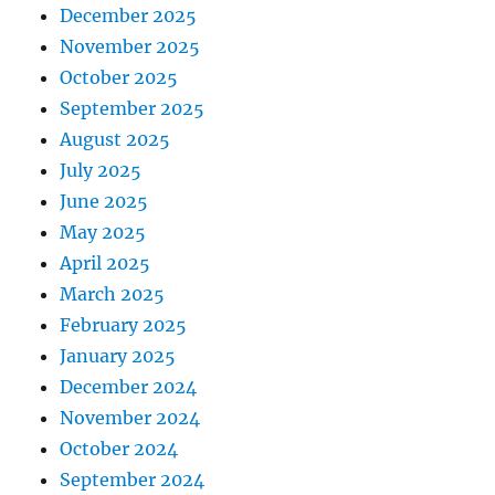
December 2025
November 2025
October 2025
September 2025
August 2025
July 2025
June 2025
May 2025
April 2025
March 2025
February 2025
January 2025
December 2024
November 2024
October 2024
September 2024