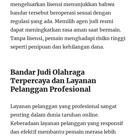
mengeluarkan lisensi menunjukkan bahwa
bandar tersebut beroperasi sesuai dengan
regulasi yang ada. Memilih agen judi resmi
dapat meningkatkan rasa aman saat bermain.
Tanpa lisensi, pemain menghadapi risiko tinggi
seperti penipuan dan kehilangan dana.
Bandar Judi Olahraga
Terpercaya dan Layanan
Pelanggan Profesional
Layanan pelanggan yang profesional sangat
penting dalam dunia taruhan online.
Keberadaan layanan pelanggan yang responsif
dan efektif membantu pemain merasa lebih