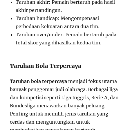
Taruhan akhir: Pemain bertaruh pada hasil
akhir pertandingan.
Taruhan handicap: Mengompensasi
perbedaan kekuatan antara dua tim.
Taruhan over/under: Pemain bertaruh pada
total skor yang dihasilkan kedua tim.
Taruhan Bola Terpercaya
Taruhan bola terpercaya
menjadi fokus utama
banyak penggemar judi olahraga. Berbagai liga
dan kompetisi seperti Liga Inggris, Serie A, dan
Bundesliga menawarkan banyak peluang.
Penting untuk memilih jenis taruhan yang
cerdas dan menguntungkan untuk
meningkatkan pengalaman bertaruh.