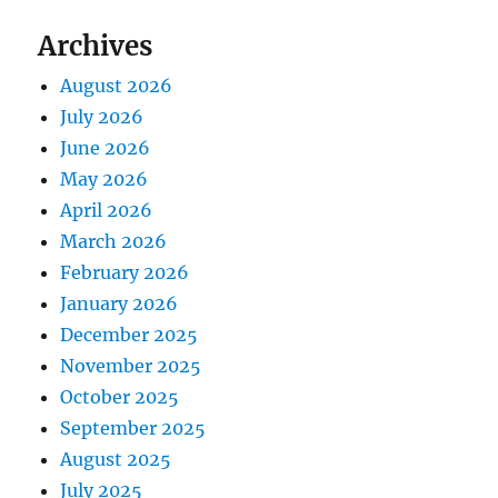
Archives
August 2026
July 2026
June 2026
May 2026
April 2026
March 2026
February 2026
January 2026
December 2025
November 2025
October 2025
September 2025
August 2025
July 2025