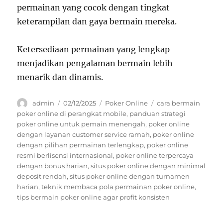
permainan yang cocok dengan tingkat
keterampilan dan gaya bermain mereka.
Ketersediaan permainan yang lengkap
menjadikan pengalaman bermain lebih
menarik dan dinamis.
Author
Posted
Categories
Tags
admin
02/12/2025
Poker Online
cara bermain
on
poker online di perangkat mobile
,
panduan strategi
poker online untuk pemain menengah
,
poker online
dengan layanan customer service ramah
,
poker online
dengan pilihan permainan terlengkap
,
poker online
resmi berlisensi internasional
,
poker online terpercaya
dengan bonus harian
,
situs poker online dengan minimal
deposit rendah
,
situs poker online dengan turnamen
harian
,
teknik membaca pola permainan poker online
,
tips bermain poker online agar profit konsisten