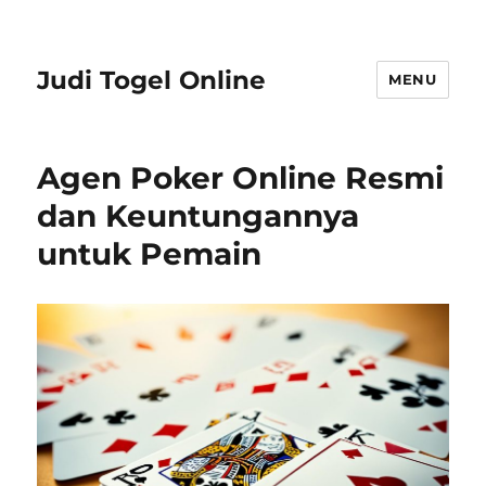
Judi Togel Online
MENU
Agen Poker Online Resmi
dan Keuntungannya
untuk Pemain