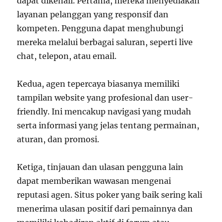
dapat dikenali. Pertama, mereka menyediakan
layanan pelanggan yang responsif dan
kompeten. Pengguna dapat menghubungi
mereka melalui berbagai saluran, seperti live
chat, telepon, atau email.
Kedua, agen tepercaya biasanya memiliki
tampilan website yang profesional dan user-
friendly. Ini mencakup navigasi yang mudah
serta informasi yang jelas tentang permainan,
aturan, dan promosi.
Ketiga, tinjauan dan ulasan pengguna lain
dapat memberikan wawasan mengenai
reputasi agen. Situs poker yang baik sering kali
menerima ulasan positif dari pemainnya dan