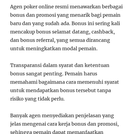
Agen poker online resmi menawarkan berbagai
bonus dan promosi yang menarik bagi pemain
baru dan yang sudah ada. Bonus ini sering kali
mencakup bonus selamat datang, cashback,
dan bonus referral, yang semua dirancang
untuk meningkatkan modal pemain.
Transparansi dalam syarat dan ketentuan
bonus sangat penting. Pemain harus
memahami bagaimana cara memenuhi syarat
untuk mendapatkan bonus tersebut tanpa
risiko yang tidak perlu.
Banyak agen menyediakan penjelasan yang
jelas mengenai cara kerja bonus dan promosi,
sehingga pemain dapat memanfaatkan