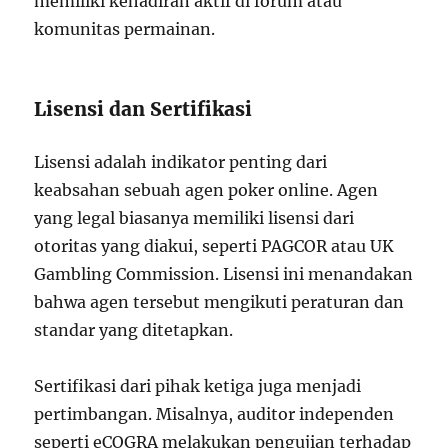
memiliki kehadiran aktif di forum atau
komunitas permainan.
Lisensi dan Sertifikasi
Lisensi adalah indikator penting dari
keabsahan sebuah agen poker online. Agen
yang legal biasanya memiliki lisensi dari
otoritas yang diakui, seperti PAGCOR atau UK
Gambling Commission. Lisensi ini menandakan
bahwa agen tersebut mengikuti peraturan dan
standar yang ditetapkan.
Sertifikasi dari pihak ketiga juga menjadi
pertimbangan. Misalnya, auditor independen
seperti eCOGRA melakukan pengujian terhadap