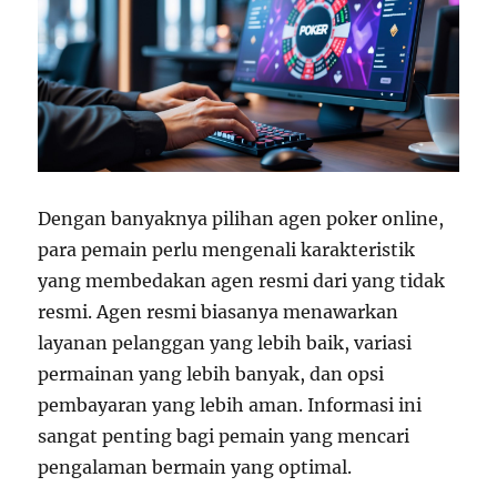
Dengan banyaknya pilihan agen poker online,
para pemain perlu mengenali karakteristik
yang membedakan agen resmi dari yang tidak
resmi. Agen resmi biasanya menawarkan
layanan pelanggan yang lebih baik, variasi
permainan yang lebih banyak, dan opsi
pembayaran yang lebih aman. Informasi ini
sangat penting bagi pemain yang mencari
pengalaman bermain yang optimal.