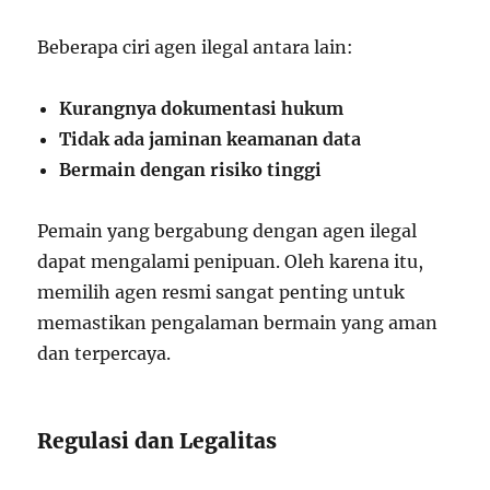
Beberapa ciri agen ilegal antara lain:
Kurangnya dokumentasi hukum
Tidak ada jaminan keamanan data
Bermain dengan risiko tinggi
Pemain yang bergabung dengan agen ilegal
dapat mengalami penipuan. Oleh karena itu,
memilih agen resmi sangat penting untuk
memastikan pengalaman bermain yang aman
dan terpercaya.
Regulasi dan Legalitas