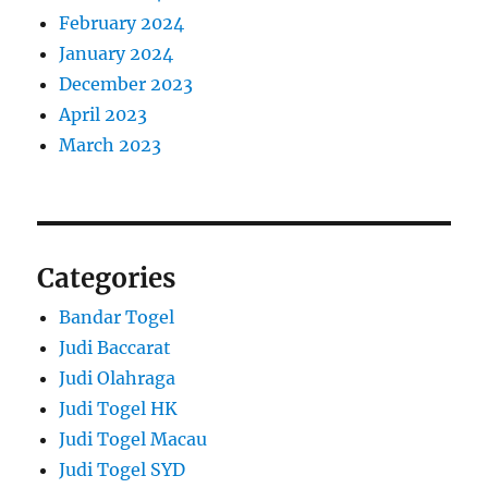
February 2024
January 2024
December 2023
April 2023
March 2023
Categories
Bandar Togel
Judi Baccarat
Judi Olahraga
Judi Togel HK
Judi Togel Macau
Judi Togel SYD