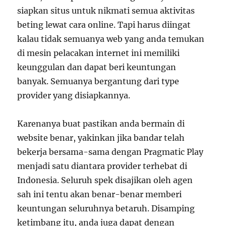
siapkan situs untuk nikmati semua aktivitas
beting lewat cara online. Tapi harus diingat
kalau tidak semuanya web yang anda temukan
di mesin pelacakan internet ini memiliki
keunggulan dan dapat beri keuntungan
banyak. Semuanya bergantung dari type
provider yang disiapkannya.
Karenanya buat pastikan anda bermain di
website benar, yakinkan jika bandar telah
bekerja bersama-sama dengan Pragmatic Play
menjadi satu diantara provider terhebat di
Indonesia. Seluruh spek disajikan oleh agen
sah ini tentu akan benar-benar memberi
keuntungan seluruhnya betaruh. Disamping
ketimbang itu, anda juga dapat dengan