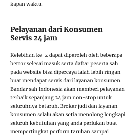
kapan waktu.
Pelayanan dari Konsumen
Servis 24 jam
Kelebihan ke-2 dapat diperoleh oleh beberapa
bettor selesai masuk serta daftar peserta sah
pada website bisa dipercaya ialah lebih ringan
buat mendapat servis dari layanan konsumen.
Bandar sah Indonesia akan memberi pelayanan
terbaik sepanjang 24 jam non-stop untuk
seluruhnya betaruh. Broker judi dan layanan
konsumen selalu akan setia menolong lengkapi
seluruh kebutuhan yang anda perlukan buat
mempertingkat perform taruhan sampai