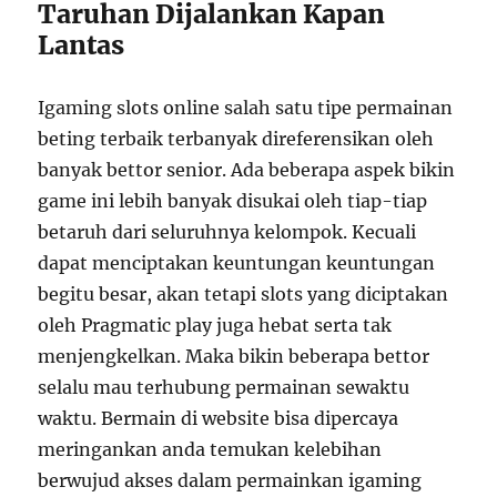
Taruhan Dijalankan Kapan
Lantas
Igaming slots online salah satu tipe permainan
beting terbaik terbanyak direferensikan oleh
banyak bettor senior. Ada beberapa aspek bikin
game ini lebih banyak disukai oleh tiap-tiap
betaruh dari seluruhnya kelompok. Kecuali
dapat menciptakan keuntungan keuntungan
begitu besar, akan tetapi slots yang diciptakan
oleh Pragmatic play juga hebat serta tak
menjengkelkan. Maka bikin beberapa bettor
selalu mau terhubung permainan sewaktu
waktu. Bermain di website bisa dipercaya
meringankan anda temukan kelebihan
berwujud akses dalam permainkan igaming