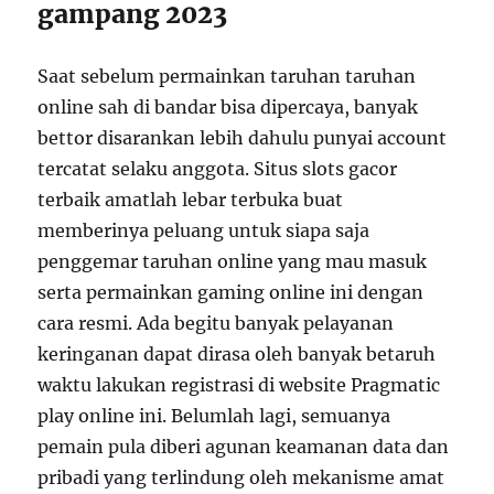
gampang 2023
Saat sebelum permainkan taruhan taruhan
online sah di bandar bisa dipercaya, banyak
bettor disarankan lebih dahulu punyai account
tercatat selaku anggota. Situs slots gacor
terbaik amatlah lebar terbuka buat
memberinya peluang untuk siapa saja
penggemar taruhan online yang mau masuk
serta permainkan gaming online ini dengan
cara resmi. Ada begitu banyak pelayanan
keringanan dapat dirasa oleh banyak betaruh
waktu lakukan registrasi di website Pragmatic
play online ini. Belumlah lagi, semuanya
pemain pula diberi agunan keamanan data dan
pribadi yang terlindung oleh mekanisme amat