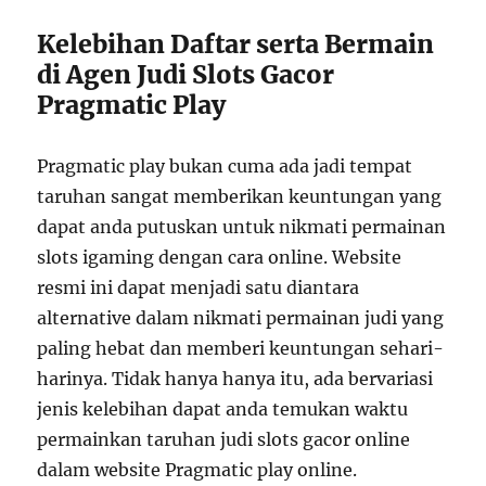
Kelebihan Daftar serta Bermain
di Agen Judi Slots Gacor
Pragmatic Play
Pragmatic play bukan cuma ada jadi tempat
taruhan sangat memberikan keuntungan yang
dapat anda putuskan untuk nikmati permainan
slots igaming dengan cara online. Website
resmi ini dapat menjadi satu diantara
alternative dalam nikmati permainan judi yang
paling hebat dan memberi keuntungan sehari-
harinya. Tidak hanya hanya itu, ada bervariasi
jenis kelebihan dapat anda temukan waktu
permainkan taruhan judi slots gacor online
dalam website Pragmatic play online.