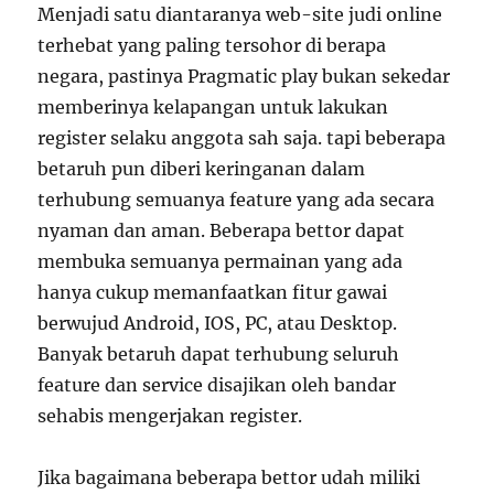
Menjadi satu diantaranya web-site judi online
terhebat yang paling tersohor di berapa
negara, pastinya Pragmatic play bukan sekedar
memberinya kelapangan untuk lakukan
register selaku anggota sah saja. tapi beberapa
betaruh pun diberi keringanan dalam
terhubung semuanya feature yang ada secara
nyaman dan aman. Beberapa bettor dapat
membuka semuanya permainan yang ada
hanya cukup memanfaatkan fitur gawai
berwujud Android, IOS, PC, atau Desktop.
Banyak betaruh dapat terhubung seluruh
feature dan service disajikan oleh bandar
sehabis mengerjakan register.
Jika bagaimana beberapa bettor udah miliki