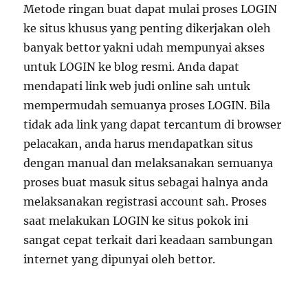
Metode ringan buat dapat mulai proses LOGIN
ke situs khusus yang penting dikerjakan oleh
banyak bettor yakni udah mempunyai akses
untuk LOGIN ke blog resmi. Anda dapat
mendapati link web judi online sah untuk
mempermudah semuanya proses LOGIN. Bila
tidak ada link yang dapat tercantum di browser
pelacakan, anda harus mendapatkan situs
dengan manual dan melaksanakan semuanya
proses buat masuk situs sebagai halnya anda
melaksanakan registrasi account sah. Proses
saat melakukan LOGIN ke situs pokok ini
sangat cepat terkait dari keadaan sambungan
internet yang dipunyai oleh bettor.