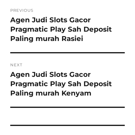
Post
PREVIOUS
navigation
Agen Judi Slots Gacor
Previous
post:
Pragmatic Play Sah Deposit
Paling murah Rasiei
NEXT
Agen Judi Slots Gacor
Next
post:
Pragmatic Play Sah Deposit
Paling murah Kenyam