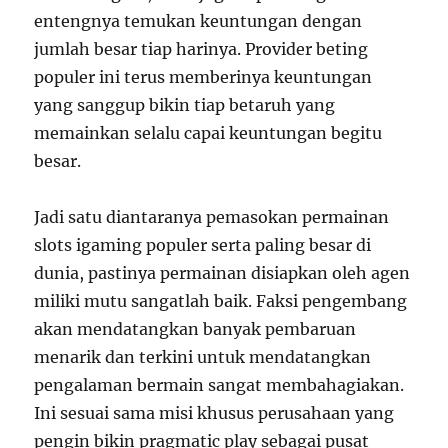
entengnya temukan keuntungan dengan
jumlah besar tiap harinya. Provider beting
populer ini terus memberinya keuntungan
yang sanggup bikin tiap betaruh yang
memainkan selalu capai keuntungan begitu
besar.
Jadi satu diantaranya pemasokan permainan
slots igaming populer serta paling besar di
dunia, pastinya permainan disiapkan oleh agen
miliki mutu sangatlah baik. Faksi pengembang
akan mendatangkan banyak pembaruan
menarik dan terkini untuk mendatangkan
pengalaman bermain sangat membahagiakan.
Ini sesuai sama misi khusus perusahaan yang
pengin bikin pragmatic play sebagai pusat