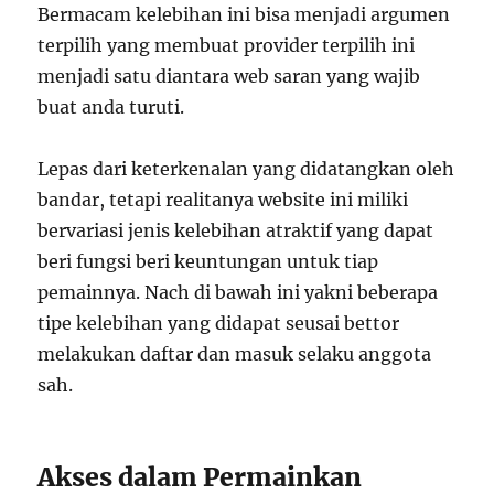
Bermacam kelebihan ini bisa menjadi argumen
terpilih yang membuat provider terpilih ini
menjadi satu diantara web saran yang wajib
buat anda turuti.
Lepas dari keterkenalan yang didatangkan oleh
bandar, tetapi realitanya website ini miliki
bervariasi jenis kelebihan atraktif yang dapat
beri fungsi beri keuntungan untuk tiap
pemainnya. Nach di bawah ini yakni beberapa
tipe kelebihan yang didapat seusai bettor
melakukan daftar dan masuk selaku anggota
sah.
Akses dalam Permainkan