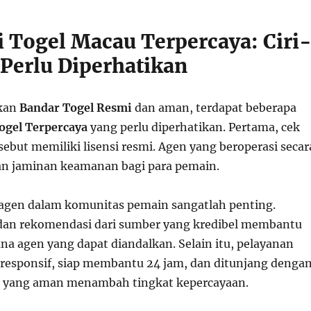
i Togel Macau Terpercaya: Ciri
 Perlu Diperhatikan
kan
Bandar Togel Resmi
dan aman, terdapat beberapa
Togel Terpercaya
yang perlu diperhatikan. Pertama, cek
ebut memiliki lisensi resmi. Agen yang beroperasi secar
an jaminan keamanan bagi para pemain.
 agen dalam komunitas pemain sangatlah penting.
dan rekomendasi dari sumber yang kredibel membantu
 agen yang dapat diandalkan. Selain itu, pelayanan
responsif, siap membantu 24 jam, dan ditunjang denga
i yang aman menambah tingkat kepercayaan.