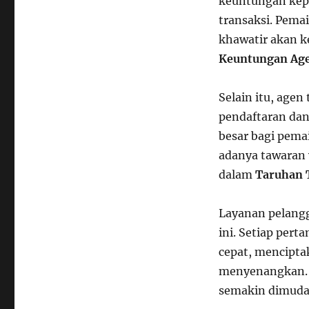
keuntungan kep
transaksi. Pema
khawatir akan k
Keuntungan Age
Selain itu, age
pendaftaran dan
besar bagi pem
adanya tawaran 
dalam
Taruhan 
Layanan pelangg
ini. Setiap per
cepat, mencipta
menyenangkan. 
semakin dimuda