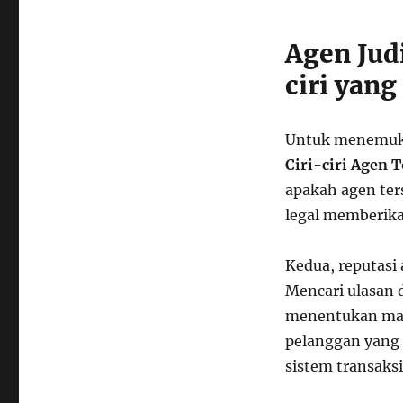
Agen Jud
ciri yang
Untuk menemu
Ciri-ciri Agen 
apakah agen ters
legal memberik
Kedua, reputasi
Mencari ulasan 
menentukan mana
pelanggan yang 
sistem transaks