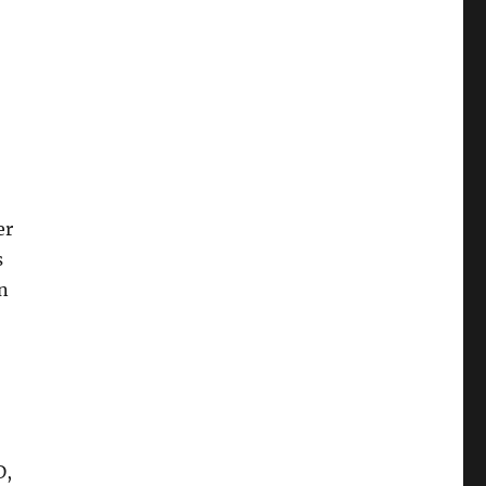
er
s
n
D,