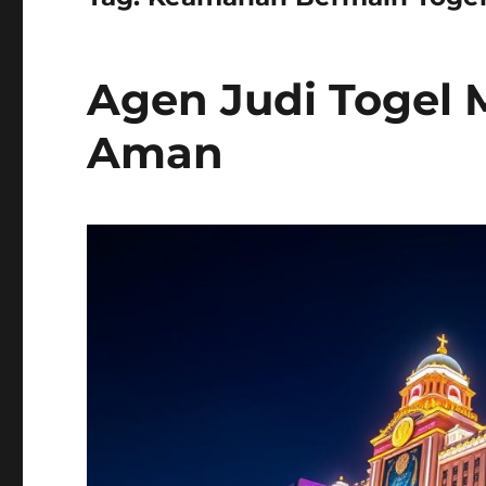
Agen Judi Togel 
Aman