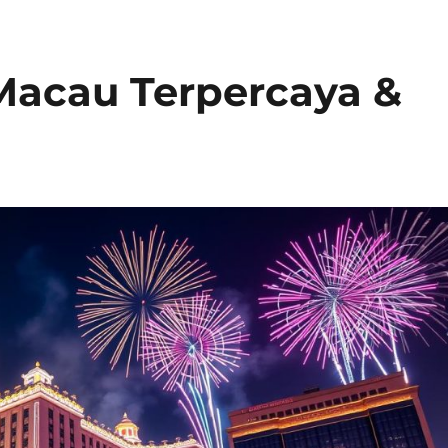
Macau Terpercaya &