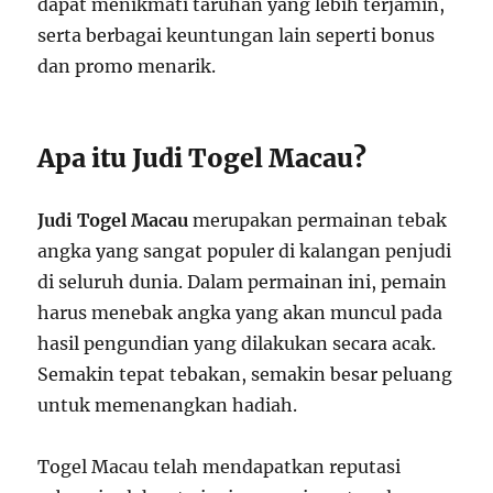
dapat menikmati taruhan yang lebih terjamin,
serta berbagai keuntungan lain seperti bonus
dan promo menarik.
Apa itu Judi Togel Macau?
Judi Togel Macau
merupakan permainan tebak
angka yang sangat populer di kalangan penjudi
di seluruh dunia. Dalam permainan ini, pemain
harus menebak angka yang akan muncul pada
hasil pengundian yang dilakukan secara acak.
Semakin tepat tebakan, semakin besar peluang
untuk memenangkan hadiah.
Togel Macau telah mendapatkan reputasi