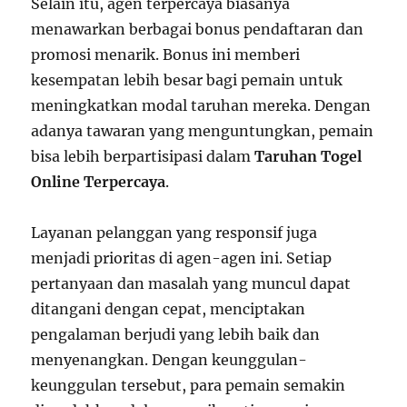
Selain itu, agen terpercaya biasanya
menawarkan berbagai bonus pendaftaran dan
promosi menarik. Bonus ini memberi
kesempatan lebih besar bagi pemain untuk
meningkatkan modal taruhan mereka. Dengan
adanya tawaran yang menguntungkan, pemain
bisa lebih berpartisipasi dalam
Taruhan Togel
Online Terpercaya
.
Layanan pelanggan yang responsif juga
menjadi prioritas di agen-agen ini. Setiap
pertanyaan dan masalah yang muncul dapat
ditangani dengan cepat, menciptakan
pengalaman berjudi yang lebih baik dan
menyenangkan. Dengan keunggulan-
keunggulan tersebut, para pemain semakin