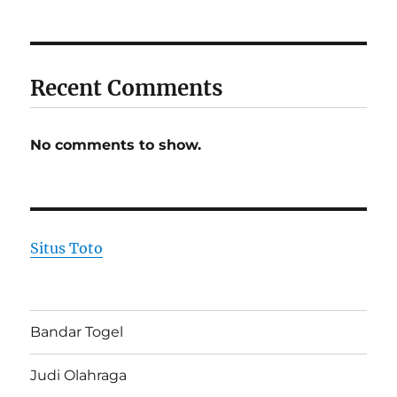
Recent Comments
No comments to show.
Situs Toto
Bandar Togel
Judi Olahraga