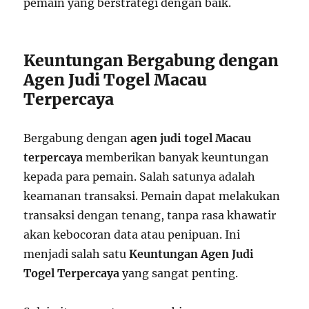
pemain yang berstrategi dengan baik.
Keuntungan Bergabung dengan
Agen Judi Togel Macau
Terpercaya
Bergabung dengan
agen judi togel Macau
terpercaya
memberikan banyak keuntungan
kepada para pemain. Salah satunya adalah
keamanan transaksi. Pemain dapat melakukan
transaksi dengan tenang, tanpa rasa khawatir
akan kebocoran data atau penipuan. Ini
menjadi salah satu
Keuntungan Agen Judi
Togel Terpercaya
yang sangat penting.