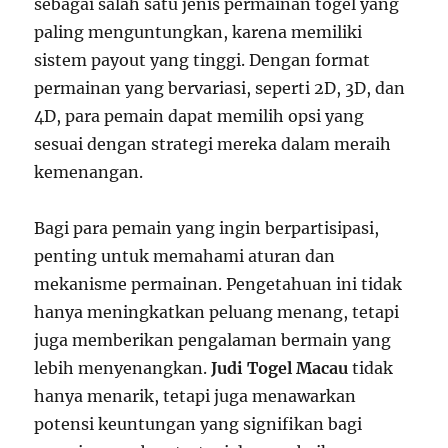
sebagai salah satu jenis permainan togel yang
paling menguntungkan, karena memiliki
sistem payout yang tinggi. Dengan format
permainan yang bervariasi, seperti 2D, 3D, dan
4D, para pemain dapat memilih opsi yang
sesuai dengan strategi mereka dalam meraih
kemenangan.
Bagi para pemain yang ingin berpartisipasi,
penting untuk memahami aturan dan
mekanisme permainan. Pengetahuan ini tidak
hanya meningkatkan peluang menang, tetapi
juga memberikan pengalaman bermain yang
lebih menyenangkan.
Judi Togel Macau
tidak
hanya menarik, tetapi juga menawarkan
potensi keuntungan yang signifikan bagi