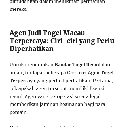
dimudahkan dalam menikmati permainan
mereka.
Agen Judi Togel Macau
Terpercaya: Ciri-ciri yang Perlu
Diperhatikan
Untuk menemukan
Bandar Togel Resmi
dan
aman, terdapat beberapa
Ciri-ciri Agen Togel
Terpercaya
yang perlu diperhatikan. Pertama,
cek apakah agen tersebut memiliki lisensi
resmi. Agen yang beroperasi secara legal
memberikan jaminan keamanan bagi para
pemain.