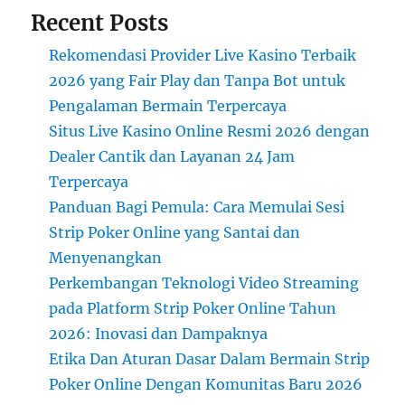
Recent Posts
Rekomendasi Provider Live Kasino Terbaik
2026 yang Fair Play dan Tanpa Bot untuk
Pengalaman Bermain Terpercaya
Situs Live Kasino Online Resmi 2026 dengan
Dealer Cantik dan Layanan 24 Jam
Terpercaya
Panduan Bagi Pemula: Cara Memulai Sesi
Strip Poker Online yang Santai dan
Menyenangkan
Perkembangan Teknologi Video Streaming
pada Platform Strip Poker Online Tahun
2026: Inovasi dan Dampaknya
Etika Dan Aturan Dasar Dalam Bermain Strip
Poker Online Dengan Komunitas Baru 2026