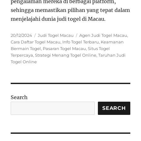
pengalaman mereka di berbagai platform,
sehingga memastikan pilihan yang tepat dalam
menjelajahi dunia judi togel di Macau.
Posted
Categories
Tags
20/12/2024
Judi Togel Macau
Agen Judi Togel Macau
,
on
Cara Daftar Togel Macau
,
Info Togel Terbaru
,
Keamanan
Bermain Togel
,
Pasaran Togel Macau
,
Situs Togel
Terpercaya
,
Strategi Menang Togel Online
,
Taruhan Judi
Togel Online
Search
SEARCH