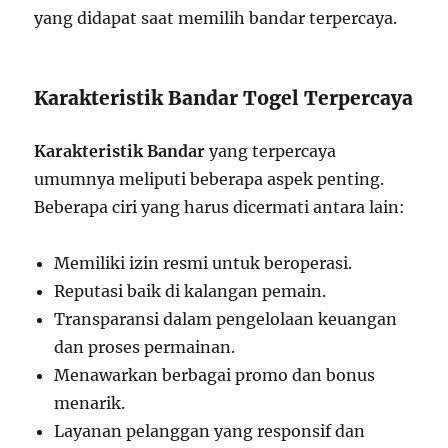
yang didapat saat memilih bandar terpercaya.
Karakteristik Bandar Togel Terpercaya
Karakteristik Bandar
yang terpercaya
umumnya meliputi beberapa aspek penting.
Beberapa ciri yang harus dicermati antara lain:
Memiliki izin resmi untuk beroperasi.
Reputasi baik di kalangan pemain.
Transparansi dalam pengelolaan keuangan
dan proses permainan.
Menawarkan berbagai promo dan bonus
menarik.
Layanan pelanggan yang responsif dan