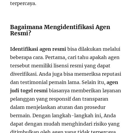
terpercaya.
Bagaimana Mengidentifikasi Agen
Resmi?
Identifikasi agen resmi
bisa dilakukan melalui
beberapa cara. Pertama, cari tahu apakah agen
tersebut memiliki lisensi resmi yang dapat
diverifikasi. Anda juga bisa memeriksa reputasi
dan testimonial pemain lama. Selain itu,
agen
judi togel resmi
biasanya memberikan layanan
pelanggan yang responsif dan transparan
dalam menjelaskan aturan dan prosedur
bermain. Dengan langkah-langkah ini, Anda
dapat dengan mudah menghindari risiko yang
ditimbulkan oleh agen yang tidak terpercaya.