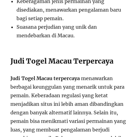
Keberagaman jenis permainan yang
disediakan, menawarkan pengalaman baru
bagi setiap pemain.
Suasana perjudian yang unik dan
mendebarkan di Macau.
Judi Togel Macau Terpercaya
Judi Togel Macau terpercaya
menawarkan
berbagai keunggulan yang menarik untuk para
pemain. Keberadaan regulasi yang ketat
menjadikan situs ini lebih aman dibandingkan
dengan banyak alternatif lainnya. Selain itu,
pemain bisa menikmati variasi permainan yang
luas, yang membuat pengalaman berjudi