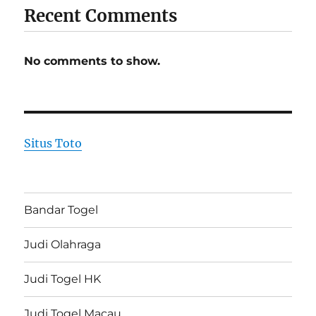
Recent Comments
No comments to show.
Situs Toto
Bandar Togel
Judi Olahraga
Judi Togel HK
Judi Togel Macau