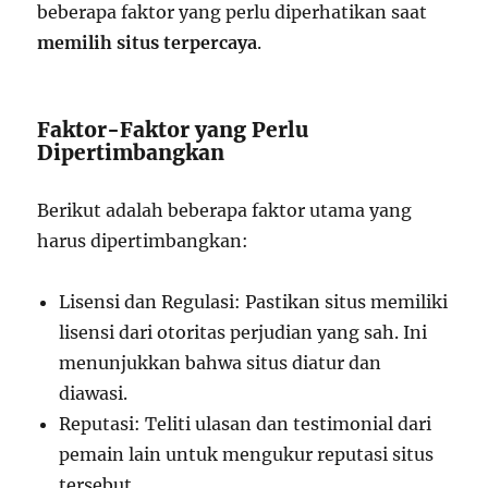
beberapa faktor yang perlu diperhatikan saat
memilih situs terpercaya
.
Faktor-Faktor yang Perlu
Dipertimbangkan
Berikut adalah beberapa faktor utama yang
harus dipertimbangkan:
Lisensi dan Regulasi: Pastikan situs memiliki
lisensi dari otoritas perjudian yang sah. Ini
menunjukkan bahwa situs diatur dan
diawasi.
Reputasi: Teliti ulasan dan testimonial dari
pemain lain untuk mengukur reputasi situs
tersebut.