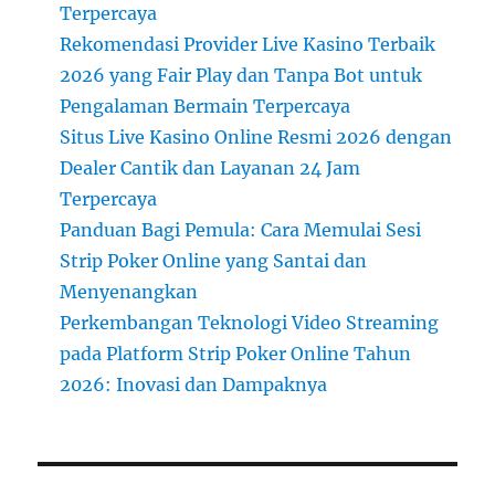
Terpercaya
Rekomendasi Provider Live Kasino Terbaik
2026 yang Fair Play dan Tanpa Bot untuk
Pengalaman Bermain Terpercaya
Situs Live Kasino Online Resmi 2026 dengan
Dealer Cantik dan Layanan 24 Jam
Terpercaya
Panduan Bagi Pemula: Cara Memulai Sesi
Strip Poker Online yang Santai dan
Menyenangkan
Perkembangan Teknologi Video Streaming
pada Platform Strip Poker Online Tahun
2026: Inovasi dan Dampaknya